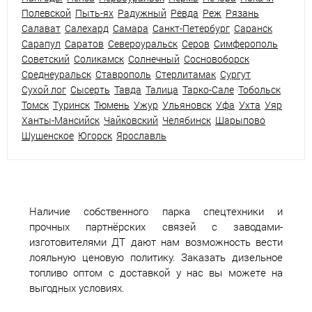
Полевской
Пыть-ях
Радужный
Ревда
Реж
Рязань
Салават
Салехард
Самара
Санкт-Петербург
Саранск
Сарапул
Саратов
Североуральск
Серов
Симферополь
Советский
Соликамск
Солнечный
Сосновоборск
Среднеуральск
Ставрополь
Стерлитамак
Сургут
Сухой лог
Сысерть
Тавда
Талица
Тарко-Сале
Тобольск
Томск
Туринск
Тюмень
Ужур
Ульяновск
Уфа
Ухта
Уяр
Ханты-Мансийск
Чайковский
Челябинск
Шарыпово
Шушенское
Югорск
Ярославль
Наличие собственного парка спецтехники и
прочных партнёрских связей с заводами-
изготовителями ДТ дают нам возможность вести
лояльную ценовую политику. Заказать дизельное
топливо оптом с доставкой у нас вы можете на
выгодных условиях.