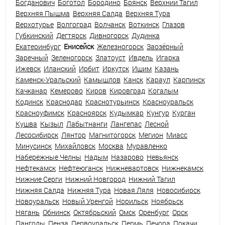
Богданович
Боготол
Бородино
Брянск
Верхний Тагил
Верхняя Пышма
Верхняя Салда
Верхняя Тура
Верхотурье
Волгоград
Волчанск
Воткинск
Глазов
Губкинский
Дегтярск
Дивногорск
Дудинка
Екатеринбург
Енисейск
Железногорск
Заозёрный
Заречный
Зеленогорск
Златоуст
Ивдель
Игарка
Ижевск
Иланский
Ирбит
Иркутск
Ишим
Казань
Каменск-Уральский
Камышлов
Канск
Караул
Карпинск
Качканар
Кемерово
Киров
Кировград
Когалым
Кодинск
Краснодар
Краснотурьинск
Красноуральск
Красноуфимск
Красноярск
Кудымкар
Кунгур
Курган
Кушва
Кызыл
Лабытнанги
Лангепас
Лесной
Лесосибирск
Лянтор
Магнитогорск
Мегион
Миасс
Минусинск
Михайловск
Москва
Муравленко
Набережные Челны
Надым
Назарово
Невьянск
Нефтекамск
Нефтеюганск
Нижневартовск
Нижнекамск
Нижние Серги
Нижний Новгород
Нижний Тагил
Нижняя Салда
Нижняя Тура
Новая Ляля
Новосибирск
Новоуральск
Новый Уренгой
Норильск
Ноябрьск
Нягань
Обнинск
Октябрьский
Омск
Оренбург
Орск
Пангоды
Пенза
Первоуральск
Пермь
Печора
Покачи