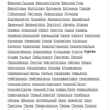
Верхняя Пышма
Верхняя Салда
Верхняя Тура
Верхотурье
Волгоград
Волчанск
Воткинск
Глазов
Губкинский
Дегтярск
Дивногорск
Дудинка
Екатеринбург
Енисейск
Железногорск
Заозёрный
Заречный
Зеленогорск
Златоуст
Ивдель
Игарка
Ижевск
Иланский
Ирбит
Иркутск
Ишим
Казань
Каменск-Уральский
Камышлов
Канск
Караул
Карпинск
Качканар
Кемерово
Киров
Кировград
Когалым
Кодинск
Краснодар
Краснотурьинск
Красноуральск
Красноуфимск
Красноярск
Кудымкар
Кунгур
Курган
Кушва
Кызыл
Лабытнанги
Лангепас
Лесной
Лесосибирск
Лянтор
Магнитогорск
Мегион
Миасс
Минусинск
Михайловск
Москва
Муравленко
Набережные Челны
Надым
Назарово
Невьянск
Нефтекамск
Нефтеюганск
Нижневартовск
Нижнекамск
Нижние Серги
Нижний Новгород
Нижний Тагил
Нижняя Салда
Нижняя Тура
Новая Ляля
Новосибирск
Новоуральск
Новый Уренгой
Норильск
Ноябрьск
Нягань
Обнинск
Октябрьский
Омск
Оренбург
Орск
Пангоды
Пенза
Первоуральск
Пермь
Печора
Покачи