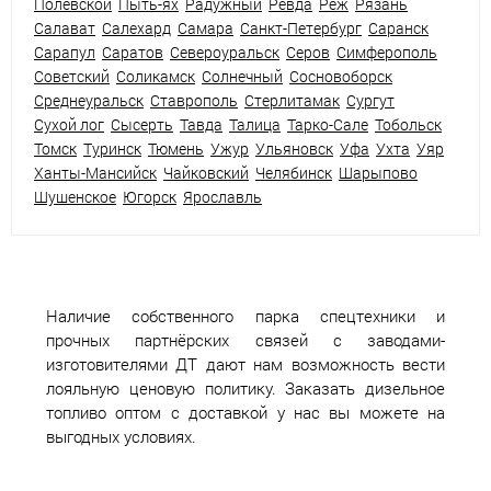
Полевской
Пыть-ях
Радужный
Ревда
Реж
Рязань
Салават
Салехард
Самара
Санкт-Петербург
Саранск
Сарапул
Саратов
Североуральск
Серов
Симферополь
Советский
Соликамск
Солнечный
Сосновоборск
Среднеуральск
Ставрополь
Стерлитамак
Сургут
Сухой лог
Сысерть
Тавда
Талица
Тарко-Сале
Тобольск
Томск
Туринск
Тюмень
Ужур
Ульяновск
Уфа
Ухта
Уяр
Ханты-Мансийск
Чайковский
Челябинск
Шарыпово
Шушенское
Югорск
Ярославль
Наличие собственного парка спецтехники и
прочных партнёрских связей с заводами-
изготовителями ДТ дают нам возможность вести
лояльную ценовую политику. Заказать дизельное
топливо оптом с доставкой у нас вы можете на
выгодных условиях.