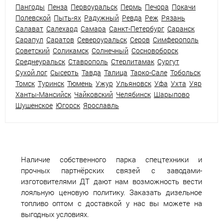
Пангоды
Пенза
Первоуральск
Пермь
Печора
Покачи
Полевской
Пыть-ях
Радужный
Ревда
Реж
Рязань
Салават
Салехард
Самара
Санкт-Петербург
Саранск
Сарапул
Саратов
Североуральск
Серов
Симферополь
Советский
Соликамск
Солнечный
Сосновоборск
Среднеуральск
Ставрополь
Стерлитамак
Сургут
Сухой лог
Сысерть
Тавда
Талица
Тарко-Сале
Тобольск
Томск
Туринск
Тюмень
Ужур
Ульяновск
Уфа
Ухта
Уяр
Ханты-Мансийск
Чайковский
Челябинск
Шарыпово
Шушенское
Югорск
Ярославль
Наличие собственного парка спецтехники и
прочных партнёрских связей с заводами-
изготовителями ДТ дают нам возможность вести
лояльную ценовую политику. Заказать дизельное
топливо оптом с доставкой у нас вы можете на
выгодных условиях.