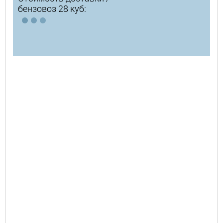
бензовоз 28 куб: