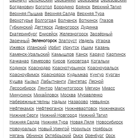
Богданович
Боготол
Бородино
Брянск
Верхний Тагил
Верхняя Пышма
Верхняя Салда
Верхняя Тура
Верхотурье
Волгоград
Волчанск
Воткинск
Глазов
Губкинский
Дегтярск
Дивногорск
Дудинка
Екатеринбург
Енисейск
Железногорск
Заозёрный
Заречный
Зеленогорск
Златоуст
Ивдель
Игарка
Ижевск
Иланский
Ирбит
Иркутск
Ишим
Казань
Каменск-Уральский
Камышлов
Канск
Караул
Карпинск
Качканар
Кемерово
Киров
Кировград
Когалым
Кодинск
Краснодар
Краснотурьинск
Красноуральск
Красноуфимск
Красноярск
Кудымкар
Кунгур
Курган
Кушва
Кызыл
Лабытнанги
Лангепас
Лесной
Лесосибирск
Лянтор
Магнитогорск
Мегион
Миасс
Минусинск
Михайловск
Москва
Муравленко
Набережные Челны
Надым
Назарово
Невьянск
Нефтекамск
Нефтеюганск
Нижневартовск
Нижнекамск
Нижние Серги
Нижний Новгород
Нижний Тагил
Нижняя Салда
Нижняя Тура
Новая Ляля
Новосибирск
Новоуральск
Новый Уренгой
Норильск
Ноябрьск
Нягань
Обнинск
Октябрьский
Омск
Оренбург
Орск