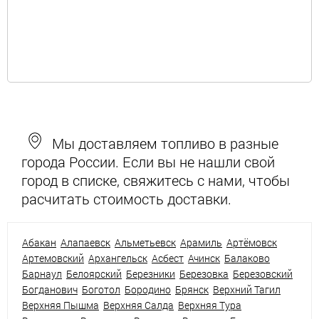
Мы доставляем топливо в разные
города России. Если вы не нашли свой
город в списке, свяжитесь с нами, чтобы
расчитать стоимость доставки.
Абакан
Алапаевск
Альметьевск
Арамиль
Артёмовск
Артемовский
Архангельск
Асбест
Ачинск
Балаково
Барнаул
Белоярский
Березники
Березовка
Березовский
Богданович
Боготол
Бородино
Брянск
Верхний Тагил
Верхняя Пышма
Верхняя Салда
Верхняя Тура