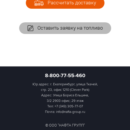
Рассчитать доставку
Оставить заявку на топливо
8-800-77-55-460
Юр.адрес: г. Екатеринбург, улица Ткачей,
стр. 23, офис 1210 (Clever Park)
Адрес: Улица Бориса Ельцина,
3/2 2903 офис; 29 этаж
Тел:
+7 (343) 305-77-07
Почта: info@nafta-group.ru
© ООО "НАФТА ГРУПП"