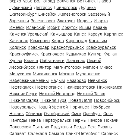
Верхотурье
Волгоград
Волчанск
Воткинск
Глазов
Губкинский
Дегтярск
Дивногорск
Дудинка
Екатеринбург
Енисейск
Железногорск
Заозёрный
Заречный
Зеленогорск
Златоуст
Ивдель
Игарка
Ижевск
Иланский
Ирбит
Иркутск
Ишим
Казань
Каменск-Уральский
Камышлов
Канск
Караул
Карпинск
Качканар
Кемерово
Киров
Кировград
Когалым
Кодинск
Краснодар
Краснотурьинск
Красноуральск
Красноуфимск
Красноярск
Кудымкар
Кунгур
Курган
Кушва
Кызыл
Лабытнанги
Лангепас
Лесной
Лесосибирск
Лянтор
Магнитогорск
Мегион
Миасс
Минусинск
Михайловск
Москва
Муравленко
Набережные Челны
Надым
Назарово
Невьянск
Нефтекамск
Нефтеюганск
Нижневартовск
Нижнекамск
Нижние Серги
Нижний Новгород
Нижний Тагил
Нижняя Салда
Нижняя Тура
Новая Ляля
Новосибирск
Новоуральск
Новый Уренгой
Норильск
Ноябрьск
Нягань
Обнинск
Октябрьский
Омск
Оренбург
Орск
Пангоды
Пенза
Первоуральск
Пермь
Печора
Покачи
Полевской
Пыть-ях
Радужный
Ревда
Реж
Рязань
Салават
Салехард
Самара
Санкт-Петербург
Саранск