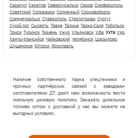
Сарапул
Саратов
Североуральск
Серов
Симферополь
Советский
Соликамск
Солнечный
Сосновоборск
Среднеуральск
Ставрополь
Стерлитамак
Сургут
Сухой лог
Сысерть
Тавда
Талица
Тарко-Сале
Тобольск
Томск
Туринск
Тюмень
Ужур
Ульяновск
Уфа
Ухта
Уяр
Ханты-Мансийск
Чайковский
Челябинск
Шарыпово
Шушенское
Югорск
Ярославль
Наличие собственного парка спецтехники и
прочных партнёрских связей с заводами-
изготовителями ДТ дают нам возможность вести
лояльную ценовую политику. Заказать дизельное
топливо оптом с доставкой у нас вы можете на
выгодных условиях.