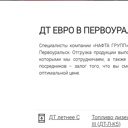
ДТ ЕВРО В ПЕРВОУР
Специалисты компании «НАФТА ГРУПП» 
Первоуральск. Отгрузка продукции вып
которыми мы сотрудничаем, а также 
посредников − залог того, что вы с
оптимальной цене.
ДТ летнее C
Топливо дизел
III (ДТ-Л-К5)