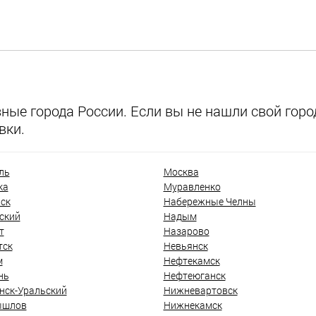
ые города России. Если вы не нашли свой город
вки.
ль
Москва
ка
Муравленко
ск
Набережные Челны
ский
Надым
т
Назарово
тск
Невьянск
м
Нефтекамск
нь
Нефтеюганск
нск-Уральский
Нижневартовск
ышлов
Нижнекамск