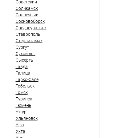
Советский
Соликамск
Солнечный
Сосновоборск
Среднеуральск
Ставрополь
Стерлитамак
Сургут
Сухой лог
Сысерть
Тавда
Талица
Тарко-Сале
Тобольск
Томск
Туринск
Тюмень
Ужур
Ульяновск
Уфа
Ухта
Уяр