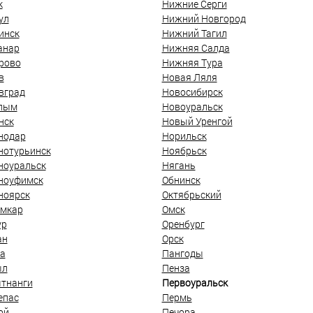
к
Нижние Серги
ул
Нижний Новгород
инск
Нижний Тагил
анар
Нижняя Салда
рово
Нижняя Тура
в
Новая Ляля
вград
Новосибирск
лым
Новоуральск
нск
Новый Уренгой
нодар
Норильск
нотурьинск
Ноябрьск
ноуральск
Нягань
ноуфимск
Обнинск
ноярск
Октябрьский
мкар
Омск
ур
Оренбург
ан
Орск
а
Пангоды
ыл
Пенза
тнанги
Первоуральск
епас
Пермь
ой
Печора