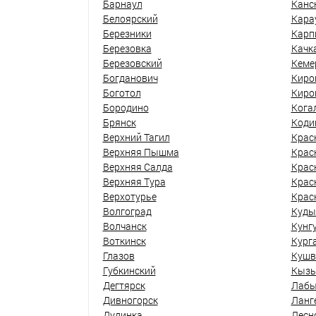
Барнаул
Канс
Белоярский
Кара
Березники
Карп
Березовка
Качк
Березовский
Кеме
Богданович
Киро
Боготол
Киро
Бородино
Кога
Брянск
Коди
Верхний Тагил
Крас
Верхняя Пышма
Крас
Верхняя Салда
Крас
Верхняя Тура
Крас
Верхотурье
Крас
Волгоград
Куды
Волчанск
Кунг
Воткинск
Кург
Глазов
Кушв
Губкинский
Кыз
Дегтярск
Лабы
Дивногорск
Ланг
Дудинка
Лесн