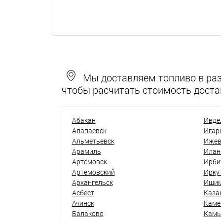
Мы доставляем топливо в разн
чтобы расчитать стоимость доста
Абакан
Ивде
Алапаевск
Игар
Альметьевск
Ижев
Арамиль
Илан
Артёмовск
Ирби
Артемовский
Ирку
Архангельск
Иши
Асбест
Каза
Ачинск
Каме
Балаково
Кам