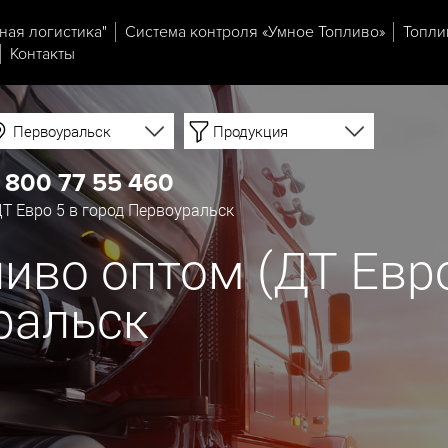
ная логистика"
Система контроля «Умное Топливо»
Топли
Контакты
Первоуральск
Продукция
 800 77 55 460
Т Евро 5 в город Первоуральск
иво оптом (ДТ Евро
ральск