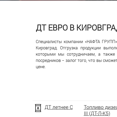
ДТ ЕВРО В КИРОВГР
Специалисты компании «НАФТА ГРУПП» 
Кировград. Отгрузка продукции выпол
которыми мы сотрудничаем, а также 
посредников − залог того, что вы сможе
цене.
ДТ летнее C
Топливо дизел
III (ДТ-Л-К5)