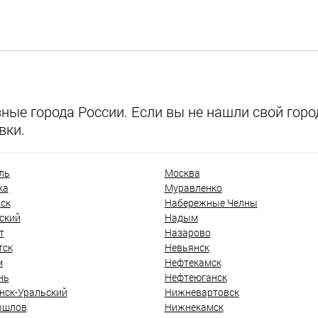
ые города России. Если вы не нашли свой город
вки.
ль
Москва
ка
Муравленко
ск
Набережные Челны
ский
Надым
т
Назарово
тск
Невьянск
м
Нефтекамск
нь
Нефтеюганск
нск-Уральский
Нижневартовск
ышлов
Нижнекамск