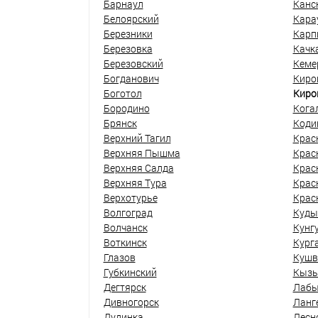
Барнаул
Канс
Белоярский
Кара
Березники
Карп
Березовка
Качк
Березовский
Кеме
Богданович
Киро
Боготол
Киро
Бородино
Кога
Брянск
Коди
Верхний Тагил
Крас
Верхняя Пышма
Крас
Верхняя Салда
Крас
Верхняя Тура
Крас
Верхотурье
Крас
Волгоград
Куды
Волчанск
Кунг
Воткинск
Кург
Глазов
Кушв
Губкинский
Кыз
Дегтярск
Лабы
Дивногорск
Ланг
Дудинка
Лесн