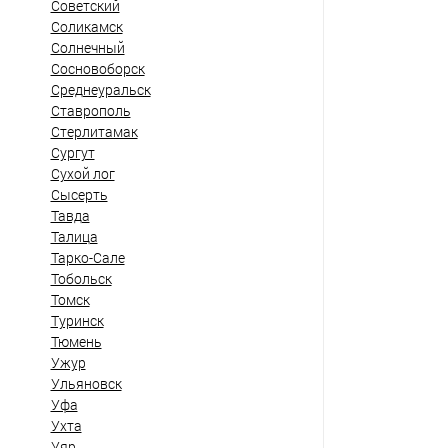
Советский
Соликамск
Солнечный
Сосновоборск
Среднеуральск
Ставрополь
Стерлитамак
Сургут
Сухой лог
Сысерть
Тавда
Талица
Тарко-Сале
Тобольск
Томск
Туринск
Тюмень
Ужур
Ульяновск
Уфа
Ухта
Уяр