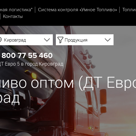
ная логистика"
Система контроля «Умное Топливо»
Топли
Контакты
Кировград
Продукция
 800 77 55 460
Т Евро 5 в город Кировград
иво оптом (ДТ Евро
рад