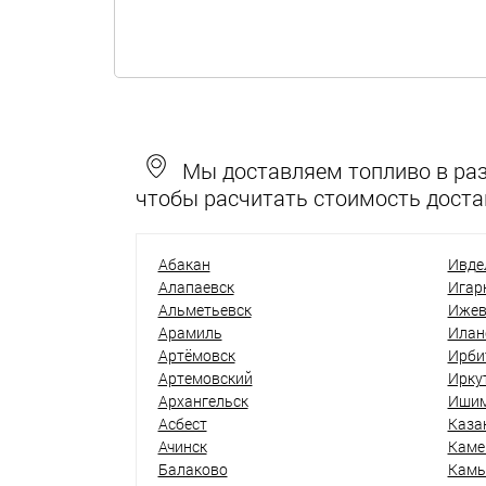
Мы доставляем топливо в разн
чтобы расчитать стоимость доста
Абакан
Ивде
Алапаевск
Игар
Альметьевск
Ижев
Арамиль
Илан
Артёмовск
Ирби
Артемовский
Ирку
Архангельск
Иши
Асбест
Каза
Ачинск
Каме
Балаково
Кам