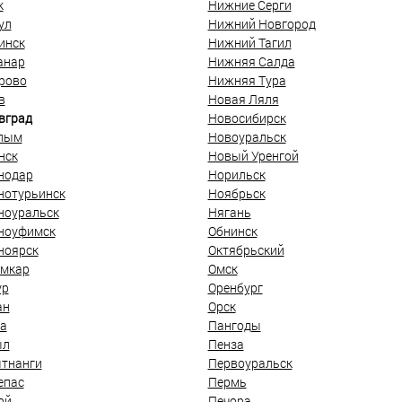
к
Нижние Серги
ул
Нижний Новгород
инск
Нижний Тагил
анар
Нижняя Салда
рово
Нижняя Тура
в
Новая Ляля
вград
Новосибирск
лым
Новоуральск
нск
Новый Уренгой
нодар
Норильск
нотурьинск
Ноябрьск
ноуральск
Нягань
ноуфимск
Обнинск
ноярск
Октябрьский
мкар
Омск
ур
Оренбург
ан
Орск
а
Пангоды
ыл
Пенза
тнанги
Первоуральск
епас
Пермь
ой
Печора