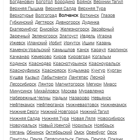
Богданович
Боготол
Бородино
Брянск
Верхний Тагил
Верхняя Пышма
Верхняя Салда
Верхняя Тура
Верхотурье
Волгоград
Волчанск
Воткинск
Глазов
Губкинский
Дегтярск
Дивногорск
Дудинка
Екатеринбург
Енисейск
Железногорск
Заозёрный
Заречный
Зеленогорск
Златоуст
Ивдель
Игарка
Ижевск
Иланский
Ирбит
Иркутск
Ишим
Казань
Каменск-Уральский
Камышлов
Канск
Караул
Карпинск
Качканар
Кемерово
Киров
Кировград
Когалым
Кодинск
Краснодар
Краснотурьинск
Красноуральск
Красноуфимск
Красноярск
Кудымкар
Кунгур
Курган
Кушва
Кызыл
Лабытнанги
Лангепас
Лесной
Лесосибирск
Лянтор
Магнитогорск
Мегион
Миасс
Минусинск
Михайловск
Москва
Муравленко
Набережные Челны
Надым
Назарово
Невьянск
Нефтекамск
Нефтеюганск
Нижневартовск
Нижнекамск
Нижние Серги
Нижний Новгород
Нижний Тагил
Нижняя Салда
Нижняя Тура
Новая Ляля
Новосибирск
Новоуральск
Новый Уренгой
Норильск
Ноябрьск
Нягань
Обнинск
Октябрьский
Омск
Оренбург
Орск
Пангоды
Пенза
Первоуральск
Пермь
Печора
Покачи