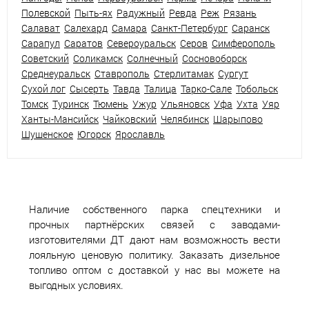
Полевской
Пыть-ях
Радужный
Ревда
Реж
Рязань
Салават
Салехард
Самара
Санкт-Петербург
Саранск
Сарапул
Саратов
Североуральск
Серов
Симферополь
Советский
Соликамск
Солнечный
Сосновоборск
Среднеуральск
Ставрополь
Стерлитамак
Сургут
Сухой лог
Сысерть
Тавда
Талица
Тарко-Сале
Тобольск
Томск
Туринск
Тюмень
Ужур
Ульяновск
Уфа
Ухта
Уяр
Ханты-Мансийск
Чайковский
Челябинск
Шарыпово
Шушенское
Югорск
Ярославль
Наличие собственного парка спецтехники и
прочных партнёрских связей с заводами-
изготовителями ДТ дают нам возможность вести
лояльную ценовую политику. Заказать дизельное
топливо оптом с доставкой у нас вы можете на
выгодных условиях.