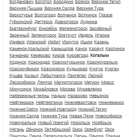
Богданович
Боготол
Бородино
Брянск
Верхний Тагил
Верхняя Пышма
Верхняя Салда
Верхняя Тура
Верхотурье
Волгоград
Волчанск
Воткинск
Глазов
Губкинский
Дегтярск
Дивногорск
Дудинка
Екатеринбург
Енисейск
Железногорск
Заозёрный
Заречный
Зеленогорск
Златоуст
Ивдель
Игарка
Ижевск
Иланский
Ирбит
Иркутск
Ишим
Казань
Каменск-Уральский
Камышлов
Канск
Караул
Карпинск
Качканар
Кемерово
Киров
Кировград
Когалым
Кодинск
Краснодар
Краснотурьинск
Красноуральск
Красноуфимск
Красноярск
Кудымкар
Кунгур
Курган
Кушва
Кызыл
Лабытнанги
Лангепас
Лесной
Лесосибирск
Лянтор
Магнитогорск
Мегион
Миасс
Минусинск
Михайловск
Москва
Муравленко
Набережные Челны
Надым
Назарово
Невьянск
Нефтекамск
Нефтеюганск
Нижневартовск
Нижнекамск
Нижние Серги
Нижний Новгород
Нижний Тагил
Нижняя Салда
Нижняя Тура
Новая Ляля
Новосибирск
Новоуральск
Новый Уренгой
Норильск
Ноябрьск
Нягань
Обнинск
Октябрьский
Омск
Оренбург
Орск
Пангоды
Пенза
Первоуральск
Пермь
Печора
Покачи