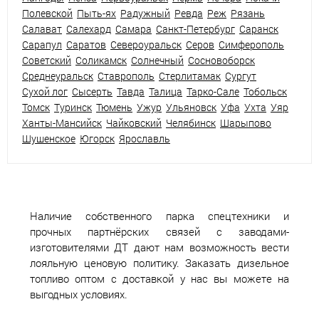
Полевской
Пыть-ях
Радужный
Ревда
Реж
Рязань
Салават
Салехард
Самара
Санкт-Петербург
Саранск
Сарапул
Саратов
Североуральск
Серов
Симферополь
Советский
Соликамск
Солнечный
Сосновоборск
Среднеуральск
Ставрополь
Стерлитамак
Сургут
Сухой лог
Сысерть
Тавда
Талица
Тарко-Сале
Тобольск
Томск
Туринск
Тюмень
Ужур
Ульяновск
Уфа
Ухта
Уяр
Ханты-Мансийск
Чайковский
Челябинск
Шарыпово
Шушенское
Югорск
Ярославль
Наличие собственного парка спецтехники и
прочных партнёрских связей с заводами-
изготовителями ДТ дают нам возможность вести
лояльную ценовую политику. Заказать дизельное
топливо оптом с доставкой у нас вы можете на
выгодных условиях.