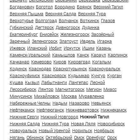
Богданович
Боготол
Бородино
Брянск
Верхний Тагил
Верхняя Пышма
Верхняя Салда
Верхняя Тура
Верхотурье
Волгоград
Волчанск
Воткинск
Глазов
Губкинский
Дегтярск
Дивногорск
Дудинка
Екатеринбург
Енисейск
Железногорск
Заозёрный
Заречный
Зеленогорск
Златоуст
Ивдель
Игарка
Ижевск
Иланский
Ирбит
Иркутск
Ишим
Казань
Каменск-Уральский
Камышлов
Канск
Караул
Карпинск
Качканар
Кемерово
Киров
Кировград
Когалым
Кодинск
Краснодар
Краснотурьинск
Красноуральск
Красноуфимск
Красноярск
Кудымкар
Кунгур
Курган
Кушва
Кызыл
Лабытнанги
Лангепас
Лесной
Лесосибирск
Лянтор
Магнитогорск
Мегион
Миасс
Минусинск
Михайловск
Москва
Муравленко
Набережные Челны
Надым
Назарово
Невьянск
Нефтекамск
Нефтеюганск
Нижневартовск
Нижнекамск
Нижние Серги
Нижний Новгород
Нижний Тагил
Нижняя Салда
Нижняя Тура
Новая Ляля
Новосибирск
Новоуральск
Новый Уренгой
Норильск
Ноябрьск
Нягань
Обнинск
Октябрьский
Омск
Оренбург
Орск