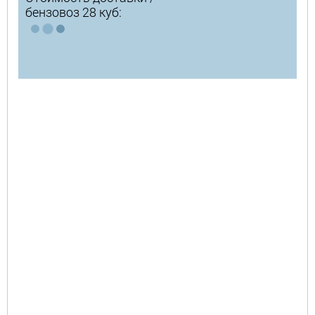
бензовоз 28 куб: