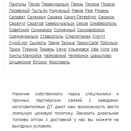
Пангоды
Пенза
Первоуральск
Пермь
Печора
Покачи
Полевской
Пыть-ях
Радужный
Ревда
Реж
Рязань
Салават
Салехард
Самара
Санкт-Петербург
Саранск
Сарапул
Саратов
Североуральск
Серов
Симферополь
Советский
Соликамск
Солнечный
Сосновоборск
Среднеуральск
Ставрополь
Стерлитамак
Сургут
Сухой лог
Сысерть
Тавда
Талица
Тарко-Сале
Тобольск
Томск
Туринск
Тюмень
Ужур
Ульяновск
Уфа
Ухта
Уяр
Ханты-Мансийск
Чайковский
Челябинск
Шарыпово
Шушенское
Югорск
Ярославль
Наличие собственного парка спецтехники и
прочных партнёрских связей с заводами-
изготовителями ДТ дают нам возможность вести
лояльную ценовую политику. Заказать дизельное
топливо оптом с доставкой у нас вы можете на
выгодных условиях.