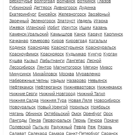
Верхотурье
Волгоград
Волчанск
Воткинск
Глазов
Губкинский
Дегтярск
Дивногорск
Дудинка
Екатеринбург
Енисейск
Железногорск
Заозёрный
Заречный
Зеленогорск
Златоуст
Ивдель
Игарка
Ижевск
Иланский
Ирбит
Иркутск
Ишим
Казань
Каменск-Уральский
Камышлов
Канск
Караул
Карпинск
Качканар
Кемерово
Киров
Кировград
Когалым
Кодинск
Краснодар
Краснотурьинск
Красноуральск
Красноуфимск
Красноярск
Кудымкар
Кунгур
Курган
Кушва
Кызыл
Лабытнанги
Лангепас
Лесной
Лесосибирск
Лянтор
Магнитогорск
Мегион
Миасс
Минусинск
Михайловск
Москва
Муравленко
Набережные Челны
Надым
Назарово
Невьянск
Нефтекамск
Нефтеюганск
Нижневартовск
Нижнекамск
Нижние Серги
Нижний Новгород
Нижний Тагил
Нижняя Салда
Нижняя Тура
Новая Ляля
Новосибирск
Новоуральск
Новый Уренгой
Норильск
Ноябрьск
Нягань
Обнинск
Октябрьский
Омск
Оренбург
Орск
Пангоды
Пенза
Первоуральск
Пермь
Печора
Покачи
Полевской
Пыть-ях
Радужный
Ревда
Реж
Рязань
Салават
Салехард
Самара
Санкт-Петербург
Саранск