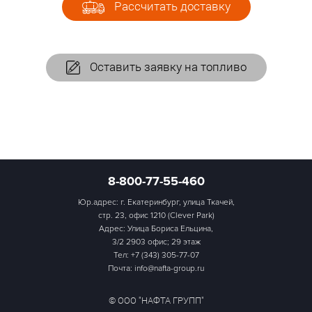
Рассчитать доставку
Оставить заявку на топливо
8-800-77-55-460
Юр.адрес: г. Екатеринбург, улица Ткачей,
стр. 23, офис 1210 (Clever Park)
Адрес: Улица Бориса Ельцина,
3/2 2903 офис; 29 этаж
Тел:
+7 (343) 305-77-07
Почта: info@nafta-group.ru
© ООО "НАФТА ГРУПП"