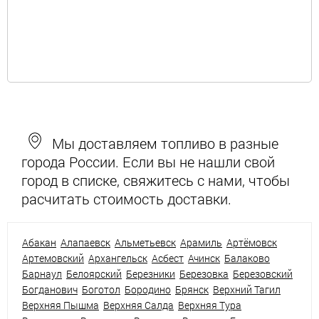
Мы доставляем топливо в разные
города России. Если вы не нашли свой
город в списке, свяжитесь с нами, чтобы
расчитать стоимость доставки.
Абакан
Алапаевск
Альметьевск
Арамиль
Артёмовск
Артемовский
Архангельск
Асбест
Ачинск
Балаково
Барнаул
Белоярский
Березники
Березовка
Березовский
Богданович
Боготол
Бородино
Брянск
Верхний Тагил
Верхняя Пышма
Верхняя Салда
Верхняя Тура