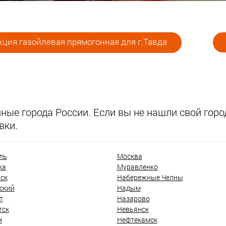
ция газойлевая прямогонная для г.Тавда
ые города России. Если вы не нашли свой город
вки.
ль
Москва
ка
Муравленко
ск
Набережные Челны
ский
Надым
т
Назарово
тск
Невьянск
м
Нефтекамск