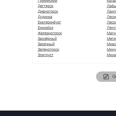
Губкинский
Кыз
Дегтярск
Лабы
Дивногорск
Ланг
Дудинка
Лесн
Екатеринбург
Лесо
Енисейск
Лянт
Железногорск
Магн
Заозёрный
Меги
Заречный
Миас
Зеленогорск
Мину
Златоуст
Миха
Ос