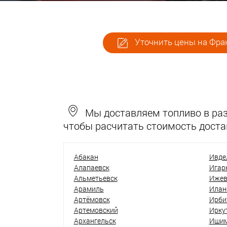
Уточнить цены на Фрак
Мы доставляем топливо в разн
чтобы расчитать стоимость доста
Абакан
Ивде
Алапаевск
Игар
Альметьевск
Ижев
Арамиль
Илан
Артёмовск
Ирби
Артемовский
Ирку
Архангельск
Иши