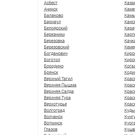
Асбест
Каза
Ачинск
Каме
Балаково
Кам
Барнаул
Канс
Белоярский
Кара
Березники
Карп
Березовка
Качк
Березовский
Кеме
Богданович
Киро
Боготол
Киро
Бородино
Кога
Брянск
Коди
Верхний Тагил
Крас
Верхняя Пышма
Крас
Верхняя Салда
Крас
Верхняя Тура
Крас
Верхотурье
Крас
Волгоград
Куды
Волчанск
Кунг
Воткинск
Кург
Глазов
Кушв