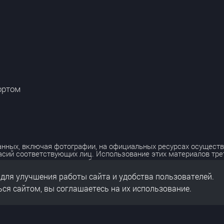
ортом
нных, включая фотографии, на официальных ресурсах осуществ
асий соответствующих лиц. Использование этих материалов тр
лько с разрешения правообладателя.
 для улучшения работы сайта и удобства пользователей.
льных данных
нальных данных
ся сайтом, вы соглашаетесь на их использование.