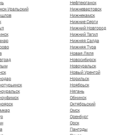
нь
Нефтеюганск
нск-Уральский
Нижневартовск
ышлов
Нижнекамск
к
Нижние Серги
ул
Нижний Новгород
инск
Нижний Тагил
анар
Нижняя Салда
рово
Нижняя Тура
в
Новая Ляля
вград
Новосибирск
лым
Новоуральск
нск
Новый Уренгой
нодар
Норильск
нотурьинск
Ноябрьск
ноуральск
Нягань
ноуфимск
Обнинск
ноярск
Октябрьский
мкар
Омск
ур
Оренбург
ан
Орск
а
Пангоды