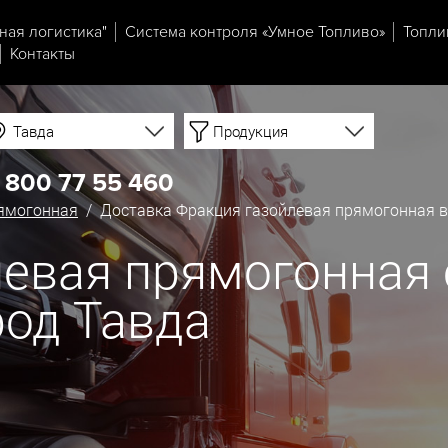
ная логистика"
Система контроля «Умное Топливо»
Топли
Контакты
Тавда
Продукция
 800 77 55 460
рямогонная
/ Доставка Фракция газойлевая прямогонная в
евая прямогонная 
род Тавда