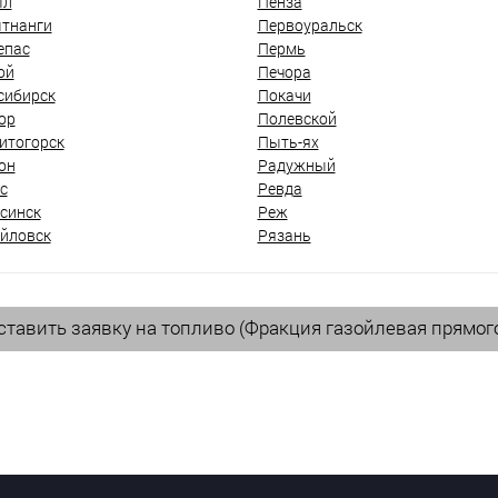
ыл
Пенза
тнанги
Первоуральск
епас
Пермь
ой
Печора
сибирск
Покачи
ор
Полевской
итогорск
Пыть-ях
он
Радужный
с
Ревда
синск
Реж
йловск
Рязань
тавить заявку на топливо (Фракция газойлевая прямог