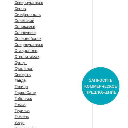
Североуральск
Серов
Симферополь
Советский
Соликамск
Солнечный
Сосновоборск
Среднеуральск
Ставрополь
Стерлитамак
Сургут
Сухой лог
Сысерть
ЗАПРОСИТЬ
Тавда
КОММЕРЧЕСКОЕ
Талица
ПРЕДЛОЖЕНИЕ
Тарко-Сале
Тобольск
Томск
Туринск
Тюмень
Ужур