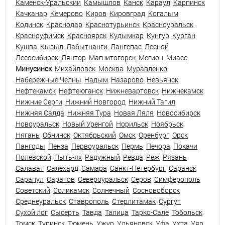
Каменск-Уральский
Камышлов
Канск
Караул
Карпинск
Качканар
Кемерово
Киров
Кировград
Когалым
Кодинск
Краснодар
Краснотурьинск
Красноуральск
Красноуфимск
Красноярск
Кудымкар
Кунгур
Курган
Кушва
Кызыл
Лабытнанги
Лангепас
Лесной
Лесосибирск
Лянтор
Магнитогорск
Мегион
Миасс
Минусинск
Михайловск
Москва
Муравленко
Набережные Челны
Надым
Назарово
Невьянск
Нефтекамск
Нефтеюганск
Нижневартовск
Нижнекамск
Нижние Серги
Нижний Новгород
Нижний Тагил
Нижняя Салда
Нижняя Тура
Новая Ляля
Новосибирск
Новоуральск
Новый Уренгой
Норильск
Ноябрьск
Нягань
Обнинск
Октябрьский
Омск
Оренбург
Орск
Пангоды
Пенза
Первоуральск
Пермь
Печора
Покачи
Полевской
Пыть-ях
Радужный
Ревда
Реж
Рязань
Салават
Салехард
Самара
Санкт-Петербург
Саранск
Сарапул
Саратов
Североуральск
Серов
Симферополь
Советский
Соликамск
Солнечный
Сосновоборск
Среднеуральск
Ставрополь
Стерлитамак
Сургут
Сухой лог
Сысерть
Тавда
Талица
Тарко-Сале
Тобольск
Томск
Туринск
Тюмень
Ужур
Ульяновск
Уфа
Ухта
Уяр