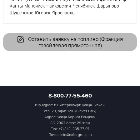
Ханты-Мансийск
Чайковский
Челябинск
Шарыпово
Шушенское
Югорск
Ярославль
Оставить заявку на топливо (Фракция
газойлевая прямогонная)
8-800-77-55-460
Юр.адрес: г. Екатеринбург, улица Ткачей,
стр. 23, офис 1210 (Clever Park)
Адрес: Улица Бориса Ельцина,
3/2 2903 офис; 29 этаж
Тел:
+7 (343) 305-77-07
Почта: info@nafta-group.ru