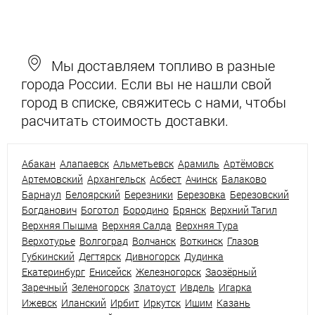
Мы доставляем топливо в разные
города России. Если вы не нашли свой
город в списке, свяжитесь с нами, чтобы
расчитать стоимость доставки.
Абакан
Алапаевск
Альметьевск
Арамиль
Артёмовск
Артемовский
Архангельск
Асбест
Ачинск
Балаково
Барнаул
Белоярский
Березники
Березовка
Березовский
Богданович
Боготол
Бородино
Брянск
Верхний Тагил
Верхняя Пышма
Верхняя Салда
Верхняя Тура
Верхотурье
Волгоград
Волчанск
Воткинск
Глазов
Губкинский
Дегтярск
Дивногорск
Дудинка
Екатеринбург
Енисейск
Железногорск
Заозёрный
Заречный
Зеленогорск
Златоуст
Ивдель
Игарка
Ижевск
Иланский
Ирбит
Иркутск
Ишим
Казань