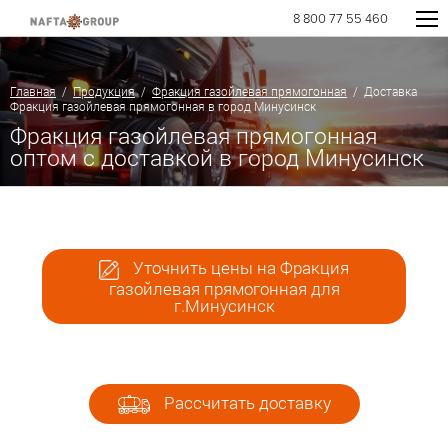
8 800 77 55 460
Главная
/
Продукция
/
Фракция газойлевая прямогонная
/ Доставка
Фракция газойлевая прямогонная в город Минусинск
Фракция газойлевая прямогонная
оптом с доставкой в город Минусинск
Уточнить цены на Фракция
газойлевая прямогонная для
г.Минусинск
Рассчитать доставку