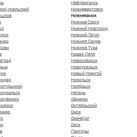
нь
Нефтеюганск
нск-Уральский
Нижневартовск
ышлов
Нижнекамск
к
Нижние Серги
ул
Нижний Новгород
инск
Нижний Тагил
анар
Нижняя Салда
рово
Нижняя Тура
в
Новая Ляля
вград
Новосибирск
лым
Новоуральск
нск
Новый Уренгой
нодар
Норильск
нотурьинск
Ноябрьск
ноуральск
Нягань
ноуфимск
Обнинск
ноярск
Октябрьский
мкар
Омск
ур
Оренбург
ан
Орск
а
Пангоды