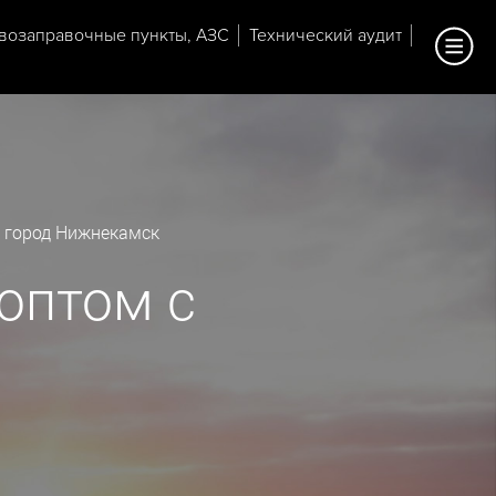
возаправочные пункты, АЗС
Технический аудит
 город Нижнекамск
оптом с