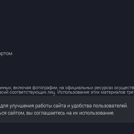
ортом
нных, включая фотографии, на официальных ресурсах осуществ
асий соответствующих лиц. Использование этих материалов тр
лько с разрешения правообладателя.
 для улучшения работы сайта и удобства пользователей.
льных данных
нальных данных
ся сайтом, вы соглашаетесь на их использование.