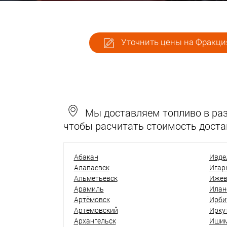
Уточнить цены на Фракци
Мы доставляем топливо в разн
чтобы расчитать стоимость доста
Абакан
Ивде
Алапаевск
Игар
Альметьевск
Ижев
Арамиль
Илан
Артёмовск
Ирби
Артемовский
Ирку
Архангельск
Иши