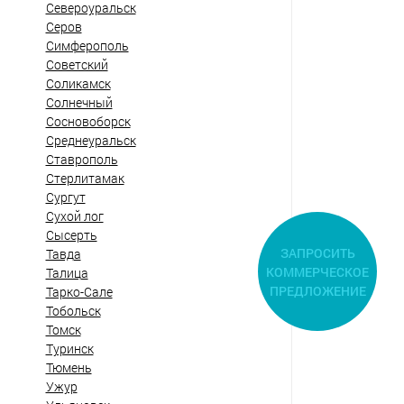
Североуральск
Серов
Симферополь
Советский
Соликамск
Солнечный
Сосновоборск
Среднеуральск
Ставрополь
Стерлитамак
Сургут
Сухой лог
Сысерть
ЗАПРОСИТЬ
Тавда
КОММЕРЧЕСКОЕ
Талица
ПРЕДЛОЖЕНИЕ
Тарко-Сале
Тобольск
Томск
Туринск
Тюмень
Ужур