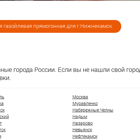
я газойлевая прямогонная для г.Нижнекамск
ые города России. Если вы не нашли свой город
вки.
ль
Москва
ка
Муравленко
ск
Набережные Челны
ский
Надым
т
Назарово
тск
Невьянск
м
Нефтекамск