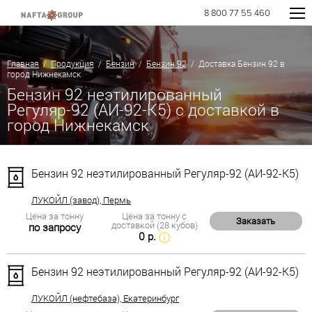
8 800 77 55 460
Главная
/
Продукция
/
Бензин
/
Бензин 92
/ Доставка Бензин 92 в
город Нижнекамск
Бензин 92 неэтилированный
Регуляр-92 (АИ-92-К5) с доставкой в
город Нижнекамск
Бензин 92 неэтилированный Регуляр-92 (АИ-92-К5)
ЛУКОЙЛ (завод), Пермь
Цена за тонну
Цена за тонну с
Заказать
доставкой (28 кубов)
по запросу
0 р.
Бензин 92 неэтилированный Регуляр-92 (АИ-92-К5)
ЛУКОЙЛ (нефтебаза), Екатеринбург