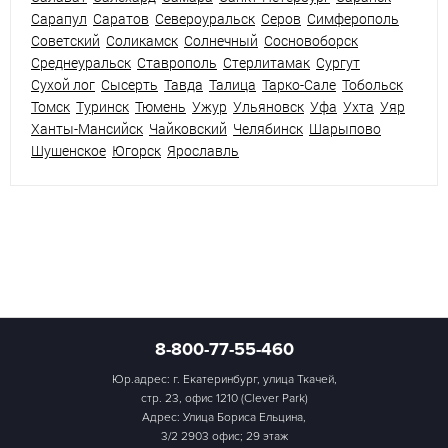
Сарапул
Саратов
Североуральск
Серов
Симферополь
Советский
Соликамск
Солнечный
Сосновоборск
Среднеуральск
Ставрополь
Стерлитамак
Сургут
Сухой лог
Сысерть
Тавда
Талица
Тарко-Сале
Тобольск
Томск
Туринск
Тюмень
Ужур
Ульяновск
Уфа
Ухта
Уяр
Ханты-Мансийск
Чайковский
Челябинск
Шарыпово
Шушенское
Югорск
Ярославль
8-800-77-55-460
Юр.адрес: г. Екатеринбург, улица Ткачей,
стр. 23, офис 1210 (Clever Park)
Адрес: Улица Бориса Ельцина,
3/2 2903 офис; 29 этаж