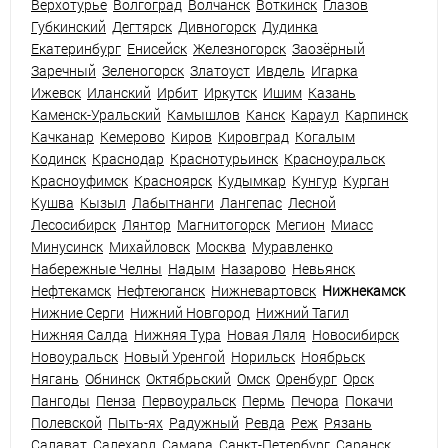
Верхотурье
Волгоград
Волчанск
Воткинск
Глазов
Губкинский
Дегтярск
Дивногорск
Дудинка
Екатеринбург
Енисейск
Железногорск
Заозёрный
Заречный
Зеленогорск
Златоуст
Ивдель
Игарка
Ижевск
Иланский
Ирбит
Иркутск
Ишим
Казань
Каменск-Уральский
Камышлов
Канск
Караул
Карпинск
Качканар
Кемерово
Киров
Кировград
Когалым
Кодинск
Краснодар
Краснотурьинск
Красноуральск
Красноуфимск
Красноярск
Кудымкар
Кунгур
Курган
Кушва
Кызыл
Лабытнанги
Лангепас
Лесной
Лесосибирск
Лянтор
Магнитогорск
Мегион
Миасс
Минусинск
Михайловск
Москва
Муравленко
Набережные Челны
Надым
Назарово
Невьянск
Нефтекамск
Нефтеюганск
Нижневартовск
Нижнекамск
Нижние Серги
Нижний Новгород
Нижний Тагил
Нижняя Салда
Нижняя Тура
Новая Ляля
Новосибирск
Новоуральск
Новый Уренгой
Норильск
Ноябрьск
Нягань
Обнинск
Октябрьский
Омск
Оренбург
Орск
Пангоды
Пенза
Первоуральск
Пермь
Печора
Покачи
Полевской
Пыть-ях
Радужный
Ревда
Реж
Рязань
Салават
Салехард
Самара
Санкт-Петербург
Саранск