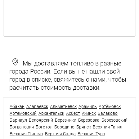
Мы доставляем топливо в разные
города России. Если вы не нашли свой
город в списке, свяжитесь с нами, чтобы
расчитать стоимость доставки.
Абакан
Алапаевск
Альметьевск
Арамиль
Артёмовск
Артемовский
Архангельск
Асбест
Ачинск
Балаково
Барнаул
Белоярский
Березники
Березовка
Березовский
Богданович
Боготол
Бородино
Брянск
Верхний Тагил
Верхняя Пышма
Верхняя Салда
Верхняя Тура