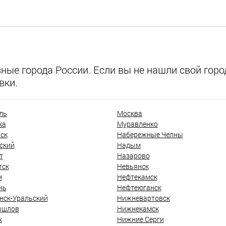
ые города России. Если вы не нашли свой город
вки.
ль
Москва
ка
Муравленко
ск
Набережные Челны
ский
Надым
т
Назарово
тск
Невьянск
м
Нефтекамск
нь
Нефтеюганск
нск-Уральский
Нижневартовск
ышлов
Нижнекамск
к
Нижние Серги