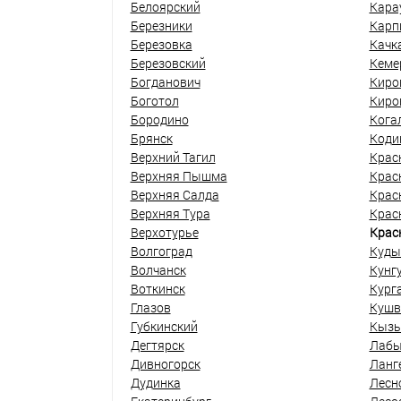
Белоярский
Кара
Березники
Карп
Березовка
Качк
Березовский
Кеме
Богданович
Киро
Боготол
Киро
Бородино
Кога
Брянск
Коди
Верхний Тагил
Крас
Верхняя Пышма
Крас
Верхняя Салда
Крас
Верхняя Тура
Крас
Верхотурье
Крас
Волгоград
Куды
Волчанск
Кунг
Воткинск
Кург
Глазов
Кушв
Губкинский
Кыз
Дегтярск
Лабы
Дивногорск
Ланг
Дудинка
Лесн