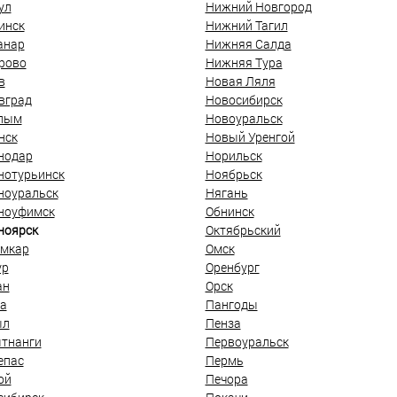
ул
Нижний Новгород
инск
Нижний Тагил
анар
Нижняя Салда
рово
Нижняя Тура
в
Новая Ляля
вград
Новосибирск
лым
Новоуральск
нск
Новый Уренгой
нодар
Норильск
нотурьинск
Ноябрьск
ноуральск
Нягань
ноуфимск
Обнинск
ноярск
Октябрьский
мкар
Омск
ур
Оренбург
ан
Орск
а
Пангоды
ыл
Пенза
тнанги
Первоуральск
епас
Пермь
ой
Печора