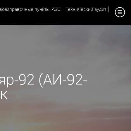
возаправочные пункты, АЗС
Технический аудит
р-92 (АИ-92-
ск