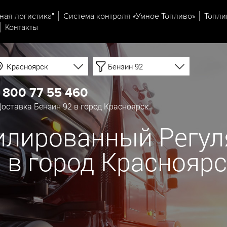
ная логистика"
Система контроля «Умное Топливо»
Топли
Контакты
Красноярск
Бензин 92
 800 77 55 460
оставка Бензин 92 в город Красноярск
илированный Регуля
й в город Краснояр