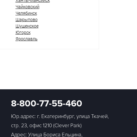
Ханты-Мансийск
Чайковский
Челябинск
Шарыпово
Шушенское
Югорск
Ярославль
8-800-77-55-460
Юр.адрес: г. Екатеринбург, улица Ткачей,
стр. 23, офис 1210 (Clever Park)
Адрес: Улица Бориса Ельцина,