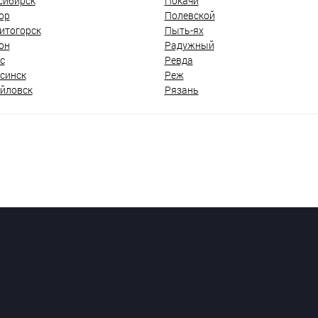
сибирск
Покачи
ор
Полевской
итогорск
Пыть-ях
он
Радужный
с
Ревда
синск
Реж
йловск
Рязань