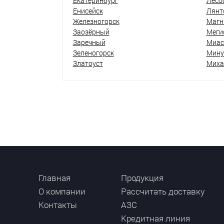
Екатеринбург
Лесо
Енисейск
Лянт
Железногорск
Магн
Заозёрный
Меги
Заречный
Миас
Зеленогорск
Мину
Златоуст
Миха
Главная
Продукция
О компании
Рассчитать доставку
Контакты
АЗС
Кредитная линия