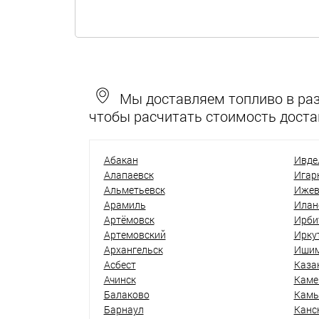
Мы доставляем топливо в разн
чтобы расчитать стоимость доста
Абакан
Ивде
Алапаевск
Игар
Альметьевск
Ижев
Арамиль
Илан
Артёмовск
Ирби
Артемовский
Ирку
Архангельск
Иши
Асбест
Каза
Ачинск
Каме
Балаково
Кам
Барнаул
Канс