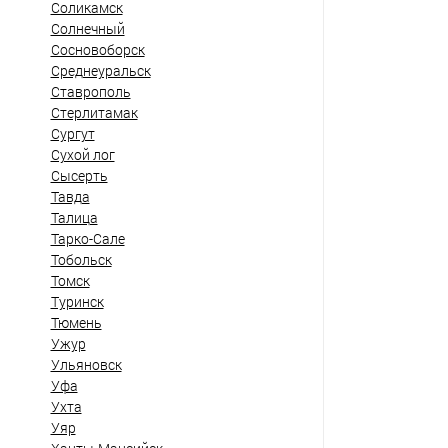
Соликамск
Солнечный
Сосновоборск
Среднеуральск
Ставрополь
Стерлитамак
Сургут
Сухой лог
Сысерть
Тавда
Талица
Тарко-Сале
Тобольск
Томск
Туринск
Тюмень
Ужур
Ульяновск
Уфа
Ухта
Уяр