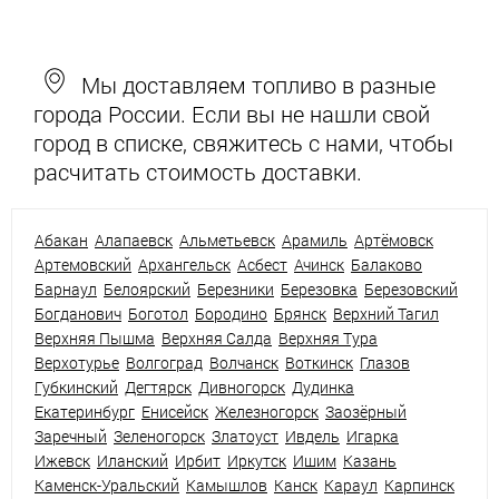
Мы доставляем топливо в разные
города России. Если вы не нашли свой
город в списке, свяжитесь с нами, чтобы
расчитать стоимость доставки.
Абакан
Алапаевск
Альметьевск
Арамиль
Артёмовск
Артемовский
Архангельск
Асбест
Ачинск
Балаково
Барнаул
Белоярский
Березники
Березовка
Березовский
Богданович
Боготол
Бородино
Брянск
Верхний Тагил
Верхняя Пышма
Верхняя Салда
Верхняя Тура
Верхотурье
Волгоград
Волчанск
Воткинск
Глазов
Губкинский
Дегтярск
Дивногорск
Дудинка
Екатеринбург
Енисейск
Железногорск
Заозёрный
Заречный
Зеленогорск
Златоуст
Ивдель
Игарка
Ижевск
Иланский
Ирбит
Иркутск
Ишим
Казань
Каменск-Уральский
Камышлов
Канск
Караул
Карпинск