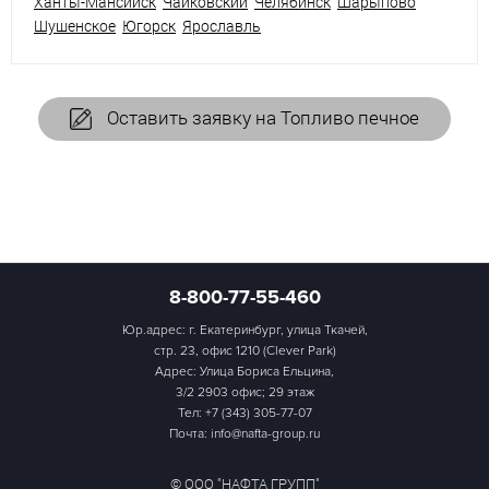
Ханты-Мансийск
Чайковский
Челябинск
Шарыпово
Шушенское
Югорск
Ярославль
Оставить заявку на Топливо печное
8-800-77-55-460
Юр.адрес: г. Екатеринбург, улица Ткачей,
стр. 23, офис 1210 (Clever Park)
Адрес: Улица Бориса Ельцина,
3/2 2903 офис; 29 этаж
Тел:
+7 (343) 305-77-07
Почта: info@nafta-group.ru
© ООО "НАФТА ГРУПП"