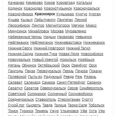
Качканар
Кемерово
Киров
Кировград
Когалым
Кодинск
Краснодар
Краснотурьинск
Красноуральск
Красноуфимск
Красноярск
Кудымкар
Кунгур
Курган
Кушва
Кызыл
Лабытнанги
Лангепас
Лесной
Лесосибирск
Лянтор
Магнитогорск
Мегион
Миасс
Минусинск
Михайловск
Москва
Муравленко
Набережные Челны
Надым
Назарово
Невьянск
Нефтекамск
Нефтеюганск
Нижневартовск
Нижнекамск
Нижние Серги
Нижний Новгород
Нижний Тагил
Нижняя Салда
Нижняя Тура
Новая Ляля
Новосибирск
Новоуральск
Новый Уренгой
Норильск
Ноябрьск
Нягань
Обнинск
Октябрьский
Омск
Оренбург
Орск
Пангоды
Пенза
Первоуральск
Пермь
Печора
Покачи
Полевской
Пыть-ях
Радужный
Ревда
Реж
Рязань
Салават
Салехард
Самара
Санкт-Петербург
Саранск
Сарапул
Саратов
Североуральск
Серов
Симферополь
Советский
Соликамск
Солнечный
Сосновоборск
Среднеуральск
Ставрополь
Стерлитамак
Сургут
Сухой лог
Сысерть
Тавда
Талица
Тарко-Сале
Тобольск
Томск
Туринск
Тюмень
Ужур
Ульяновск
Уфа
Ухта
Уяр