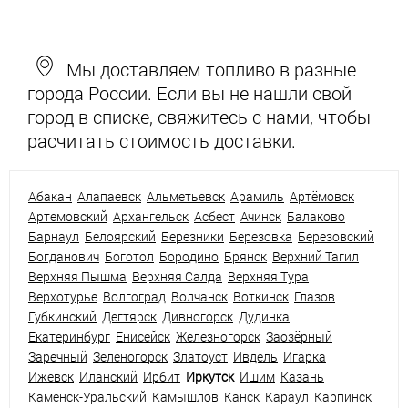
Мы доставляем топливо в разные
города России. Если вы не нашли свой
город в списке, свяжитесь с нами, чтобы
расчитать стоимость доставки.
Абакан
Алапаевск
Альметьевск
Арамиль
Артёмовск
Артемовский
Архангельск
Асбест
Ачинск
Балаково
Барнаул
Белоярский
Березники
Березовка
Березовский
Богданович
Боготол
Бородино
Брянск
Верхний Тагил
Верхняя Пышма
Верхняя Салда
Верхняя Тура
Верхотурье
Волгоград
Волчанск
Воткинск
Глазов
Губкинский
Дегтярск
Дивногорск
Дудинка
Екатеринбург
Енисейск
Железногорск
Заозёрный
Заречный
Зеленогорск
Златоуст
Ивдель
Игарка
Ижевск
Иланский
Ирбит
Иркутск
Ишим
Казань
Каменск-Уральский
Камышлов
Канск
Караул
Карпинск