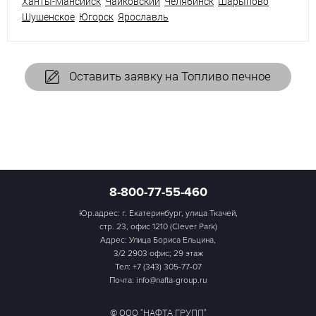
Ханты-Мансийск
Чайковский
Челябинск
Шарыпово
Шушенское
Югорск
Ярославль
Оставить заявку на Топливо печное
8-800-77-55-460
Юр.адрес: г. Екатеринбург, улица Ткачей,
стр. 23, офис 1210 (Clever Park)
Адрес: Улица Бориса Ельцина,
3/2 2903 офис; 29 этаж
Тел:
+7 (343) 305-77-07
Почта: info@nafta-group.ru
© ООО "НАФТА ГРУПП"