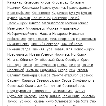
Качканар
Кемерово
Киров
Кировград
Когалым
Кодинск
Краснодар
Краснотурьинск
Красноуральск
Красноуфимск
Красноярск
Кудымкар
Кунгур
Курган
Кушва
Кызыл
Лабытнанги
Лангепас
Лесной
Лесосибирск
Лянтор
Магнитогорск
Мегион
Миасс
Минусинск
Михайловск
Москва
Муравленко
Набережные Челны
Надым
Назарово
Невьянск
Нефтекамск
Нефтеюганск
Нижневартовск
Нижнекамск
Нижние Серги
Нижний Новгород
Нижний Тагил
Нижняя Салда
Нижняя Тура
Новая Ляля
Новосибирск
Новоуральск
Новый Уренгой
Норильск
Ноябрьск
Нягань
Обнинск
Октябрьский
Омск
Оренбург
Орск
Пангоды
Пенза
Первоуральск
Пермь
Печора
Покачи
Полевской
Пыть-ях
Радужный
Ревда
Реж
Рязань
Салават
Салехард
Самара
Санкт-Петербург
Саранск
Сарапул
Саратов
Североуральск
Серов
Симферополь
Советский
Соликамск
Солнечный
Сосновоборск
Среднеуральск
Ставрополь
Стерлитамак
Сургут
Сухой лог
Сысерть
Тавда
Талица
Тарко-Сале
Тобольск
Томск
Туринск
Тюмень
Ужур
Ульяновск
Уфа
Ухта
Уяр