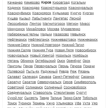
Качканар
Кемерово
Киров
Кировград
Когалым
Кодинск
Краснодар
Краснотурьинск
Красноуральск
Красноуфимск
Красноярск
Кудымкар
Кунгур
Курган
Кушва
Кызыл
Лабытнанги
Лангепас
Лесной
Лесосибирск
Лянтор
Магнитогорск
Мегион
Миасс
Минусинск
Михайловск
Москва
Муравленко
Набережные Челны
Надым
Назарово
Невьянск
Нефтекамск
Нефтеюганск
Нижневартовск
Нижнекамск
Нижние Серги
Нижний Новгород
Нижний Тагил
Нижняя Салда
Нижняя Тура
Новая Ляля
Новосибирск
Новоуральск
Новый Уренгой
Норильск
Ноябрьск
Нягань
Обнинск
Октябрьский
Омск
Оренбург
Орск
Пангоды
Пенза
Первоуральск
Пермь
Печора
Покачи
Полевской
Пыть-ях
Радужный
Ревда
Реж
Рязань
Салават
Салехард
Самара
Санкт-Петербург
Саранск
Сарапул
Саратов
Североуральск
Серов
Симферополь
Советский
Соликамск
Солнечный
Сосновоборск
Среднеуральск
Ставрополь
Стерлитамак
Сургут
Сухой лог
Сысерть
Тавда
Талица
Тарко-Сале
Тобольск
Томск
Туринск
Тюмень
Ужур
Ульяновск
Уфа
Ухта
Уяр