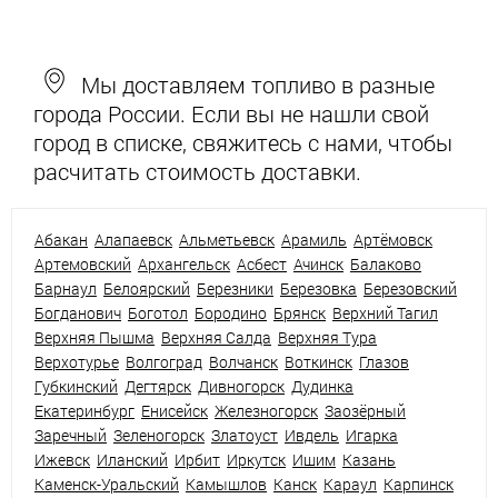
Мы доставляем топливо в разные
города России. Если вы не нашли свой
город в списке, свяжитесь с нами, чтобы
расчитать стоимость доставки.
Абакан
Алапаевск
Альметьевск
Арамиль
Артёмовск
Артемовский
Архангельск
Асбест
Ачинск
Балаково
Барнаул
Белоярский
Березники
Березовка
Березовский
Богданович
Боготол
Бородино
Брянск
Верхний Тагил
Верхняя Пышма
Верхняя Салда
Верхняя Тура
Верхотурье
Волгоград
Волчанск
Воткинск
Глазов
Губкинский
Дегтярск
Дивногорск
Дудинка
Екатеринбург
Енисейск
Железногорск
Заозёрный
Заречный
Зеленогорск
Златоуст
Ивдель
Игарка
Ижевск
Иланский
Ирбит
Иркутск
Ишим
Казань
Каменск-Уральский
Камышлов
Канск
Караул
Карпинск