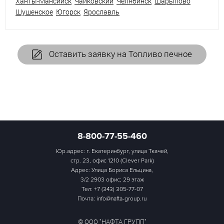
Ханты-Мансийск
Чайковский
Челябинск
Шарыпово
Шушенское
Югорск
Ярославль
Оставить заявку на Топливо печное
8-800-77-55-460
Юр.адрес: г. Екатеринбург, улица Ткачей,
стр. 23, офис 1210 (Clever Park)
Адрес: Улица Бориса Ельцина,
3/2 2903 офис; 29 этаж
Тел:
+7 (343) 305-77-07
Почта: info@nafta-group.ru
© ООО "НАФТА ГРУПП"