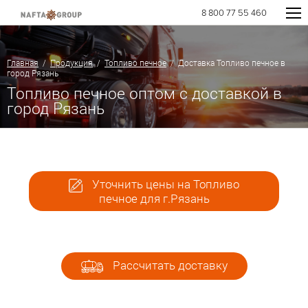
8 800 77 55 460
Главная
/
Продукция
/
Топливо печное
/ Доставка Топливо печное в
город Рязань
Топливо печное оптом с доставкой в
город Рязань
Уточнить цены на Топливо
печное для г.Рязань
Рассчитать доставку