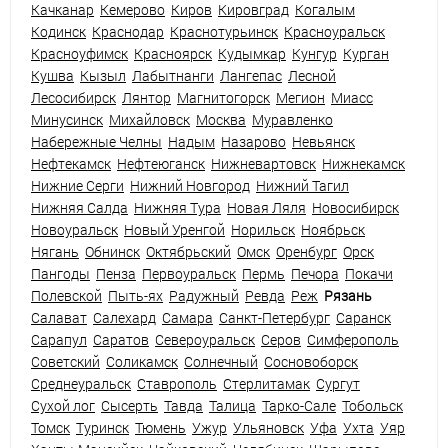
Качканар
Кемерово
Киров
Кировград
Когалым
Кодинск
Краснодар
Краснотурьинск
Красноуральск
Красноуфимск
Красноярск
Кудымкар
Кунгур
Курган
Кушва
Кызыл
Лабытнанги
Лангепас
Лесной
Лесосибирск
Лянтор
Магнитогорск
Мегион
Миасс
Минусинск
Михайловск
Москва
Муравленко
Набережные Челны
Надым
Назарово
Невьянск
Нефтекамск
Нефтеюганск
Нижневартовск
Нижнекамск
Нижние Серги
Нижний Новгород
Нижний Тагил
Нижняя Салда
Нижняя Тура
Новая Ляля
Новосибирск
Новоуральск
Новый Уренгой
Норильск
Ноябрьск
Нягань
Обнинск
Октябрьский
Омск
Оренбург
Орск
Пангоды
Пенза
Первоуральск
Пермь
Печора
Покачи
Полевской
Пыть-ях
Радужный
Ревда
Реж
Рязань
Салават
Салехард
Самара
Санкт-Петербург
Саранск
Сарапул
Саратов
Североуральск
Серов
Симферополь
Советский
Соликамск
Солнечный
Сосновоборск
Среднеуральск
Ставрополь
Стерлитамак
Сургут
Сухой лог
Сысерть
Тавда
Талица
Тарко-Сале
Тобольск
Томск
Туринск
Тюмень
Ужур
Ульяновск
Уфа
Ухта
Уяр