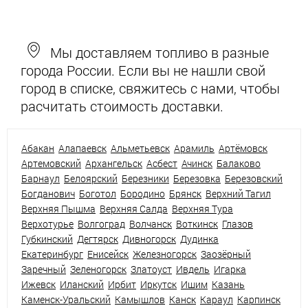
Мы доставляем топливо в разные
города России. Если вы не нашли свой
город в списке, свяжитесь с нами, чтобы
расчитать стоимость доставки.
Абакан
Алапаевск
Альметьевск
Арамиль
Артёмовск
Артемовский
Архангельск
Асбест
Ачинск
Балаково
Барнаул
Белоярский
Березники
Березовка
Березовский
Богданович
Боготол
Бородино
Брянск
Верхний Тагил
Верхняя Пышма
Верхняя Салда
Верхняя Тура
Верхотурье
Волгоград
Волчанск
Воткинск
Глазов
Губкинский
Дегтярск
Дивногорск
Дудинка
Екатеринбург
Енисейск
Железногорск
Заозёрный
Заречный
Зеленогорск
Златоуст
Ивдель
Игарка
Ижевск
Иланский
Ирбит
Иркутск
Ишим
Казань
Каменск-Уральский
Камышлов
Канск
Караул
Карпинск