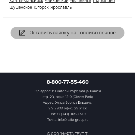
Ханты-Мансийск
Чайковский
Челябинск
Шарыпово
Шушенское
Югорск
Ярославль
Оставить заявку на Топливо печное
8-800-77-55-460
Юр.адрес: г. Екатеринбург, улица Ткачей,
стр. 23, офис 1210 (Clever Park)
Адрес: Улица Бориса Ельцина,
3/2 2903 офис; 29 этаж
Тел:
+7 (343) 305-77-07
Почта: info@nafta-group.ru
© ООО "НАФТА ГРУПП"