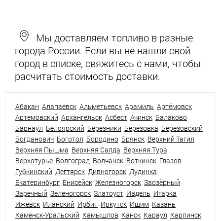
Мы доставляем топливо в разные
города России. Если вы не нашли свой
город в списке, свяжитесь с нами, чтобы
расчитать стоимость доставки.
Абакан
Алапаевск
Альметьевск
Арамиль
Артёмовск
Артемовский
Архангельск
Асбест
Ачинск
Балаково
Барнаул
Белоярский
Березники
Березовка
Березовский
Богданович
Боготол
Бородино
Брянск
Верхний Тагил
Верхняя Пышма
Верхняя Салда
Верхняя Тура
Верхотурье
Волгоград
Волчанск
Воткинск
Глазов
Губкинский
Дегтярск
Дивногорск
Дудинка
Екатеринбург
Енисейск
Железногорск
Заозёрный
Заречный
Зеленогорск
Златоуст
Ивдель
Игарка
Ижевск
Иланский
Ирбит
Иркутск
Ишим
Казань
Каменск-Уральский
Камышлов
Канск
Караул
Карпинск