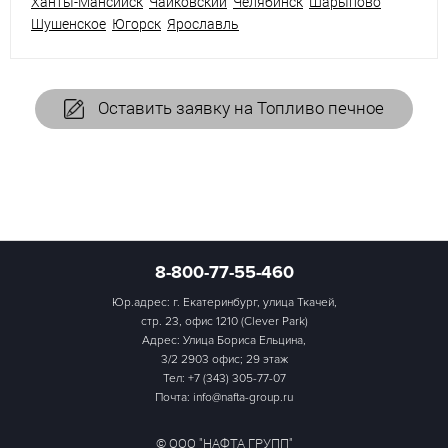
Ханты-Мансийск
Чайковский
Челябинск
Шарыпово
Шушенское
Югорск
Ярославль
Оставить заявку на Топливо печное
8-800-77-55-460
Юр.адрес: г. Екатеринбург, улица Ткачей,
стр. 23, офис 1210 (Clever Park)
Адрес: Улица Бориса Ельцина,
3/2 2903 офис; 29 этаж
Тел:
+7 (343) 305-77-07
Почта: info@nafta-group.ru
© ООО "НАФТА ГРУПП"