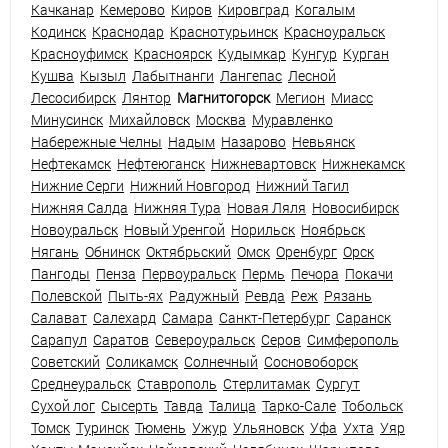
Качканар
Кемерово
Киров
Кировград
Когалым
Кодинск
Краснодар
Краснотурьинск
Красноуральск
Красноуфимск
Красноярск
Кудымкар
Кунгур
Курган
Кушва
Кызыл
Лабытнанги
Лангепас
Лесной
Лесосибирск
Лянтор
Магнитогорск
Мегион
Миасс
Минусинск
Михайловск
Москва
Муравленко
Набережные Челны
Надым
Назарово
Невьянск
Нефтекамск
Нефтеюганск
Нижневартовск
Нижнекамск
Нижние Серги
Нижний Новгород
Нижний Тагил
Нижняя Салда
Нижняя Тура
Новая Ляля
Новосибирск
Новоуральск
Новый Уренгой
Норильск
Ноябрьск
Нягань
Обнинск
Октябрьский
Омск
Оренбург
Орск
Пангоды
Пенза
Первоуральск
Пермь
Печора
Покачи
Полевской
Пыть-ях
Радужный
Ревда
Реж
Рязань
Салават
Салехард
Самара
Санкт-Петербург
Саранск
Сарапул
Саратов
Североуральск
Серов
Симферополь
Советский
Соликамск
Солнечный
Сосновоборск
Среднеуральск
Ставрополь
Стерлитамак
Сургут
Сухой лог
Сысерть
Тавда
Талица
Тарко-Сале
Тобольск
Томск
Туринск
Тюмень
Ужур
Ульяновск
Уфа
Ухта
Уяр