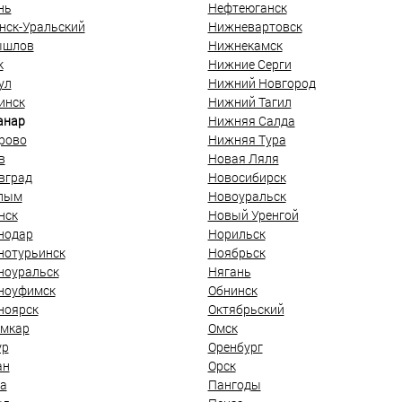
нь
Нефтеюганск
нск-Уральский
Нижневартовск
ышлов
Нижнекамск
к
Нижние Серги
ул
Нижний Новгород
инск
Нижний Тагил
анар
Нижняя Салда
рово
Нижняя Тура
в
Новая Ляля
вград
Новосибирск
лым
Новоуральск
нск
Новый Уренгой
нодар
Норильск
нотурьинск
Ноябрьск
ноуральск
Нягань
ноуфимск
Обнинск
ноярск
Октябрьский
мкар
Омск
ур
Оренбург
ан
Орск
а
Пангоды