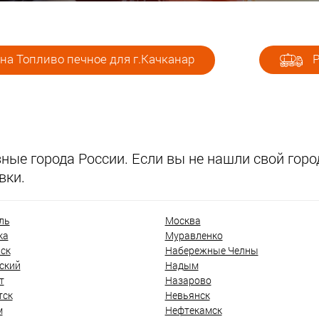
на Топливо печное для г.Качканар
Р
ые города России. Если вы не нашли свой город
вки.
ль
Москва
ка
Муравленко
ск
Набережные Челны
ский
Надым
т
Назарово
тск
Невьянск
м
Нефтекамск