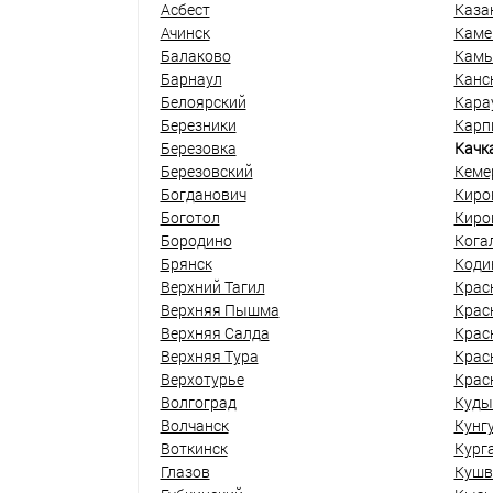
Асбест
Каза
Ачинск
Каме
Балаково
Кам
Барнаул
Канс
Белоярский
Кара
Березники
Карп
Березовка
Качк
Березовский
Кеме
Богданович
Киро
Боготол
Киро
Бородино
Кога
Брянск
Коди
Верхний Тагил
Крас
Верхняя Пышма
Крас
Верхняя Салда
Крас
Верхняя Тура
Крас
Верхотурье
Крас
Волгоград
Куды
Волчанск
Кунг
Воткинск
Кург
Глазов
Кушв