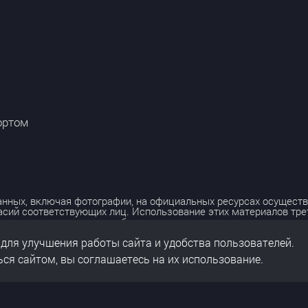
ортом
нных, включая фотографии, на официальных ресурсах осуществ
асий соответствующих лиц. Использование этих материалов тр
лько с разрешения правообладателя.
 для улучшения работы сайта и удобства пользователей.
льных данных
нальных данных
ся сайтом, вы соглашаетесь на их использование.