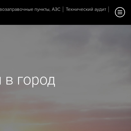
возаправочные пункты, АЗС
Технический аудит
 в город