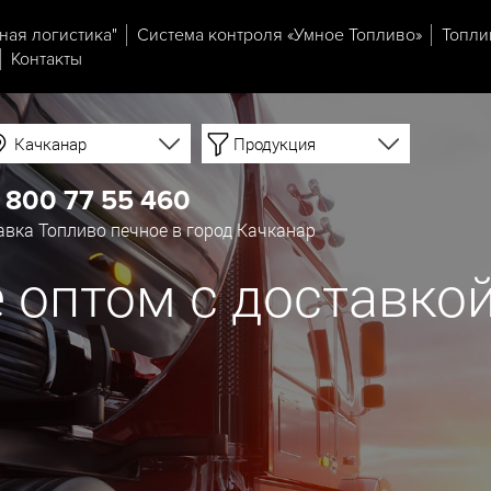
ная логистика"
Система контроля «Умное Топливо»
Топли
Контакты
Качканар
Продукция
 800 77 55 460
вка Топливо печное в город Качканар
 оптом с доставкой