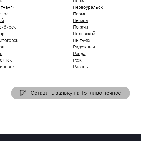
ыл
Пенза
тнанги
Первоуральск
епас
Пермь
ой
Печора
сибирск
Покачи
ор
Полевской
итогорск
Пыть-ях
он
Радужный
с
Ревда
синск
Реж
йловск
Рязань
Оставить заявку на Топливо печное