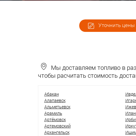
Уточнить цены 
Мы доставляем топливо в разн
чтобы расчитать стоимость доста
Абакан
Ивде
Алапаевск
Игар
Альметьевск
Ижев
Арамиль
Илан
Артёмовск
Ирби
Артемовский
Ирку
Архангельск
Иши