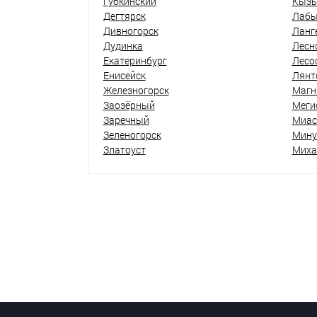
Губкинский
Кыз
Дегтярск
Лабы
Дивногорск
Ланг
Дудинка
Лесн
Екатеринбург
Лесо
Енисейск
Лянт
Железногорск
Магн
Заозёрный
Меги
Заречный
Миас
Зеленогорск
Мину
Златоуст
Миха