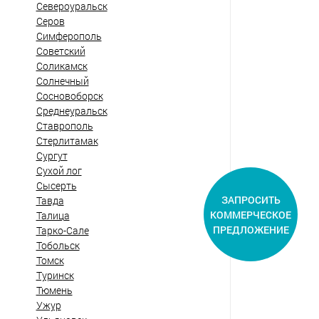
Североуральск
Серов
Симферополь
Советский
Соликамск
Солнечный
Сосновоборск
Среднеуральск
Ставрополь
Стерлитамак
Сургут
Сухой лог
Сысерть
ЗАПРОСИТЬ
Тавда
КОММЕРЧЕСКОЕ
Талица
ПРЕДЛОЖЕНИЕ
Тарко-Сале
Тобольск
Томск
Туринск
Тюмень
Ужур