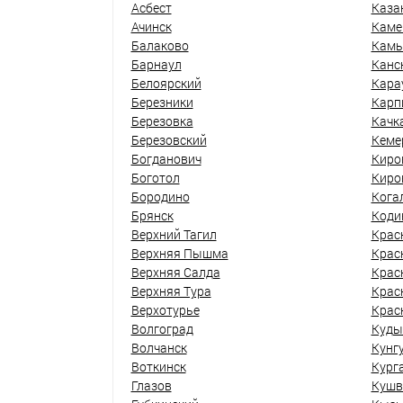
Асбест
Каза
Ачинск
Каме
Балаково
Кам
Барнаул
Канс
Белоярский
Кара
Березники
Карп
Березовка
Качк
Березовский
Кеме
Богданович
Киро
Боготол
Киро
Бородино
Кога
Брянск
Коди
Верхний Тагил
Крас
Верхняя Пышма
Крас
Верхняя Салда
Крас
Верхняя Тура
Крас
Верхотурье
Крас
Волгоград
Куды
Волчанск
Кунг
Воткинск
Кург
Глазов
Кушв