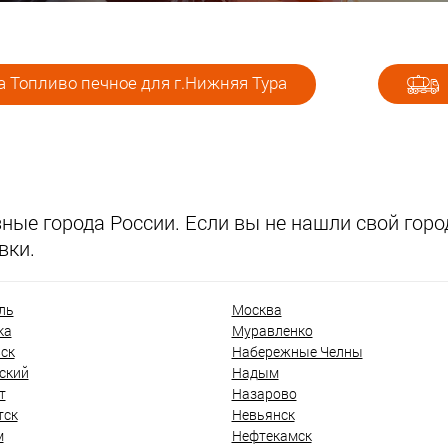
 Топливо печное для г.Нижняя Тура
ые города России. Если вы не нашли свой город
вки.
ль
Москва
ка
Муравленко
ск
Набережные Челны
ский
Надым
т
Назарово
тск
Невьянск
м
Нефтекамск