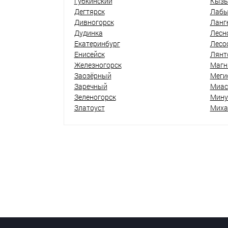
Губкинский
Кыз
Дегтярск
Лабы
Дивногорск
Ланг
Дудинка
Лесн
Екатеринбург
Лесо
Енисейск
Лянт
Железногорск
Магн
Заозёрный
Меги
Заречный
Миас
Зеленогорск
Мину
Златоуст
Миха