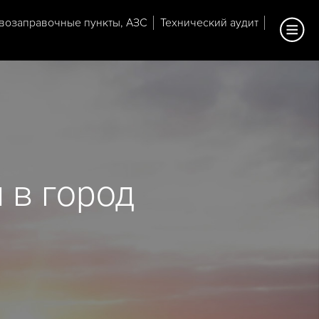
возаправочные пункты, АЗС
Технический аудит
 в город