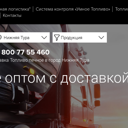
ная логистика"
Система контроля «Умное Топливо»
Топли
Контакты
Нижняя Тура
Продукция
 800 77 55 460
вка Топливо печное в город Нижняя Тура
 оптом с доставкой