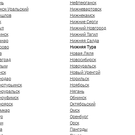
нь
Нефтеюганск
нск-Уральский
Нижневартовск
ышлов
Нижнекамск
к
Нижние Серги
ул
Нижний Новгород
инск
Нижний Тагил
анар
Нижняя Салда
рово
Нижняя Тура
в
Новая Ляля
вград
Новосибирск
лым
Новоуральск
нск
Новый Уренгой
нодар
Норильск
нотурьинск
Ноябрьск
ноуральск
Нягань
ноуфимск
Обнинск
ноярск
Октябрьский
мкар
Омск
ур
Оренбург
ан
Орск
а
Пангоды