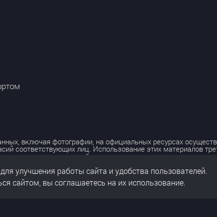
ортом
нных, включая фотографии, на официальных ресурсах осуществ
асий соответствующих лиц. Использование этих материалов тр
лько с разрешения правообладателя.
 для улучшения работы сайта и удобства пользователей.
льных данных
нальных данных
ся сайтом, вы соглашаетесь на их использование.