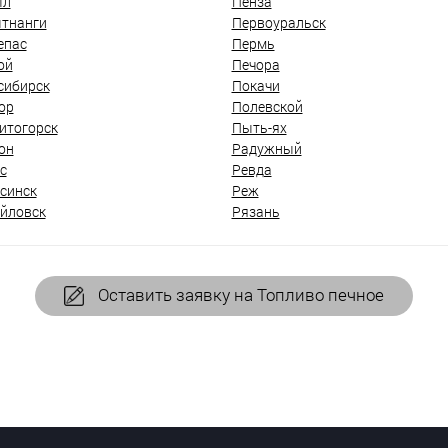
ыл
Пенза
тнанги
Первоуральск
епас
Пермь
ой
Печора
сибирск
Покачи
ор
Полевской
итогорск
Пыть-ях
он
Радужный
с
Ревда
синск
Реж
йловск
Рязань
Оставить заявку на Топливо печное