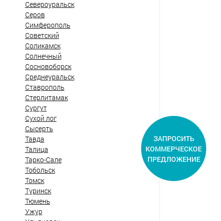
Североуральск
Серов
Симферополь
Советский
Соликамск
Солнечный
Сосновоборск
Среднеуральск
Ставрополь
Стерлитамак
Сургут
Сухой лог
Сысерть
ЗАПРОСИТЬ
Тавда
КОММЕРЧЕСКОЕ
Талица
ПРЕДЛОЖЕНИЕ
Тарко-Сале
Тобольск
Томск
Туринск
Тюмень
Ужур