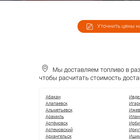
Уточнить цены на
Мы доставляем топливо в разн
чтобы расчитать стоимость доста
Абакан
Ивде
Алапаевск
Игар
Альметьевск
Ижев
Арамиль
Илан
Артёмовск
Ирби
Артемовский
Ирку
Архангельск
Иши