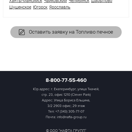
Ханты-Мансийск
Чайковский
Челябинск
Шарыпово
Шушенское
Югорск
Ярославль
Оставить заявку на Топливо печное
8-800-77-55-460
Юр.адрес: г. Екатеринбург, улица Ткачей,
стр. 23, офис 1210 (Clever Park)
Адрес: Улица Бориса Ельцина,
3/2 2903 офис; 29 этаж
Тел:
+7 (343) 305-77-07
Почта: info@nafta-group.ru
© ООО "НАФТА ГРУПП"