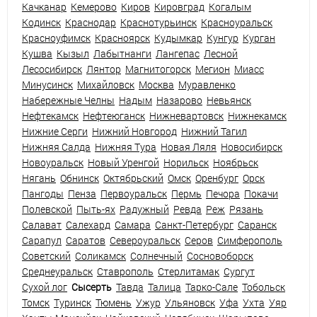
Качканар
Кемерово
Киров
Кировград
Когалым
Кодинск
Краснодар
Краснотурьинск
Красноуральск
Красноуфимск
Красноярск
Кудымкар
Кунгур
Курган
Кушва
Кызыл
Лабытнанги
Лангепас
Лесной
Лесосибирск
Лянтор
Магнитогорск
Мегион
Миасс
Минусинск
Михайловск
Москва
Муравленко
Набережные Челны
Надым
Назарово
Невьянск
Нефтекамск
Нефтеюганск
Нижневартовск
Нижнекамск
Нижние Серги
Нижний Новгород
Нижний Тагил
Нижняя Салда
Нижняя Тура
Новая Ляля
Новосибирск
Новоуральск
Новый Уренгой
Норильск
Ноябрьск
Нягань
Обнинск
Октябрьский
Омск
Оренбург
Орск
Пангоды
Пенза
Первоуральск
Пермь
Печора
Покачи
Полевской
Пыть-ях
Радужный
Ревда
Реж
Рязань
Салават
Салехард
Самара
Санкт-Петербург
Саранск
Сарапул
Саратов
Североуральск
Серов
Симферополь
Советский
Соликамск
Солнечный
Сосновоборск
Среднеуральск
Ставрополь
Стерлитамак
Сургут
Сухой лог
Сысерть
Тавда
Талица
Тарко-Сале
Тобольск
Томск
Туринск
Тюмень
Ужур
Ульяновск
Уфа
Ухта
Уяр