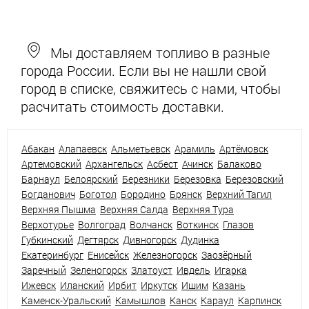
Мы доставляем топливо в разные
города России. Если вы не нашли свой
город в списке, свяжитесь с нами, чтобы
расчитать стоимость доставки.
Абакан
Алапаевск
Альметьевск
Арамиль
Артёмовск
Артемовский
Архангельск
Асбест
Ачинск
Балаково
Барнаул
Белоярский
Березники
Березовка
Березовский
Богданович
Боготол
Бородино
Брянск
Верхний Тагил
Верхняя Пышма
Верхняя Салда
Верхняя Тура
Верхотурье
Волгоград
Волчанск
Воткинск
Глазов
Губкинский
Дегтярск
Дивногорск
Дудинка
Екатеринбург
Енисейск
Железногорск
Заозёрный
Заречный
Зеленогорск
Златоуст
Ивдель
Игарка
Ижевск
Иланский
Ирбит
Иркутск
Ишим
Казань
Каменск-Уральский
Камышлов
Канск
Караул
Карпинск