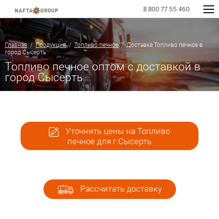
8 800 77 55 460
Главная
/
Продукция
/
Топливо печное
/ Доставка Топливо печное в
город Сысерть
Топливо печное оптом с доставкой в
город Сысерть
Уточнить цены на Топливо
печное для г.Сысерть
Рассчитать доставку