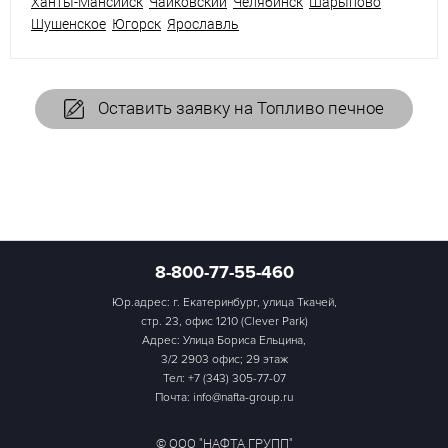
Ханты-Мансийск
Чайковский
Челябинск
Шарыпово
Шушенское
Югорск
Ярославль
Оставить заявку на Топливо печное
8-800-77-55-460
Юр.адрес: г. Екатеринбург, улица Ткачей,
стр. 23, офис 1210 (Clever Park)
Адрес: Улица Бориса Ельцина,
3/2 2903 офис; 29 этаж
Тел:
+7 (343) 305-77-07
Почта: info@nafta-group.ru
© ООО "НАФТА ГРУПП"