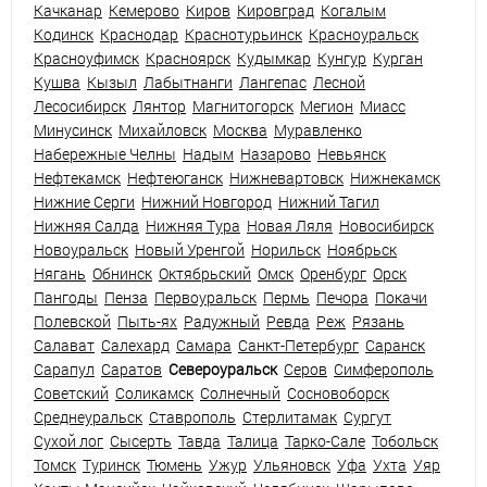
Качканар
Кемерово
Киров
Кировград
Когалым
Кодинск
Краснодар
Краснотурьинск
Красноуральск
Красноуфимск
Красноярск
Кудымкар
Кунгур
Курган
Кушва
Кызыл
Лабытнанги
Лангепас
Лесной
Лесосибирск
Лянтор
Магнитогорск
Мегион
Миасс
Минусинск
Михайловск
Москва
Муравленко
Набережные Челны
Надым
Назарово
Невьянск
Нефтекамск
Нефтеюганск
Нижневартовск
Нижнекамск
Нижние Серги
Нижний Новгород
Нижний Тагил
Нижняя Салда
Нижняя Тура
Новая Ляля
Новосибирск
Новоуральск
Новый Уренгой
Норильск
Ноябрьск
Нягань
Обнинск
Октябрьский
Омск
Оренбург
Орск
Пангоды
Пенза
Первоуральск
Пермь
Печора
Покачи
Полевской
Пыть-ях
Радужный
Ревда
Реж
Рязань
Салават
Салехард
Самара
Санкт-Петербург
Саранск
Сарапул
Саратов
Североуральск
Серов
Симферополь
Советский
Соликамск
Солнечный
Сосновоборск
Среднеуральск
Ставрополь
Стерлитамак
Сургут
Сухой лог
Сысерть
Тавда
Талица
Тарко-Сале
Тобольск
Томск
Туринск
Тюмень
Ужур
Ульяновск
Уфа
Ухта
Уяр