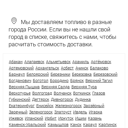
Мы доставляем топливо в разные
города России. Если вы не нашли свой
город в списке, свяжитесь с нами, чтобы
расчитать стоимость доставки.
Абакан
Алапаевск
Альметьевск
Арамиль
Артёмовск
Артемовский
Архангельск
Асбест
Ачинск
Балаково
Барнаул
Белоярский
Березники
Березовка
Березовский
Богданович
Боготол
Бородино
Брянск
Верхний Тагил
Верхняя Пышма
Верхняя Салда
Верхняя Тура
Верхотурье
Волгоград
Волчанск
Воткинск
Глазов
Губкинский
Дегтярск
Дивногорск
Дудинка
Екатеринбург
Енисейск
Железногорск
Заозёрный
Заречный
Зеленогорск
Златоуст
Ивдель
Игарка
Ижевск
Иланский
Ирбит
Иркутск
Ишим
Казань
Каменск-Уральский
Камышлов
Канск
Караул
Карпинск