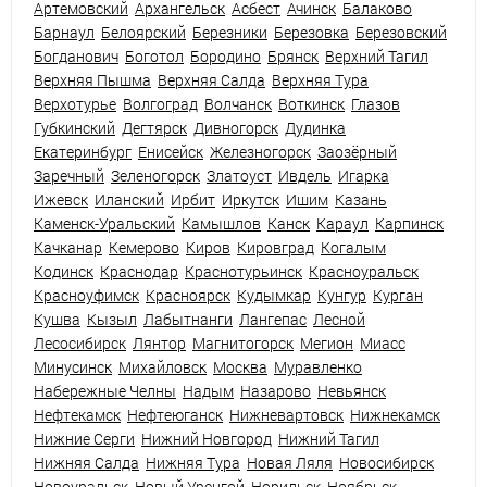
Артемовский
Архангельск
Асбест
Ачинск
Балаково
Барнаул
Белоярский
Березники
Березовка
Березовский
Богданович
Боготол
Бородино
Брянск
Верхний Тагил
Верхняя Пышма
Верхняя Салда
Верхняя Тура
Верхотурье
Волгоград
Волчанск
Воткинск
Глазов
Губкинский
Дегтярск
Дивногорск
Дудинка
Екатеринбург
Енисейск
Железногорск
Заозёрный
Заречный
Зеленогорск
Златоуст
Ивдель
Игарка
Ижевск
Иланский
Ирбит
Иркутск
Ишим
Казань
Каменск-Уральский
Камышлов
Канск
Караул
Карпинск
Качканар
Кемерово
Киров
Кировград
Когалым
Кодинск
Краснодар
Краснотурьинск
Красноуральск
Красноуфимск
Красноярск
Кудымкар
Кунгур
Курган
Кушва
Кызыл
Лабытнанги
Лангепас
Лесной
Лесосибирск
Лянтор
Магнитогорск
Мегион
Миасс
Минусинск
Михайловск
Москва
Муравленко
Набережные Челны
Надым
Назарово
Невьянск
Нефтекамск
Нефтеюганск
Нижневартовск
Нижнекамск
Нижние Серги
Нижний Новгород
Нижний Тагил
Нижняя Салда
Нижняя Тура
Новая Ляля
Новосибирск
Новоуральск
Новый Уренгой
Норильск
Ноябрьск