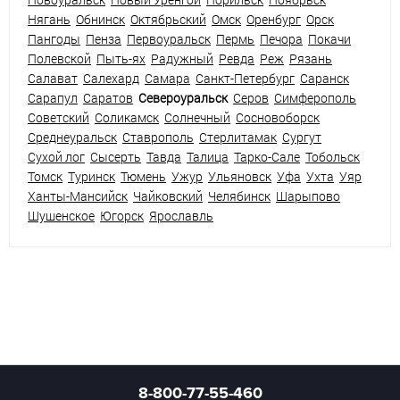
Нягань
Обнинск
Октябрьский
Омск
Оренбург
Орск
Пангоды
Пенза
Первоуральск
Пермь
Печора
Покачи
Полевской
Пыть-ях
Радужный
Ревда
Реж
Рязань
Салават
Салехард
Самара
Санкт-Петербург
Саранск
Сарапул
Саратов
Североуральск
Серов
Симферополь
Советский
Соликамск
Солнечный
Сосновоборск
Среднеуральск
Ставрополь
Стерлитамак
Сургут
Сухой лог
Сысерть
Тавда
Талица
Тарко-Сале
Тобольск
Томск
Туринск
Тюмень
Ужур
Ульяновск
Уфа
Ухта
Уяр
Ханты-Мансийск
Чайковский
Челябинск
Шарыпово
Шушенское
Югорск
Ярославль
8-800-77-55-460