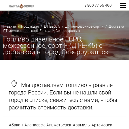
8 800 77 55 460
Главная
/
Продукция
/
ДТ Евро 5
/
ДТ межсезонное сорт F
/ Доставка
ДТ межсезонное сорт F в город Североуральск
Топливо дизельное ЕВРО,
межсезонное, сорт F (ДТ-Е-К5) с
доставкой в город Североуральск
Мы доставляем топливо в разные
города России. Если вы не нашли свой
город в списке, свяжитесь с нами, чтобы
расчитать стоимость доставки.
Абакан
Алапаевск
Альметьевск
Арамиль
Артёмовск