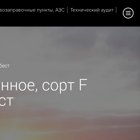
возаправочные пункты, АЗС
Технический аудит
бест
нное, сорт F
ст