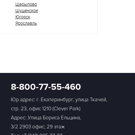
Шарыпово
Шушенское
Югорск
Ярославль
8-800-77-55-460
Юр.адрес: г. Екатеринбург, улица Ткачей,
стр. 23, офис 1210 (Clever Park)
Адрес: Улица Бориса Ельцина,
3/2 2903 офис; 29 этаж