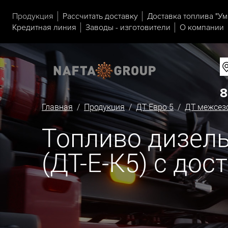
Продукция
Рассчитать доставку
Доставка топлива "Ум
Кредитная линия
Заводы - изготовители
О компании
8
Главная
/
Продукция
/
ДТ Евро 5
/
ДТ межсезо
Топливо дизель
(ДТ-Е-К5) с дос