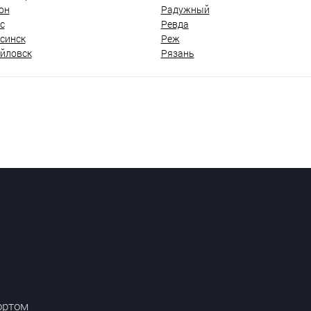
он
Радужный
с
Ревда
синск
Реж
йловск
Рязань
ортом