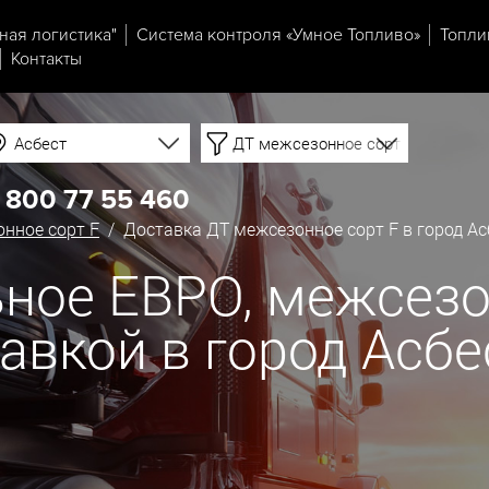
ная логистика"
Система контроля «Умное Топливо»
Топли
Контакты
Асбест
ДТ межсезонное сорт F
 800 77 55 460
нное сорт F
/ Доставка ДТ межсезонное сорт F в город Ас
ное ЕВРО, межсезо
тавкой в город Асбе