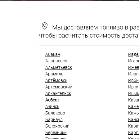
Мы доставляем топливо в разн
чтобы расчитать стоимость доста
Абакан
Ивде
Алапаевск
Игар
Альметьевск
Ижев
Арамиль
Илан
Артёмовск
Ирби
Артемовский
Ирку
Архангельск
Иши
Асбест
Каза
Ачинск
Каме
Балаково
Кам
Барнаул
Канс
Белоярский
Кара
Березники
Карп
Березовка
Качк