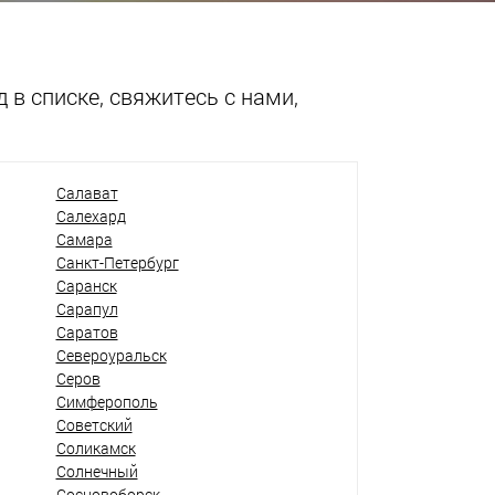
 в списке, свяжитесь с нами,
Салават
Салехард
Самара
Санкт-Петербург
Саранск
Сарапул
Саратов
Североуральск
Серов
Симферополь
Советский
Соликамск
Солнечный
Сосновоборск