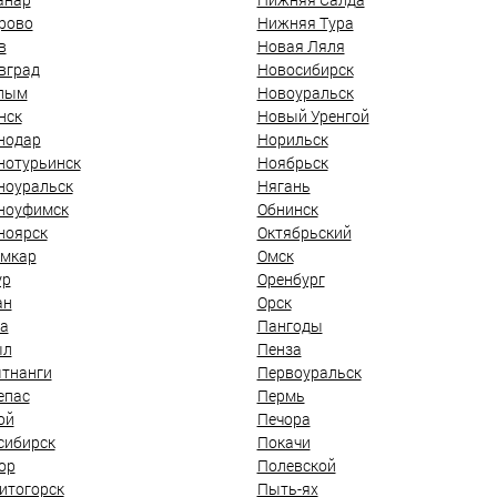
рово
Нижняя Тура
в
Новая Ляля
вград
Новосибирск
лым
Новоуральск
нск
Новый Уренгой
нодар
Норильск
нотурьинск
Ноябрьск
ноуральск
Нягань
ноуфимск
Обнинск
ноярск
Октябрьский
мкар
Омск
ур
Оренбург
ан
Орск
а
Пангоды
ыл
Пенза
тнанги
Первоуральск
епас
Пермь
ой
Печора
сибирск
Покачи
ор
Полевской
итогорск
Пыть-ях