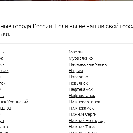
ые города России. Если вы не нашли свой город
вки.
ль
Москва
ка
Муравленко
ск
Набережные Челны
ский
Надым
т
Назарово
тск
Невьянск
м
Нефтекамск
нь
Нефтеюганск
нск-Уральский
Нижневартовск
ышлов
Нижнекамск
к
Нижние Серги
ул
Нижний Новгород
инск
Нижний Тагил
анар
Нижняя Салда