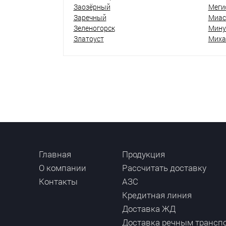
Заозёрный
Меги
Заречный
Миас
Зеленогорск
Мину
Златоуст
Миха
Главная
Продукция
О компании
Рассчитать доставку
Контакты
АЗС
Кредитная линия
Доставка ЖД
Доставка речным трансп