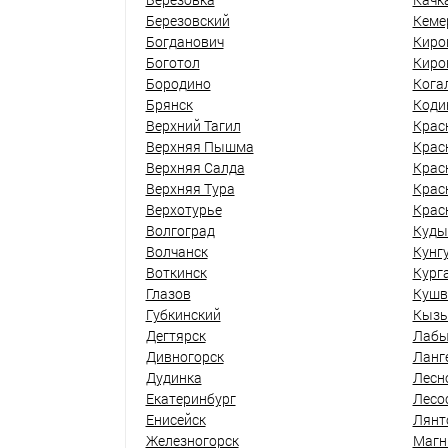
Березовский
Кеме
Богданович
Киро
Боготол
Киро
Бородино
Кога
Брянск
Коди
Верхний Тагил
Крас
Верхняя Пышма
Крас
Верхняя Салда
Крас
Верхняя Тура
Крас
Верхотурье
Крас
Волгоград
Куды
Волчанск
Кунг
Воткинск
Кург
Глазов
Кушв
Губкинский
Кыз
Дегтярск
Лабы
Дивногорск
Ланг
Дудинка
Лесн
Екатеринбург
Лесо
Енисейск
Лянт
Железногорск
Магн