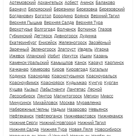
Артемовский
Архангельск
Асбест
Ачинск
Балаково
Барнаул
Белоярский
Березники
Березовка
Березовский
Богданович
Боготол
Бородино
Брянск
Верхний Тагил
Верхняя Пышма
Верхняя Салда
Верхняя Тура
Верхотурье
Волгоград
Волчанск
Воткинск
Глазов
Губкинский
Дегтярск
Дивногорск
Дудинка
Екатеринбург
Енисейск
Железногорск
Заозёрный
Заречный
Зеленогорск
Златоуст
Ивдель
Игарка
Ижевск
Иланский
Ирбит
Иркутск
Ишим
Казань
Каменск-Уральский
Камышлов
Канск
Караул
Карпинск
Качканар
Кемерово
Киров
Кировград
Когалым
Кодинск
Краснодар
Краснотурьинск
Красноуральск
Красноуфимск
Красноярск
Кудымкар
Кунгур
Курган
Кушва
Кызыл
Лабытнанги
Лангепас
Лесной
Лесосибирск
Лянтор
Магнитогорск
Мегион
Миасс
Минусинск
Михайловск
Москва
Муравленко
Набережные Челны
Надым
Назарово
Невьянск
Нефтекамск
Нефтеюганск
Нижневартовск
Нижнекамск
Нижние Серги
Нижний Новгород
Нижний Тагил
Нижняя Салда
Нижняя Тура
Новая Ляля
Новосибирск
Новоуральск
Новый Уренгой
Норильск
Ноябрьск