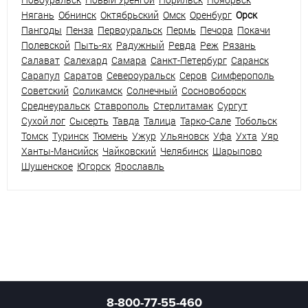
Нягань
Обнинск
Октябрьский
Омск
Оренбург
Орск
Пангоды
Пенза
Первоуральск
Пермь
Печора
Покачи
Полевской
Пыть-ях
Радужный
Ревда
Реж
Рязань
Салават
Салехард
Самара
Санкт-Петербург
Саранск
Сарапул
Саратов
Североуральск
Серов
Симферополь
Советский
Соликамск
Солнечный
Сосновоборск
Среднеуральск
Ставрополь
Стерлитамак
Сургут
Сухой лог
Сысерть
Тавда
Талица
Тарко-Сале
Тобольск
Томск
Туринск
Тюмень
Ужур
Ульяновск
Уфа
Ухта
Уяр
Ханты-Мансийск
Чайковский
Челябинск
Шарыпово
Шушенское
Югорск
Ярославль
8-800-77-55-460