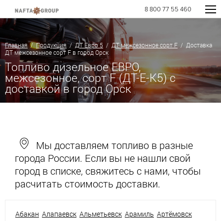
8 800 77 55 460
Главная
/
Продукция
/
ДТ Евро 5
/
ДТ межсезонное сорт F
/ Доставка
ДТ межсезонное сорт F в город Орск
Топливо дизельное ЕВРО,
межсезонное, сорт F (ДТ-Е-К5) с
доставкой в город Орск
Мы доставляем топливо в разные
города России. Если вы не нашли свой
город в списке, свяжитесь с нами, чтобы
расчитать стоимость доставки.
Абакан
Алапаевск
Альметьевск
Арамиль
Артёмовск