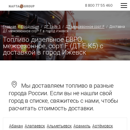
8 800 77 55 460
Главная
/
Продукция
/
ДТ Евро 5
/
ДТ межсезонное сорт F
/ Доставка
ДТ межсезонное сорт F в город Ижевск
Топливо дизельное ЕВРО,
межсезонное, сорт F (ДТ-Е-К5) с
доставкой в город Ижевск
Мы доставляем топливо в разные
города России. Если вы не нашли свой
город в списке, свяжитесь с нами, чтобы
расчитать стоимость доставки.
Абакан
Алапаевск
Альметьевск
Арамиль
Артёмовск