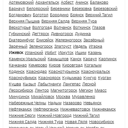
Артемовский
Архангельск
Асбест
Ачинск
Балаково
Барнаул
Белоярский
Березники
Березовка
Березовский
Богданович
Боготол
Бородино
Брянск
Верхний Тагил
Верхняя Пышма
Верхняя Салда
Верхняя Тура
Верхотурье
Волгоград
Волчанск
Воткинск
Глазов
Губкинский
Дегтярск
Дивногорск
Дудинка
Екатеринбург
Енисейск
Железногорск
Заозёрный
Заречный
Зеленогорск
Златоуст
Ивдель
Игарка
Ижевск
Иланский
Ирбит
Иркутск
Ишим
Казань
Каменск-Уральский
Камышлов
Канск
Караул
Карпинск
Качканар
Кемерово
Киров
Кировград
Когалым
Кодинск
Краснодар
Краснотурьинск
Красноуральск
Красноуфимск
Красноярск
Кудымкар
Кунгур
Курган
Кушва
Кызыл
Лабытнанги
Лангепас
Лесной
Лесосибирск
Лянтор
Магнитогорск
Мегион
Миасс
Минусинск
Михайловск
Москва
Муравленко
Набережные Челны
Надым
Назарово
Невьянск
Нефтекамск
Нефтеюганск
Нижневартовск
Нижнекамск
Нижние Серги
Нижний Новгород
Нижний Тагил
Нижняя Салда
Нижняя Тура
Новая Ляля
Новосибирск
Новоуральск
Новый Уренгой
Норильск
Ноябрьск