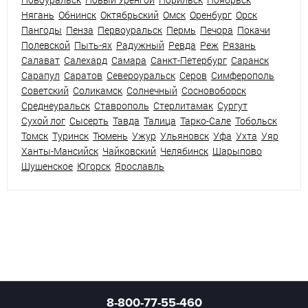
Нягань
Обнинск
Октябрьский
Омск
Оренбург
Орск
Пангоды
Пенза
Первоуральск
Пермь
Печора
Покачи
Полевской
Пыть-ях
Радужный
Ревда
Реж
Рязань
Салават
Салехард
Самара
Санкт-Петербург
Саранск
Сарапул
Саратов
Североуральск
Серов
Симферополь
Советский
Соликамск
Солнечный
Сосновоборск
Среднеуральск
Ставрополь
Стерлитамак
Сургут
Сухой лог
Сысерть
Тавда
Талица
Тарко-Сале
Тобольск
Томск
Туринск
Тюмень
Ужур
Ульяновск
Уфа
Ухта
Уяр
Ханты-Мансийск
Чайковский
Челябинск
Шарыпово
Шушенское
Югорск
Ярославль
8-800-77-55-460