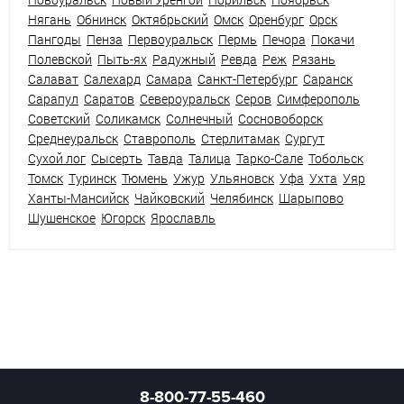
Нягань
Обнинск
Октябрьский
Омск
Оренбург
Орск
Пангоды
Пенза
Первоуральск
Пермь
Печора
Покачи
Полевской
Пыть-ях
Радужный
Ревда
Реж
Рязань
Салават
Салехард
Самара
Санкт-Петербург
Саранск
Сарапул
Саратов
Североуральск
Серов
Симферополь
Советский
Соликамск
Солнечный
Сосновоборск
Среднеуральск
Ставрополь
Стерлитамак
Сургут
Сухой лог
Сысерть
Тавда
Талица
Тарко-Сале
Тобольск
Томск
Туринск
Тюмень
Ужур
Ульяновск
Уфа
Ухта
Уяр
Ханты-Мансийск
Чайковский
Челябинск
Шарыпово
Шушенское
Югорск
Ярославль
8-800-77-55-460