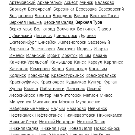
Артемовский
Архангельск
Асбест
Ачинск
Балаково
Барнаул
Белоярский
Березники
Березовка
Березовский
Богданович
Боготол
Бородино
Брянск
Верхний Тагил
Верхняя Пышма
Верхняя Салда
Верхняя Тура
Верхотурье
Волгоград
Волчанск
Воткинск
Глазов
Губкинский
Дегтярск
Дивногорск
Дудинка
Екатеринбург
Енисейск
Железногорск
Заозёрный
Заречный
Зеленогорск
Златоуст
Ивдель
Игарка
Ижевск
Иланский
Ирбит
Иркутск
Ишим
Казань
Каменск-Уральский
Камышлов
Канск
Караул
Карпинск
Качканар
Кемерово
Киров
Кировград
Когалым
Кодинск
Краснодар
Краснотурьинск
Красноуральск
Красноуфимск
Красноярск
Кудымкар
Кунгур
Курган
Кушва
Кызыл
Лабытнанги
Лангепас
Лесной
Лесосибирск
Лянтор
Магнитогорск
Мегион
Миасс
Минусинск
Михайловск
Москва
Муравленко
Набережные Челны
Надым
Назарово
Невьянск
Нефтекамск
Нефтеюганск
Нижневартовск
Нижнекамск
Нижние Серги
Нижний Новгород
Нижний Тагил
Нижняя Салда
Нижняя Тура
Новая Ляля
Новосибирск
Новоуральск
Новый Уренгой
Норильск
Ноябрьск