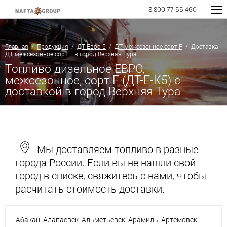
8 800 77 55 460
Главная
/
Продукция
/
ДТ Евро 5
/
ДТ межсезонное сорт F
/ Доставка
ДТ межсезонное сорт F в город Верхняя Тура
Топливо дизельное ЕВРО,
межсезонное, сорт F (ДТ-Е-К5) с
доставкой в город Верхняя Тура
Мы доставляем топливо в разные
города России. Если вы не нашли свой
город в списке, свяжитесь с нами, чтобы
расчитать стоимость доставки.
Абакан
Алапаевск
Альметьевск
Арамиль
Артёмовск