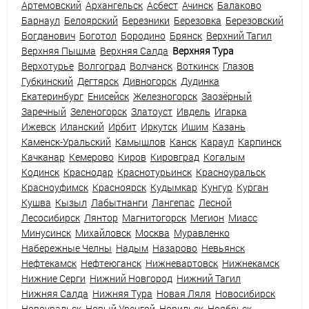
Артемовский
Архангельск
Асбест
Ачинск
Балаково
Барнаул
Белоярский
Березники
Березовка
Березовский
Богданович
Боготол
Бородино
Брянск
Верхний Тагил
Верхняя Пышма
Верхняя Салда
Верхняя Тура
Верхотурье
Волгоград
Волчанск
Воткинск
Глазов
Губкинский
Дегтярск
Дивногорск
Дудинка
Екатеринбург
Енисейск
Железногорск
Заозёрный
Заречный
Зеленогорск
Златоуст
Ивдель
Игарка
Ижевск
Иланский
Ирбит
Иркутск
Ишим
Казань
Каменск-Уральский
Камышлов
Канск
Караул
Карпинск
Качканар
Кемерово
Киров
Кировград
Когалым
Кодинск
Краснодар
Краснотурьинск
Красноуральск
Красноуфимск
Красноярск
Кудымкар
Кунгур
Курган
Кушва
Кызыл
Лабытнанги
Лангепас
Лесной
Лесосибирск
Лянтор
Магнитогорск
Мегион
Миасс
Минусинск
Михайловск
Москва
Муравленко
Набережные Челны
Надым
Назарово
Невьянск
Нефтекамск
Нефтеюганск
Нижневартовск
Нижнекамск
Нижние Серги
Нижний Новгород
Нижний Тагил
Нижняя Салда
Нижняя Тура
Новая Ляля
Новосибирск
Новоуральск
Новый Уренгой
Норильск
Ноябрьск