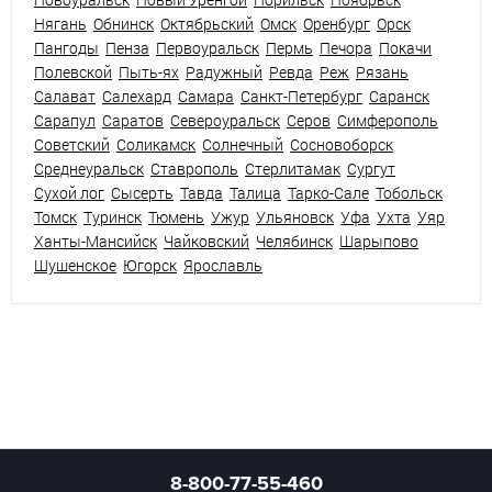
Нягань
Обнинск
Октябрьский
Омск
Оренбург
Орск
Пангоды
Пенза
Первоуральск
Пермь
Печора
Покачи
Полевской
Пыть-ях
Радужный
Ревда
Реж
Рязань
Салават
Салехард
Самара
Санкт-Петербург
Саранск
Сарапул
Саратов
Североуральск
Серов
Симферополь
Советский
Соликамск
Солнечный
Сосновоборск
Среднеуральск
Ставрополь
Стерлитамак
Сургут
Сухой лог
Сысерть
Тавда
Талица
Тарко-Сале
Тобольск
Томск
Туринск
Тюмень
Ужур
Ульяновск
Уфа
Ухта
Уяр
Ханты-Мансийск
Чайковский
Челябинск
Шарыпово
Шушенское
Югорск
Ярославль
8-800-77-55-460