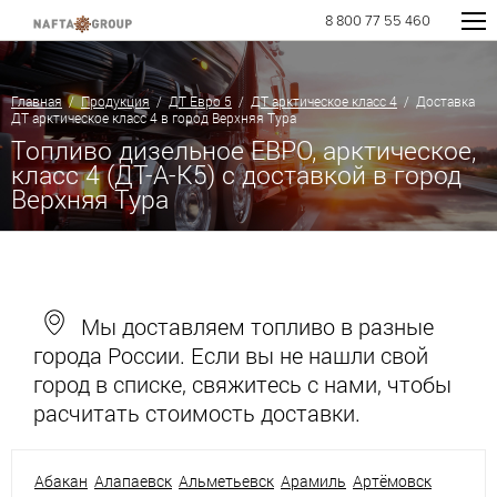
8 800 77 55 460
Главная
/
Продукция
/
ДТ Евро 5
/
ДТ арктическое класс 4
/ Доставка
ДТ арктическое класс 4 в город Верхняя Тура
Топливо дизельное ЕВРО, арктическое,
класс 4 (ДТ-А-К5) с доставкой в город
Верхняя Тура
Мы доставляем топливо в разные
города России. Если вы не нашли свой
город в списке, свяжитесь с нами, чтобы
расчитать стоимость доставки.
Абакан
Алапаевск
Альметьевск
Арамиль
Артёмовск