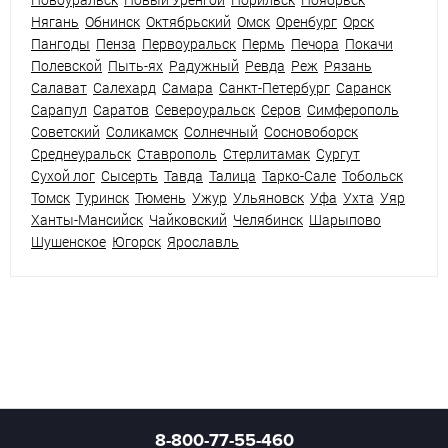
Нягань
Обнинск
Октябрьский
Омск
Оренбург
Орск
Пангоды
Пенза
Первоуральск
Пермь
Печора
Покачи
Полевской
Пыть-ях
Радужный
Ревда
Реж
Рязань
Салават
Салехард
Самара
Санкт-Петербург
Саранск
Сарапул
Саратов
Североуральск
Серов
Симферополь
Советский
Соликамск
Солнечный
Сосновоборск
Среднеуральск
Ставрополь
Стерлитамак
Сургут
Сухой лог
Сысерть
Тавда
Талица
Тарко-Сале
Тобольск
Томск
Туринск
Тюмень
Ужур
Ульяновск
Уфа
Ухта
Уяр
Ханты-Мансийск
Чайковский
Челябинск
Шарыпово
Шушенское
Югорск
Ярославль
8-800-77-55-460