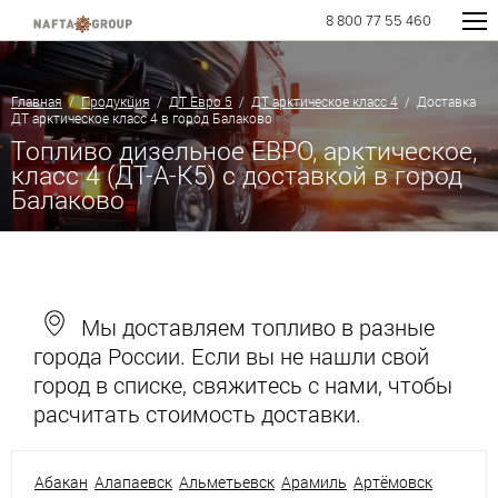
8 800 77 55 460
Главная
/
Продукция
/
ДТ Евро 5
/
ДТ арктическое класс 4
/ Доставка
ДТ арктическое класс 4 в город Балаково
Топливо дизельное ЕВРО, арктическое,
класс 4 (ДТ-А-К5) с доставкой в город
Балаково
Мы доставляем топливо в разные
города России. Если вы не нашли свой
город в списке, свяжитесь с нами, чтобы
расчитать стоимость доставки.
Абакан
Алапаевск
Альметьевск
Арамиль
Артёмовск