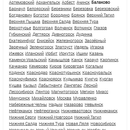
Артемовский
Архангельск
Асбест
Ачинск
Балаково
Барнаул
Белоярский
Березники
Березовка
Березовский
Богданович
Боготол
Бородино
Брянск
Верхний Тагил
Верхняя Пышма
Верхняя Салда
Верхняя Тура
Верхотурье
Волгоград
Волчанск
Воткинск
Глазов
Губкинский
Дегтярск
Дивногорск
Дудинка
Екатеринбург
Енисейск
Железногорск
Заозёрный
Заречный
Зеленогорск
Златоуст
Ивдель
Игарка
Ижевск
Иланский
Ирбит
Иркутск
Ишим
Казань
Каменск-Уральский
Камышлов
Канск
Караул
Карпинск
Качканар
Кемерово
Киров
Кировград
Когалым
Кодинск
Краснодар
Краснотурьинск
Красноуральск
Красноуфимск
Красноярск
Кудымкар
Кунгур
Курган
Кушва
Кызыл
Лабытнанги
Лангепас
Лесной
Лесосибирск
Лянтор
Магнитогорск
Мегион
Миасс
Минусинск
Михайловск
Москва
Муравленко
Набережные Челны
Надым
Назарово
Невьянск
Нефтекамск
Нефтеюганск
Нижневартовск
Нижнекамск
Нижние Серги
Нижний Новгород
Нижний Тагил
Нижняя Салда
Нижняя Тура
Новая Ляля
Новосибирск
Новоуральск
Новый Уренгой
Норильск
Ноябрьск