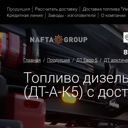
Продукция
Рассчитать доставку
Доставка топлива "Ум
Кредитная линия
Заводы - изготовители
О компании
8
Главная
/
Продукция
/
ДТ Евро 5
/
ДТ арктиче
Топливо дизель
(ДТ-А-К5) с до