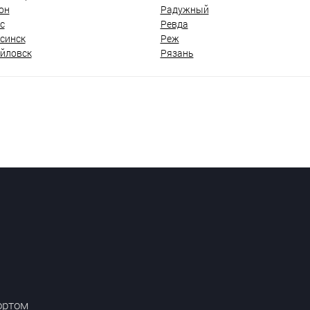
он
Радужный
с
Ревда
синск
Реж
йловск
Рязань
ортом