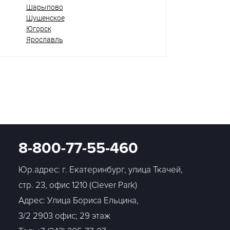
Шарыпово
Шушенское
Югорск
Ярославль
8-800-77-55-460
Юр.адрес: г. Екатеринбург, улица Ткачей,
стр. 23, офис 1210 (Clever Park)
Адрес: Улица Бориса Ельцина,
3/2 2903 офис; 29 этаж