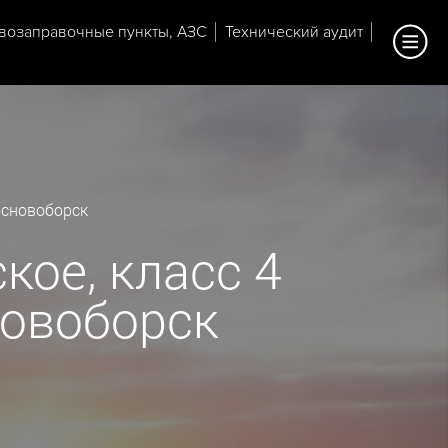
возаправочные пункты, АЗС
Технический аудит
основоборск
кое, класс 4
новоборск