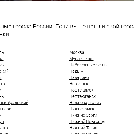
ые города России. Если вы не нашли свой город
вки.
ль
Москва
ка
Муравленко
ск
Набережные Челны
ский
Надым
т
Назарово
тск
Невьянск
м
Нефтекамск
нь
Нефтеюганск
нск-Уральский
Нижневартовск
ышлов
Нижнекамск
к
Нижние Серги
ул
Нижний Новгород
инск
Нижний Тагил
анар
Нижняя Салда