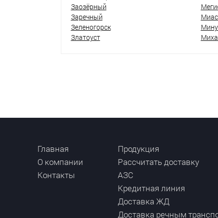
Заозёрный
Меги
Заречный
Миас
Зеленогорск
Мину
Златоуст
Миха
Главная
Продукция
О компании
Рассчитать доставку
Контакты
АЗС
Кредитная линия
Доставка ЖД
Доставка речным трансп