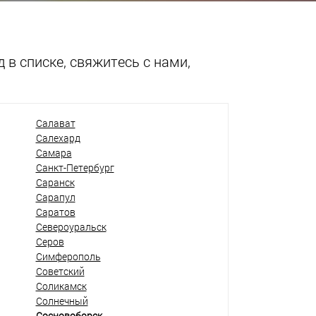
 в списке, свяжитесь с нами,
Салават
Салехард
Самара
Санкт-Петербург
Саранск
Сарапул
Саратов
Североуральск
Серов
Симферополь
Советский
Соликамск
Солнечный
Сосновоборск