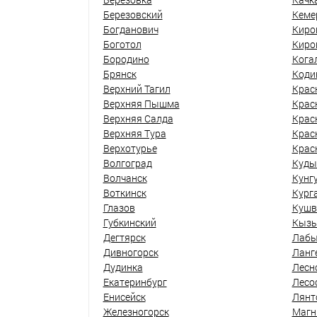
Березовский
Кеме
Богданович
Киро
Боготол
Киро
Бородино
Кога
Брянск
Коди
Верхний Тагил
Крас
Верхняя Пышма
Крас
Верхняя Салда
Крас
Верхняя Тура
Крас
Верхотурье
Крас
Волгоград
Куды
Волчанск
Кунг
Воткинск
Кург
Глазов
Кушв
Губкинский
Кыз
Дегтярск
Лабы
Дивногорск
Ланг
Дудинка
Лесн
Екатеринбург
Лесо
Енисейск
Лянт
Железногорск
Магн