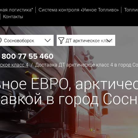
ная логистика"
Система контроля «Умное Топливо»
Топли
Контакты
Сосновоборск
ДТ арктическое класс 4
 800 77 55 460
ское класс 4
/ Доставка ДТ арктическое класс 4 в город С
ное ЕВРО, арктичес
ставкой в город Сос