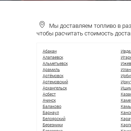
Мы доставляем топливо в разн
чтобы расчитать стоимость доста
Абакан
Ивде
Алапаевск
Игар
Альметьевск
Ижев
Арамиль
Илан
Артёмовск
Ирби
Артемовский
Ирку
Архангельск
Иши
Асбест
Каза
Ачинск
Каме
Балаково
Кам
Барнаул
Канс
Белоярский
Кара
Березники
Карп
Березовка
Качк