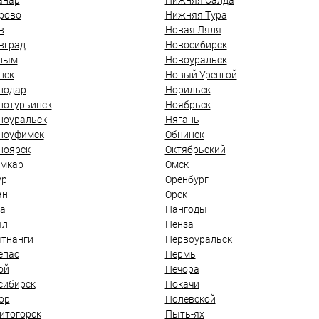
рово
Нижняя Тура
в
Новая Ляля
вград
Новосибирск
лым
Новоуральск
нск
Новый Уренгой
нодар
Норильск
нотурьинск
Ноябрьск
ноуральск
Нягань
ноуфимск
Обнинск
ноярск
Октябрьский
мкар
Омск
ур
Оренбург
ан
Орск
а
Пангоды
ыл
Пенза
тнанги
Первоуральск
епас
Пермь
ой
Печора
сибирск
Покачи
ор
Полевской
итогорск
Пыть-ях