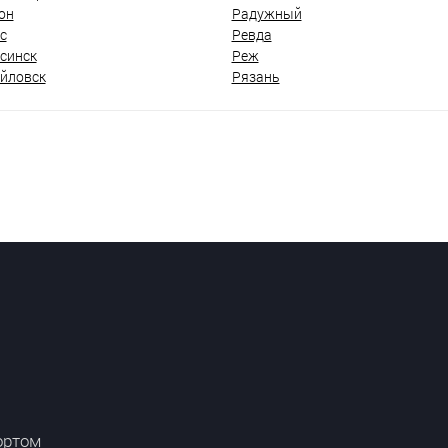
он
Радужный
с
Ревда
синск
Реж
йловск
Рязань
ортом