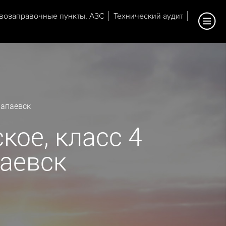
возаправочные пункты, АЗС
Технический аудит
лапаевск
кое, класс 4
паевск