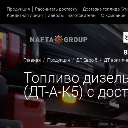
Продукция
Рассчитать доставку
Доставка топлива "Ум
Кредитная линия
Заводы - изготовители
О компании
8
Главная
/
Продукция
/
ДТ Евро 5
/
ДТ арктиче
Топливо дизель
(ДТ-А-К5) с дос