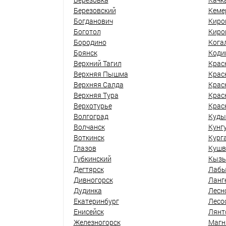
Березовский
Кеме
Богданович
Киро
Боготол
Киро
Бородино
Кога
Брянск
Коди
Верхний Тагил
Крас
Верхняя Пышма
Крас
Верхняя Салда
Крас
Верхняя Тура
Крас
Верхотурье
Крас
Волгоград
Куды
Волчанск
Кунг
Воткинск
Кург
Глазов
Кушв
Губкинский
Кыз
Дегтярск
Лабы
Дивногорск
Ланг
Дудинка
Лесн
Екатеринбург
Лесо
Енисейск
Лянт
Железногорск
Магн