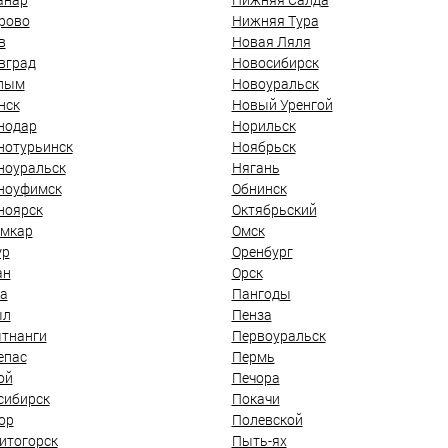
рово
Нижняя Тура
в
Новая Ляля
вград
Новосибирск
лым
Новоуральск
нск
Новый Уренгой
нодар
Норильск
нотурьинск
Ноябрьск
ноуральск
Нягань
ноуфимск
Обнинск
ноярск
Октябрьский
мкар
Омск
ур
Оренбург
ан
Орск
а
Пангоды
ыл
Пенза
тнанги
Первоуральск
епас
Пермь
ой
Печора
сибирск
Покачи
ор
Полевской
итогорск
Пыть-ях