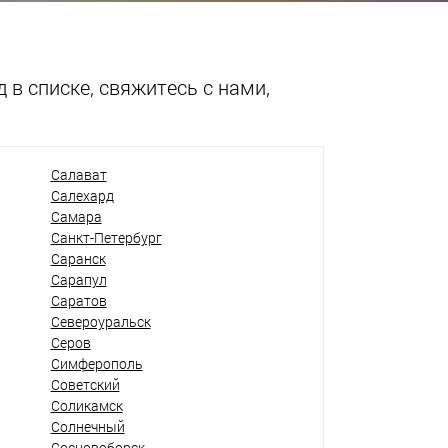
 в списке, свяжитесь с нами,
Салават
Салехард
Самара
Санкт-Петербург
Саранск
Сарапул
Саратов
Североуральск
Серов
Симферополь
Советский
Соликамск
Солнечный
Сосновоборск