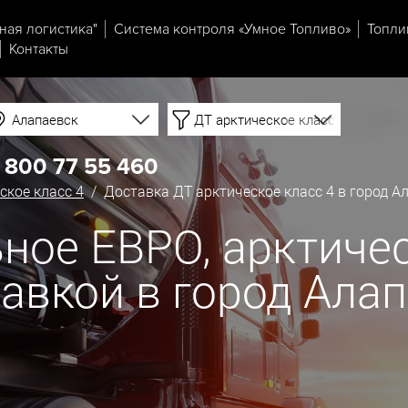
ная логистика"
Система контроля «Умное Топливо»
Топли
Контакты
Алапаевск
ДТ арктическое класс 4
 800 77 55 460
ское класс 4
/ Доставка ДТ арктическое класс 4 в город А
ное ЕВРО, арктичес
тавкой в город Ала