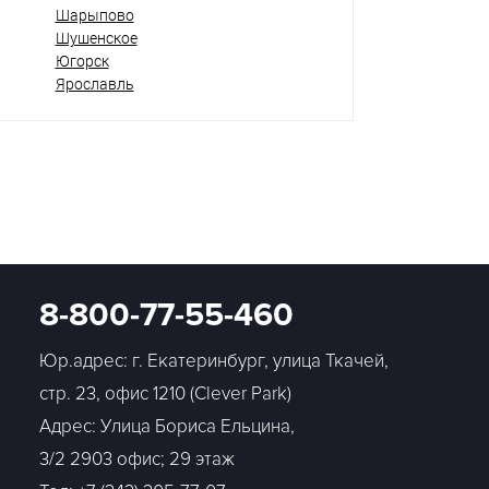
Шарыпово
Шушенское
Югорск
Ярославль
8-800-77-55-460
Юр.адрес: г. Екатеринбург, улица Ткачей,
стр. 23, офис 1210 (Clever Park)
Адрес: Улица Бориса Ельцина,
3/2 2903 офис; 29 этаж