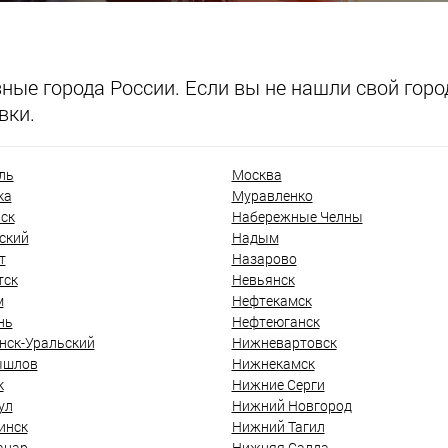
ые города России. Если вы не нашли свой город
вки.
ль
Москва
ка
Муравленко
ск
Набережные Челны
ский
Надым
т
Назарово
тск
Невьянск
м
Нефтекамск
нь
Нефтеюганск
нск-Уральский
Нижневартовск
ышлов
Нижнекамск
к
Нижние Серги
ул
Нижний Новгород
инск
Нижний Тагил
анар
Нижняя Салда