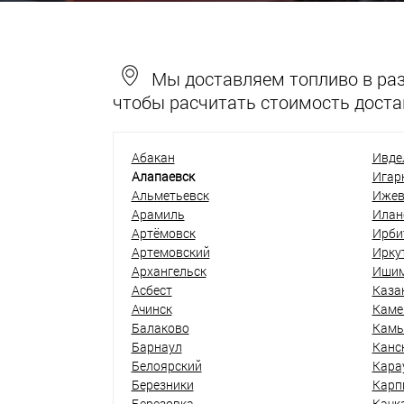
Мы доставляем топливо в разн
чтобы расчитать стоимость доста
Абакан
Ивде
Алапаевск
Игар
Альметьевск
Ижев
Арамиль
Илан
Артёмовск
Ирби
Артемовский
Ирку
Архангельск
Иши
Асбест
Каза
Ачинск
Каме
Балаково
Кам
Барнаул
Канс
Белоярский
Кара
Березники
Карп
Березовка
Качк