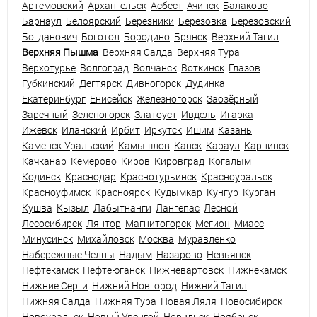
Артемовский
Архангельск
Асбест
Ачинск
Балаково
Барнаул
Белоярский
Березники
Березовка
Березовский
Богданович
Боготол
Бородино
Брянск
Верхний Тагил
Верхняя Пышма
Верхняя Салда
Верхняя Тура
Верхотурье
Волгоград
Волчанск
Воткинск
Глазов
Губкинский
Дегтярск
Дивногорск
Дудинка
Екатеринбург
Енисейск
Железногорск
Заозёрный
Заречный
Зеленогорск
Златоуст
Ивдель
Игарка
Ижевск
Иланский
Ирбит
Иркутск
Ишим
Казань
Каменск-Уральский
Камышлов
Канск
Караул
Карпинск
Качканар
Кемерово
Киров
Кировград
Когалым
Кодинск
Краснодар
Краснотурьинск
Красноуральск
Красноуфимск
Красноярск
Кудымкар
Кунгур
Курган
Кушва
Кызыл
Лабытнанги
Лангепас
Лесной
Лесосибирск
Лянтор
Магнитогорск
Мегион
Миасс
Минусинск
Михайловск
Москва
Муравленко
Набережные Челны
Надым
Назарово
Невьянск
Нефтекамск
Нефтеюганск
Нижневартовск
Нижнекамск
Нижние Серги
Нижний Новгород
Нижний Тагил
Нижняя Салда
Нижняя Тура
Новая Ляля
Новосибирск
Новоуральск
Новый Уренгой
Норильск
Ноябрьск