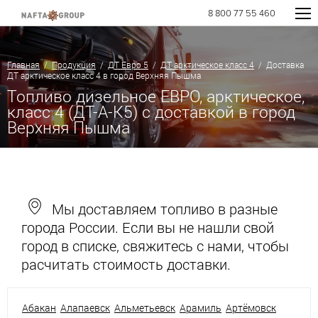
8 800 77 55 460
Главная
/
Продукция
/
ДТ Евро 5
/
ДТ арктическое класс 4
/ Доставка
ДТ арктическое класс 4 в город Верхняя Пышма
Топливо дизельное ЕВРО, арктическое,
класс 4 (ДТ-А-К5) с доставкой в город
Верхняя Пышма
Мы доставляем топливо в разные
города России. Если вы не нашли свой
город в списке, свяжитесь с нами, чтобы
расчитать стоимость доставки.
Абакан
Алапаевск
Альметьевск
Арамиль
Артёмовск