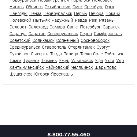
Нягань
Обнинск
Октябрьский
Омск
Оренбург
Орск
Пангоды
Пенза
Первоуральск
Пермь
Печора
Покачи
Полевской
Пыть-ях
Радужный
Ревда
Реж
Рязань
Салават
Салехард
Самара
Санкт-Петербург
Саранск
Сарапул
Саратов
Североуральск
Серов
Симферополь
Советский
Соликамск
Солнечный
Сосновоборск
Среднеуральск
Ставрополь
Стерлитамак
Сургут
Сухой лог
Сысерть
Тавда
Талица
Тарко-Сале
Тобольск
Томск
Туринск
Тюмень
Ужур
Ульяновск
Уфа
Ухта
Уяр
Ханты-Мансийск
Чайковский
Челябинск
Шарыпово
Шушенское
Югорск
Ярославль
8-800-77-55-460