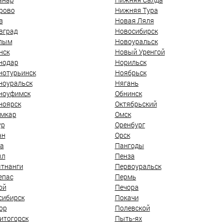
рово
Нижняя Тура
в
Новая Ляля
вград
Новосибирск
лым
Новоуральск
нск
Новый Уренгой
нодар
Норильск
нотурьинск
Ноябрьск
ноуральск
Нягань
ноуфимск
Обнинск
ноярск
Октябрьский
мкар
Омск
ур
Оренбург
ан
Орск
а
Пангоды
ыл
Пенза
тнанги
Первоуральск
епас
Пермь
ой
Печора
сибирск
Покачи
ор
Полевской
итогорск
Пыть-ях