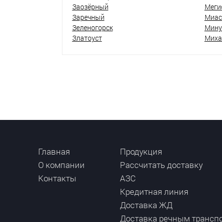
Заозёрный
Меги
Заречный
Миас
Зеленогорск
Мину
Златоуст
Миха
Главная
Продукция
О компании
Рассчитать доставку
Контакты
АЗС
Кредитная линия
Доставка ЖД
Доставка речным трансп