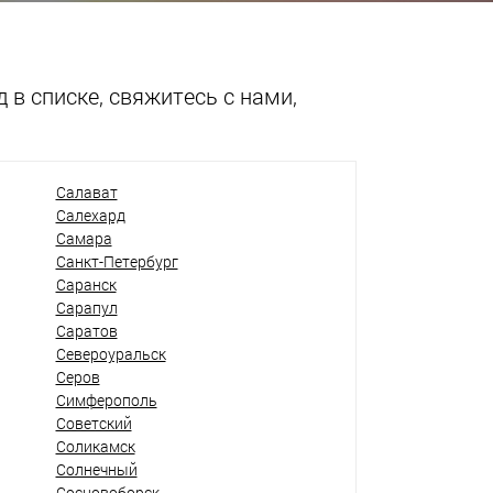
 в списке, свяжитесь с нами,
Салават
Салехард
Самара
Санкт-Петербург
Саранск
Сарапул
Саратов
Североуральск
Серов
Симферополь
Советский
Соликамск
Солнечный
Сосновоборск