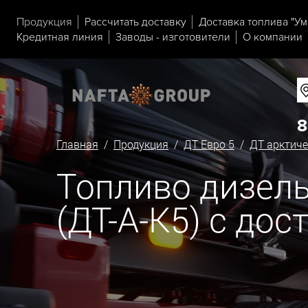
Продукция
Рассчитать доставку
Доставка топлива "Ум
Кредитная линия
Заводы - изготовители
О компании
8
Главная
/
Продукция
/
ДТ Евро 5
/
ДТ арктиче
Топливо дизель
(ДТ-А-К5) с дос