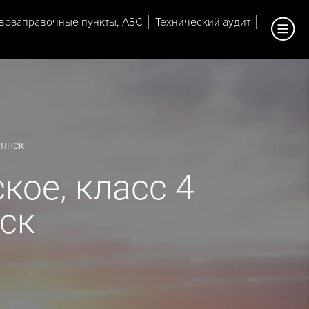
возаправочные пункты, АЗС
Технический аудит
рянск
кое, класс 4
нск