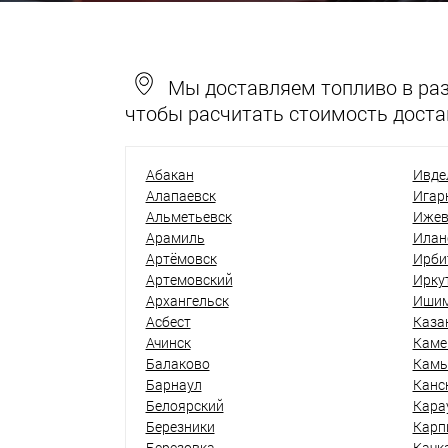
Мы доставляем топливо в разн
чтобы расчитать стоимость доста
Абакан
Ивде
Алапаевск
Игар
Альметьевск
Ижев
Арамиль
Илан
Артёмовск
Ирби
Артемовский
Ирку
Архангельск
Иши
Асбест
Каза
Ачинск
Каме
Балаково
Кам
Барнаул
Канс
Белоярский
Кара
Березники
Карп
Березовка
Качк