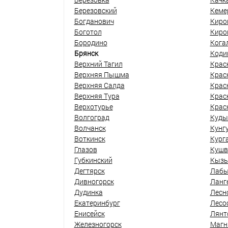
Березовский
Кеме
Богданович
Киро
Боготол
Киро
Бородино
Кога
Брянск
Коди
Верхний Тагил
Крас
Верхняя Пышма
Крас
Верхняя Салда
Крас
Верхняя Тура
Крас
Верхотурье
Крас
Волгоград
Куды
Волчанск
Кунг
Воткинск
Кург
Глазов
Кушв
Губкинский
Кыз
Дегтярск
Лабы
Дивногорск
Ланг
Дудинка
Лесн
Екатеринбург
Лесо
Енисейск
Лянт
Железногорск
Магн