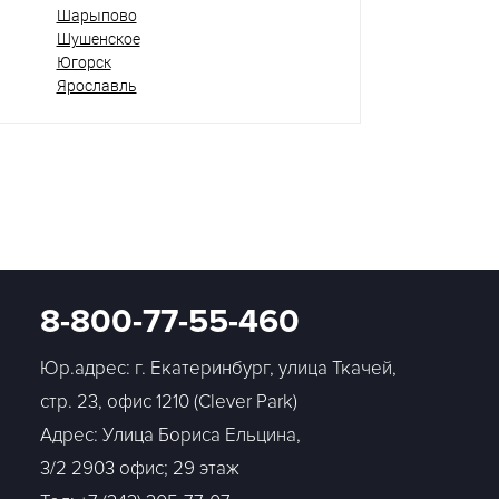
Шарыпово
Шушенское
Югорск
Ярославль
8-800-77-55-460
Юр.адрес: г. Екатеринбург, улица Ткачей,
стр. 23, офис 1210 (Clever Park)
Адрес: Улица Бориса Ельцина,
3/2 2903 офис; 29 этаж