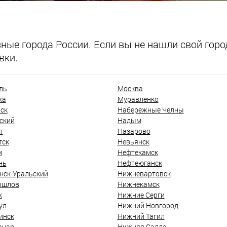
ые города России. Если вы не нашли свой город
вки.
ль
Москва
ка
Муравленко
ск
Набережные Челны
ский
Надым
т
Назарово
тск
Невьянск
м
Нефтекамск
нь
Нефтеюганск
нск-Уральский
Нижневартовск
ышлов
Нижнекамск
к
Нижние Серги
ул
Нижний Новгород
инск
Нижний Тагил
анар
Нижняя Салда