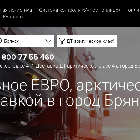
ная логистика"
Система контроля «Умное Топливо»
Топли
Контакты
Брянск
ДТ арктическое класс 4
 800 77 55 460
ское класс 4
/ Доставка ДТ арктическое класс 4 в город Б
ное ЕВРО, арктичес
тавкой в город Бря