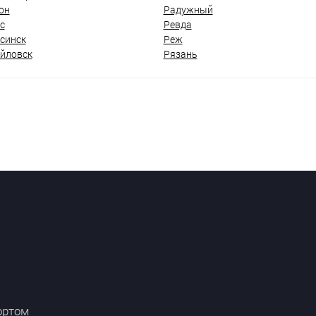
он
Радужный
с
Ревда
синск
Реж
йловск
Рязань
ортом