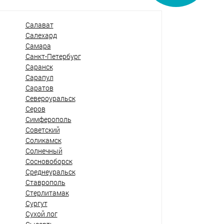
Салават
Салехард
Самара
Санкт-Петербург
Саранск
Сарапул
Саратов
Североуральск
Серов
Симферополь
Советский
Соликамск
Солнечный
Сосновоборск
Среднеуральск
Ставрополь
Стерлитамак
Сургут
Сухой лог