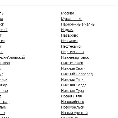
ль
Москва
ка
Муравленко
ск
Набережные Челны
ский
Надым
т
Назарово
тск
Невьянск
м
Нефтекамск
нь
Нефтеюганск
нск-Уральский
Нижневартовск
ышлов
Нижнекамск
к
Нижние Серги
ул
Нижний Новгород
инск
Нижний Тагил
анар
Нижняя Салда
рово
Нижняя Тура
в
Новая Ляля
вград
Новосибирск
лым
Новоуральск
нск
Новый Уренгой