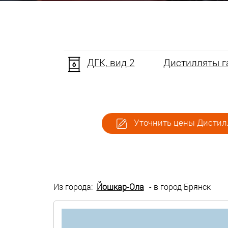
ДГК, вид 2
Дистилляты га
Уточнить цены Дистилл
Из города:
Йошкар-Ола
- в город Брянск