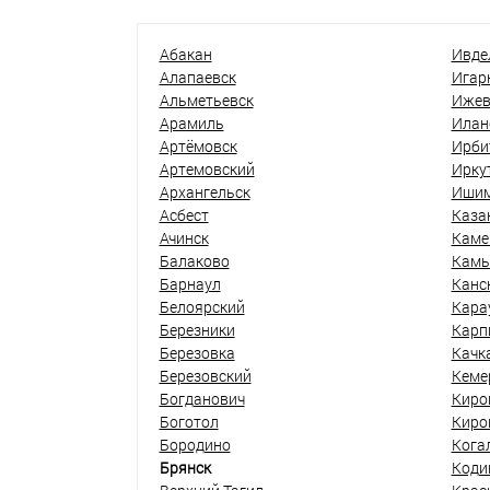
Абакан
Ивде
Алапаевск
Игар
Альметьевск
Ижев
Арамиль
Илан
Артёмовск
Ирби
Артемовский
Ирку
Архангельск
Иши
Асбест
Каза
Ачинск
Каме
Балаково
Кам
Барнаул
Канс
Белоярский
Кара
Березники
Карп
Березовка
Качк
Березовский
Кеме
Богданович
Киро
Боготол
Киро
Бородино
Кога
Брянск
Коди