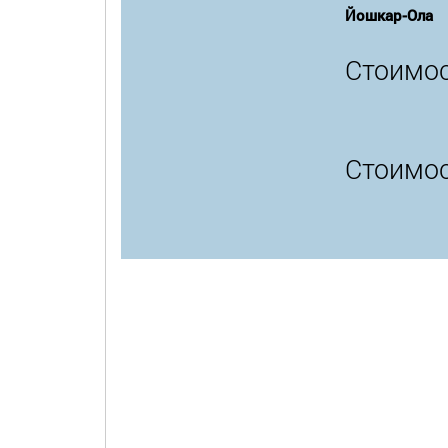
Йошкар-Ола
Стоимос
Стоимос