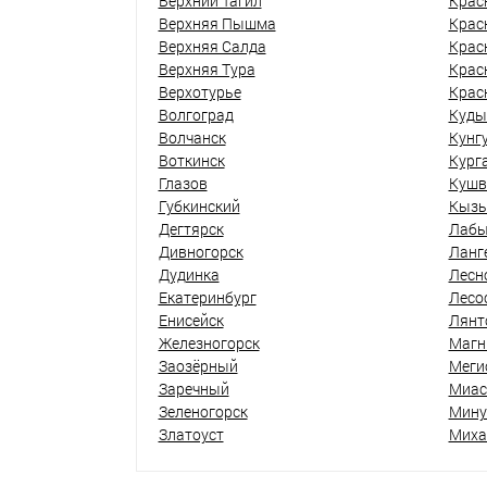
Верхний Тагил
Крас
Верхняя Пышма
Крас
Верхняя Салда
Крас
Верхняя Тура
Крас
Верхотурье
Крас
Волгоград
Куды
Волчанск
Кунг
Воткинск
Кург
Глазов
Кушв
Губкинский
Кыз
Дегтярск
Лабы
Дивногорск
Ланг
Дудинка
Лесн
Екатеринбург
Лесо
Енисейск
Лянт
Железногорск
Магн
Заозёрный
Меги
Заречный
Миас
Зеленогорск
Мину
Златоуст
Миха