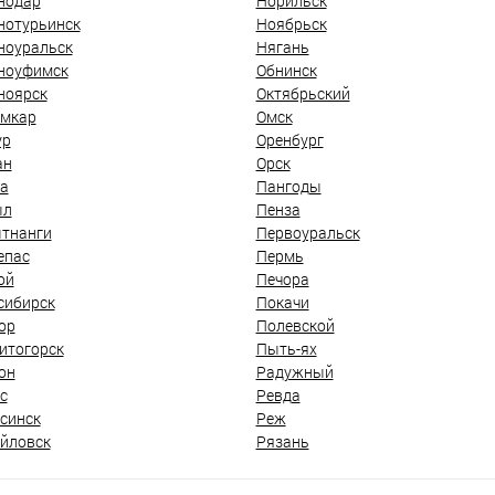
нодар
Норильск
нотурьинск
Ноябрьск
ноуральск
Нягань
ноуфимск
Обнинск
ноярск
Октябрьский
мкар
Омск
ур
Оренбург
ан
Орск
а
Пангоды
ыл
Пенза
тнанги
Первоуральск
епас
Пермь
ой
Печора
сибирск
Покачи
ор
Полевской
итогорск
Пыть-ях
он
Радужный
с
Ревда
синск
Реж
йловск
Рязань