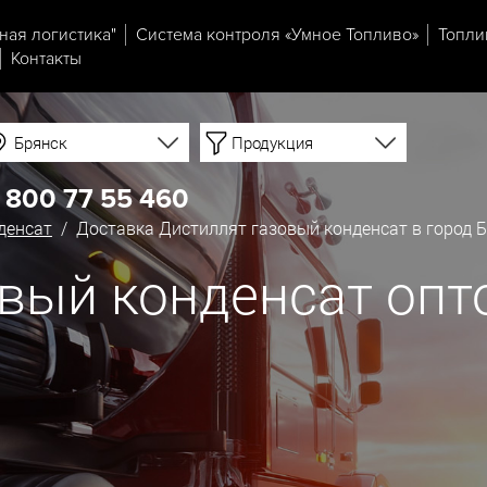
ная логистика"
Система контроля «Умное Топливо»
Топли
Контакты
Брянск
Продукция
 800 77 55 460
денсат
/ Доставка Дистиллят газовый конденсат в город 
вый конденсат опт