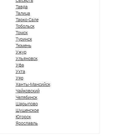
Сысерть
Тавда
Талица
Тарко-Сале
Тобольск
Томск
Туринск
Тюмень
Ужур
Ульяновск
Уфа
Ухта
Уяр
Ханты-Мансийск
Чайковский
Челябинск
Шарыпово
Шушенское
Югорск
Ярославль