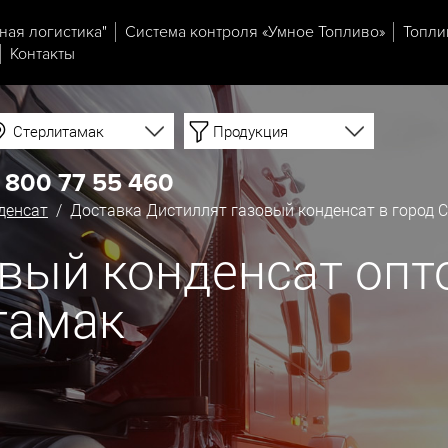
ная логистика"
Система контроля «Умное Топливо»
Топли
Контакты
Стерлитамак
Продукция
 800 77 55 460
денсат
/ Доставка Дистиллят газовый конденсат в город 
вый конденсат опт
тамак