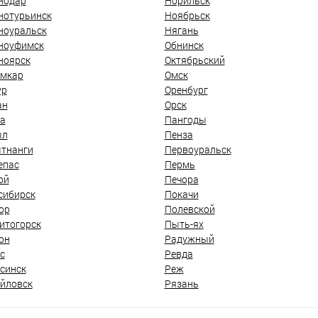
нодар
Норильск
нотурьинск
Ноябрьск
ноуральск
Нягань
ноуфимск
Обнинск
ноярск
Октябрьский
мкар
Омск
ур
Оренбург
ан
Орск
а
Пангоды
ыл
Пенза
тнанги
Первоуральск
епас
Пермь
ой
Печора
сибирск
Покачи
ор
Полевской
итогорск
Пыть-ях
он
Радужный
с
Ревда
синск
Реж
йловск
Рязань