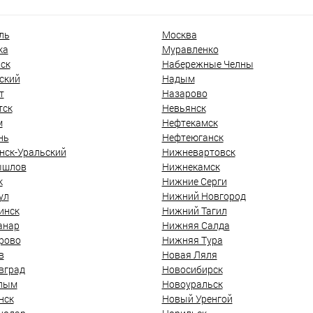
ль
Москва
ка
Муравленко
ск
Набережные Челны
ский
Надым
т
Назарово
тск
Невьянск
м
Нефтекамск
нь
Нефтеюганск
нск-Уральский
Нижневартовск
ышлов
Нижнекамск
к
Нижние Серги
ул
Нижний Новгород
инск
Нижний Тагил
анар
Нижняя Салда
рово
Нижняя Тура
в
Новая Ляля
вград
Новосибирск
лым
Новоуральск
нск
Новый Уренгой