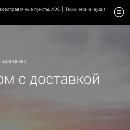
возаправочные пункты, АЗС
Технический аудит
Стерлитамак
ом с доставкой