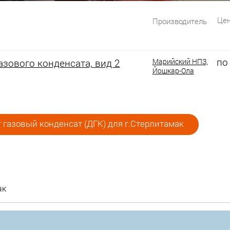
Цен
Производитель
по
зового конденсата, вид 2
Марийский НПЗ,
Йошкар-Ола
газовый конденсат (ДГК) для г.Стерлитамак
ак