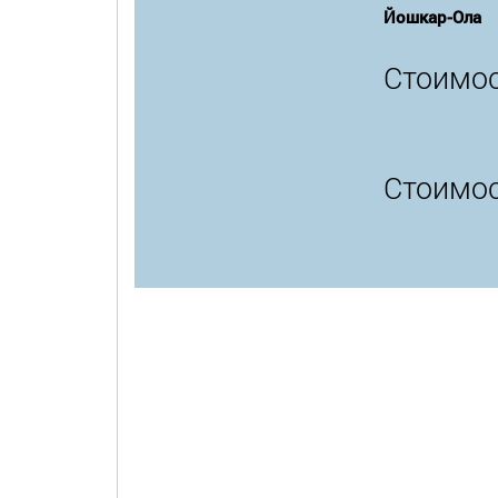
Йошкар-Ола
Стоимос
Стоимос