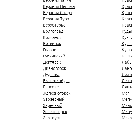
Верхний Тагил
Крас
Верхняя Пышма
Крас
Верхняя Салда
Крас
Верхняя Тура
Крас
Верхотурье
Крас
Волгоград
Куды
Волчанск
Кунг
Воткинск
Кург
Глазов
Кушв
Губкинский
Кыз
Дегтярск
Лабы
Дивногорск
Ланг
Дудинка
Лесн
Екатеринбург
Лесо
Енисейск
Лянт
Железногорск
Магн
Заозёрный
Меги
Заречный
Миас
Зеленогорск
Мину
Златоуст
Миха