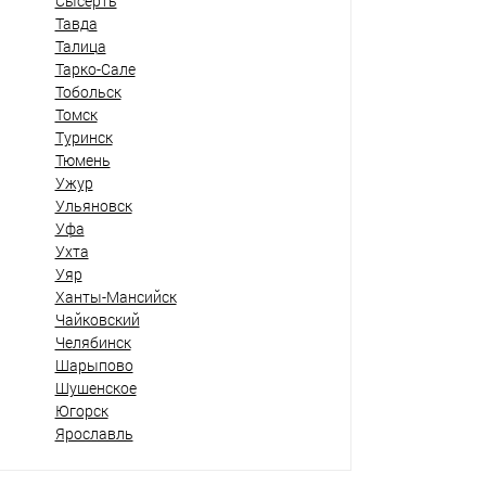
Сысерть
Тавда
Талица
Тарко-Сале
Тобольск
Томск
Туринск
Тюмень
Ужур
Ульяновск
Уфа
Ухта
Уяр
Ханты-Мансийск
Чайковский
Челябинск
Шарыпово
Шушенское
Югорск
Ярославль