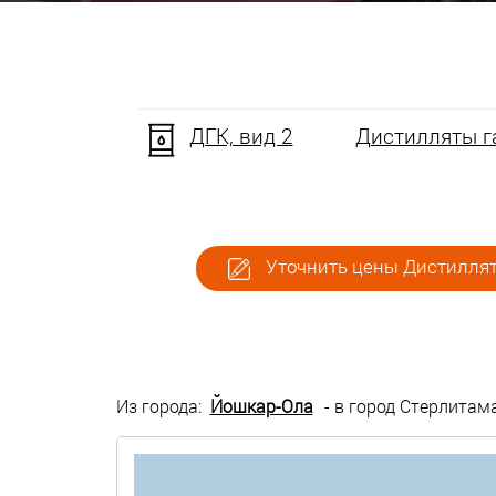
ДГК, вид 2
Дистилляты га
Уточнить цены Дистиллят 
Из города:
Йошкар-Ола
- в город Стерлитам