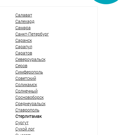
Салават
Салехард
Самара
Санкт-Петербург
Саранск
Сарапул
Саратов
Североуральск
Серов
Симферополь
Советский
Соликамск
Солнечный
Сосновоборск
Среднеуральск
Ставрополь
Стерлитамак
Сургут
Сухой лог