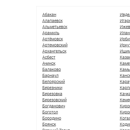
Абакан
Ивде
Алапаевск
Игар
Альметьевск
Ижев
Арамиль
Илан
Артёмовск
Ирби
Артемовский
Ирку
Архангельск
Иши
Асбест
Каза
Ачинск
Каме
Балаково
Кам
Барнаул
Канс
Белоярский
Кара
Березники
Карп
Березовка
Качк
Березовский
Кеме
Богданович
Киро
Боготол
Киро
Бородино
Кога
Брянск
Коди