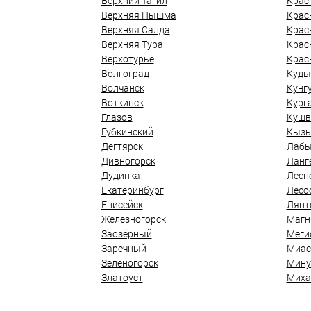
Верхний Тагил
Крас
Верхняя Пышма
Крас
Верхняя Салда
Крас
Верхняя Тура
Крас
Верхотурье
Крас
Волгоград
Куды
Волчанск
Кунг
Воткинск
Кург
Глазов
Кушв
Губкинский
Кыз
Дегтярск
Лабы
Дивногорск
Ланг
Дудинка
Лесн
Екатеринбург
Лесо
Енисейск
Лянт
Железногорск
Магн
Заозёрный
Меги
Заречный
Миас
Зеленогорск
Мину
Златоуст
Миха