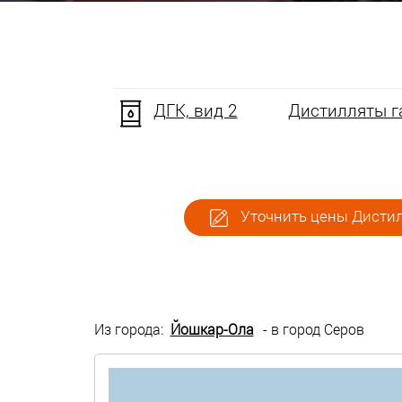
ДГК, вид 2
Дистилляты га
Уточнить цены Дистилл
Из города:
Йошкар-Ола
- в город Серов