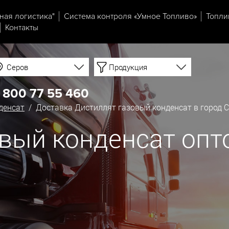
ная логистика"
Система контроля «Умное Топливо»
Топли
Контакты
Серов
Продукция
 800 77 55 460
денсат
/ Доставка Дистиллят газовый конденсат в город 
вый конденсат опт