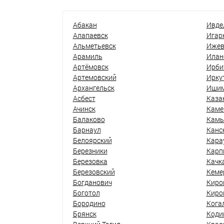
Абакан
Ивде
Алапаевск
Игар
Альметьевск
Ижев
Арамиль
Илан
Артёмовск
Ирби
Артемовский
Ирку
Архангельск
Иши
Асбест
Каза
Ачинск
Каме
Балаково
Кам
Барнаул
Канс
Белоярский
Кара
Березники
Карп
Березовка
Качк
Березовский
Кеме
Богданович
Киро
Боготол
Киро
Бородино
Кога
Брянск
Коди