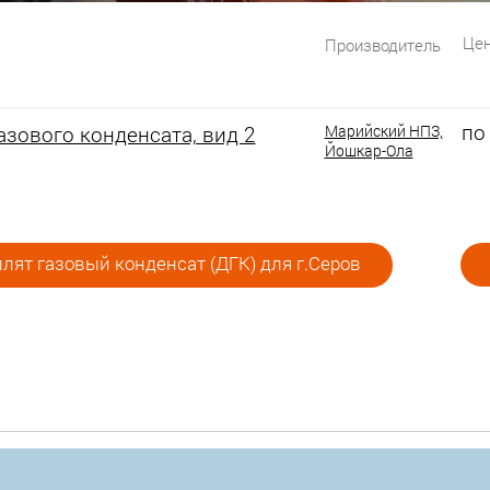
Цен
Производитель
по
зового конденсата, вид 2
Марийский НПЗ,
Йошкар-Ола
ят газовый конденсат (ДГК) для г.Серов