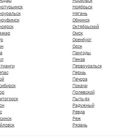
нодар
Норильск
нотурьинск
Ноябрьск
ноуральск
Нягань
ноуфимск
Обнинск
ноярск
Октябрьский
мкар
Омск
ур
Оренбург
ан
Орск
а
Пангоды
ыл
Пенза
тнанги
Первоуральск
епас
Пермь
ой
Печора
сибирск
Покачи
ор
Полевской
итогорск
Пыть-ях
он
Радужный
с
Ревда
синск
Реж
йловск
Рязань