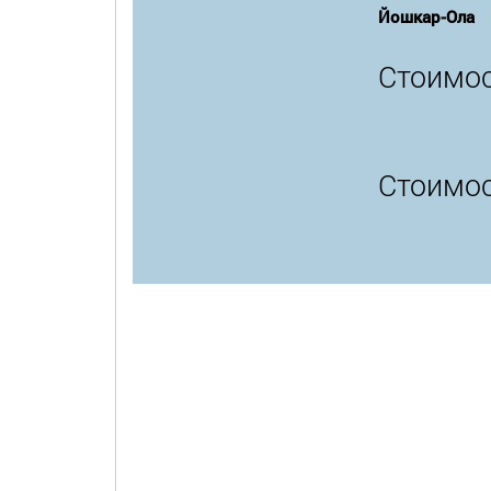
Йошкар-Ола
Стоимос
Стоимос