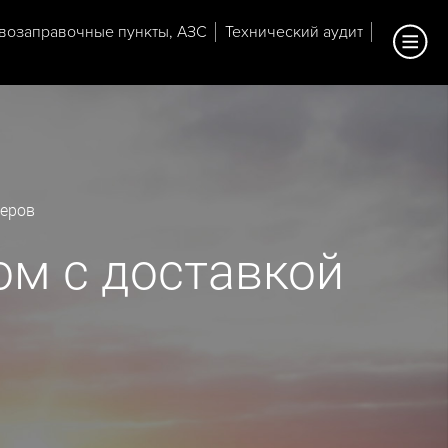
возаправочные пункты, АЗС
Технический аудит
Серов
ом с доставкой