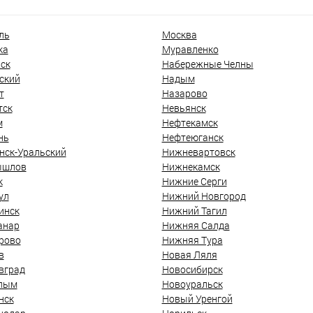
ль
Москва
ка
Муравленко
ск
Набережные Челны
ский
Надым
т
Назарово
тск
Невьянск
м
Нефтекамск
нь
Нефтеюганск
нск-Уральский
Нижневартовск
ышлов
Нижнекамск
к
Нижние Серги
ул
Нижний Новгород
инск
Нижний Тагил
анар
Нижняя Салда
рово
Нижняя Тура
в
Новая Ляля
вград
Новосибирск
лым
Новоуральск
нск
Новый Уренгой