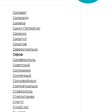
Салават
Салехард
Самара
Санкт-Петербург
Саранск
Сарапул
Саратов
Североуральск
Серов
Симферополь
Советский
Соликамск
Солнечный
Сосновоборск
Среднеуральск
Ставрополь
Стерлитамак
Сургут
Сухой лог