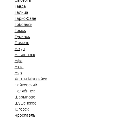
Сысерть
Тавда
Талица
Тарко-Сале
Тобольск
Томск
Туринск
Тюмень
Ужур
Ульяновск
Уфа
Ухта
Уяр
Ханты-Мансийск
Чайковский
Челябинск
Шарыпово
Шушенское
Югорск
Ярославль