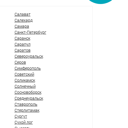
Салават
Салехард
Самара
Санкт-Петербург
Саранск
Сарапул
Саратов
Североуральск
Серов
Симферополь
Советский
Соликамск
Солнечный
Сосновоборск
Среднеуральск
Ставрополь
Стерлитамак
Сургут
Сухой лог