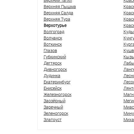
Верхний Тагил
Крас
Верхняя Пышма
Крас
Верхняя Салда
Крас
Верхняя Тура
Крас
Верхотурье
Крас
Волгоград
Куды
Волчанск
Кунг
Воткинск
Кург
Глазов
Кушв
Губкинский
Кыз
Дегтярск
Лабы
Дивногорск
Ланг
Дудинка
Лесн
Екатеринбург
Лесо
Енисейск
Лянт
Железногорск
Магн
Заозёрный
Меги
Заречный
Миас
Зеленогорск
Мину
Златоуст
Миха