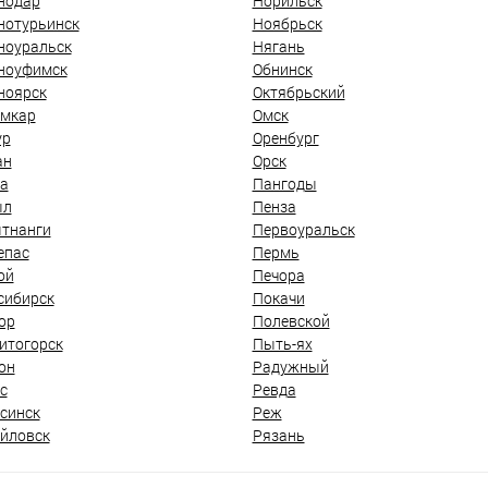
нодар
Норильск
нотурьинск
Ноябрьск
ноуральск
Нягань
ноуфимск
Обнинск
ноярск
Октябрьский
мкар
Омск
ур
Оренбург
ан
Орск
а
Пангоды
ыл
Пенза
тнанги
Первоуральск
епас
Пермь
ой
Печора
сибирск
Покачи
ор
Полевской
итогорск
Пыть-ях
он
Радужный
с
Ревда
синск
Реж
йловск
Рязань