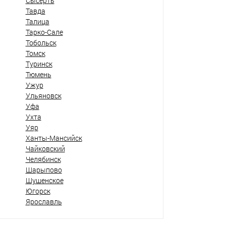
Сысерть
Тавда
Талица
Тарко-Сале
Тобольск
Томск
Туринск
Тюмень
Ужур
Ульяновск
Уфа
Ухта
Уяр
Ханты-Мансийск
Чайковский
Челябинск
Шарыпово
Шушенское
Югорск
Ярославль