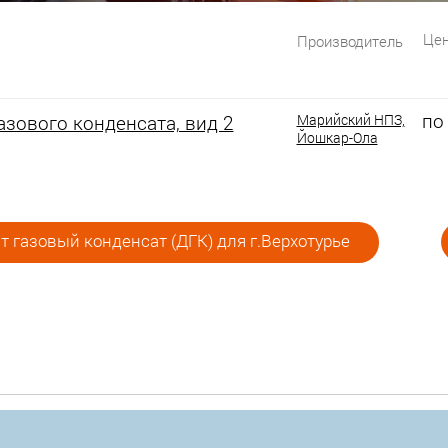
Цен
Производитель
по
зового конденсата, вид 2
Марийский НПЗ,
Йошкар-Ола
 газовый конденсат (ДГК) для г.Верхотурье