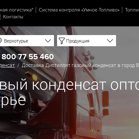
ная логистика"
Система контроля «Умное Топливо»
Топли
Контакты
Верхотурье
Продукция
 800 77 55 460
денсат
/ Доставка Дистиллят газовый конденсат в город 
вый конденсат опт
урье