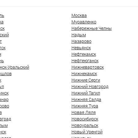
ль
Москва
ка
Муравленко
ск
Набережные Челны
ский
Надым
т
Назарово
тск
Невьянск
м
Нефтекамск
нь
Нефтеюганск
нск-Уральский
Нижневартовск
ышлов
Нижнекамск
к
Нижние Серги
ул
Нижний Новгород
инск
Нижний Тагил
анар
Нижняя Салда
рово
Нижняя Тура
в
Новая Ляля
вград
Новосибирск
лым
Новоуральск
нск
Новый Уренгой