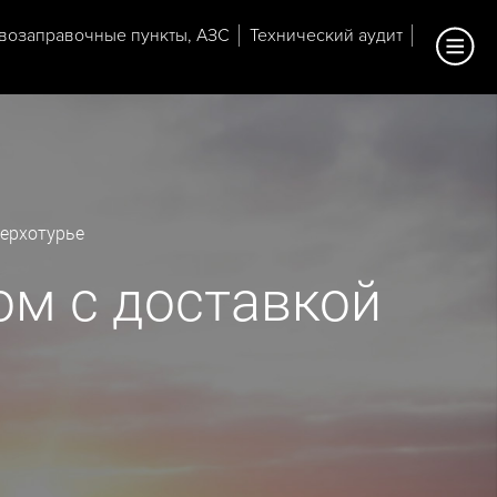
возаправочные пункты, АЗС
Технический аудит
Верхотурье
ом с доставкой