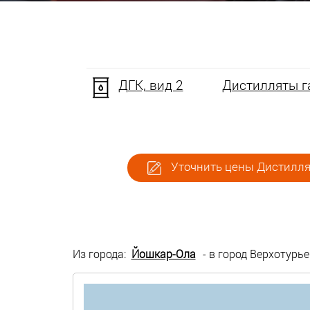
ДГК, вид 2
Дистилляты га
Уточнить цены Дистиллят
Из города:
Йошкар-Ола
- в город Верхотурье