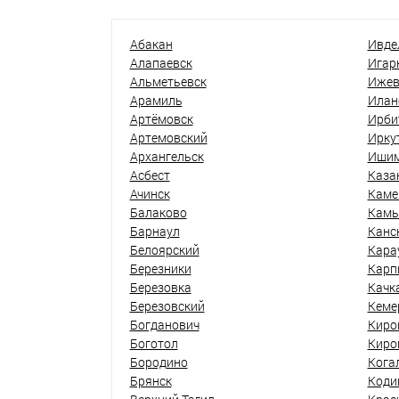
Абакан
Ивде
Алапаевск
Игар
Альметьевск
Ижев
Арамиль
Илан
Артёмовск
Ирби
Артемовский
Ирку
Архангельск
Иши
Асбест
Каза
Ачинск
Каме
Балаково
Кам
Барнаул
Канс
Белоярский
Кара
Березники
Карп
Березовка
Качк
Березовский
Кеме
Богданович
Киро
Боготол
Киро
Бородино
Кога
Брянск
Коди