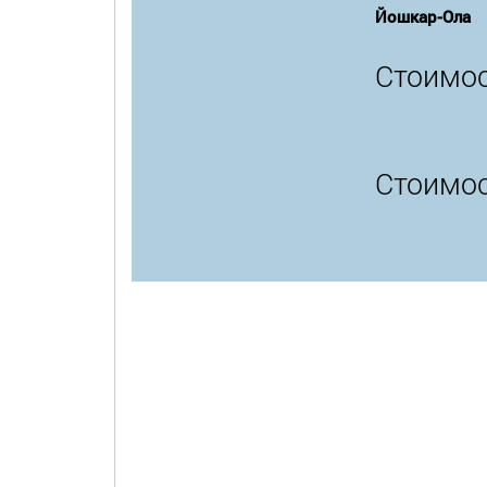
Йошкар-Ола
Стоимос
Стоимос