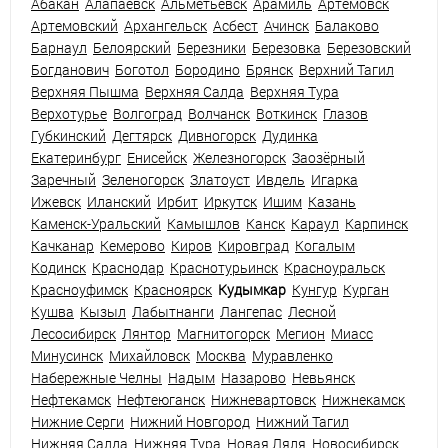
Абакан
Алапаевск
Альметьевск
Арамиль
Артёмовск
Артемовский
Архангельск
Асбест
Ачинск
Балаково
Барнаул
Белоярский
Березники
Березовка
Березовский
Богданович
Боготол
Бородино
Брянск
Верхний Тагил
Верхняя Пышма
Верхняя Салда
Верхняя Тура
Верхотурье
Волгоград
Волчанск
Воткинск
Глазов
Губкинский
Дегтярск
Дивногорск
Дудинка
Екатеринбург
Енисейск
Железногорск
Заозёрный
Заречный
Зеленогорск
Златоуст
Ивдель
Игарка
Ижевск
Иланский
Ирбит
Иркутск
Ишим
Казань
Каменск-Уральский
Камышлов
Канск
Караул
Карпинск
Качканар
Кемерово
Киров
Кировград
Когалым
Кодинск
Краснодар
Краснотурьинск
Красноуральск
Красноуфимск
Красноярск
Кудымкар
Кунгур
Курган
Кушва
Кызыл
Лабытнанги
Лангепас
Лесной
Лесосибирск
Лянтор
Магнитогорск
Мегион
Миасс
Минусинск
Михайловск
Москва
Муравленко
Набережные Челны
Надым
Назарово
Невьянск
Нефтекамск
Нефтеюганск
Нижневартовск
Нижнекамск
Нижние Серги
Нижний Новгород
Нижний Тагил
Нижняя Салда
Нижняя Тура
Новая Ляля
Новосибирск