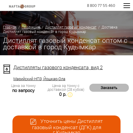
8 800 77 55 460
Главная
/
Продукция
/
Дистиллят газовый конденсат
/ Доставка
Дистиллят газовый конденсат в город Кудымкар
Дистиллят газовый конденсат оптом с
доставкой в город Кудымкар
Дистилляты газового конденсата, вид 2
Марийский НПЗ, Йошкар-Ола
Цена за тонну
Цена за тонну с
Заказать
доставкой (28 кубов)
по запросу
0 р.
Уточнить цены Дистиллят
газовый конденсат (ДГК) для
г.Кудымкар