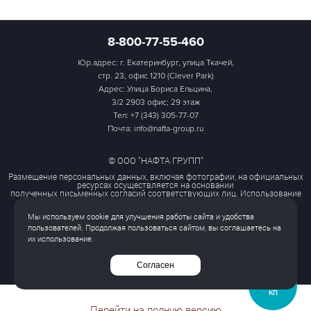
8-800-77-55-460
Юр.адрес: г. Екатеринбург, улица Ткачей,
стр. 23, офис 1210 (Clever Park)
Адрес: Улица Бориса Ельцина,
3/2 2903 офис; 29 этаж
Тел:
+7 (343) 305-77-07
Почта: info@nafta-group.ru
© ООО "НАФТА ГРУПП"
Размещение персональных данных, включая фотографии, на официальных
ресурсах осуществляется на основании
полученных письменных согласий соответствующих лиц. Использование
этих материалов третьими лицами
ограничено и допускается только с разрешения правообладателя.
Мы используем cookie для улучшения работы сайта и удобства
Политика обработки персональных данных
пользователей. Продолжая пользоваться сайтом, вы соглашаетесь на
Согласие на обработку персональных данных
их использование.
Все права защищены
Согласен
ЗАПРОСИТЬ
КП
Перейти на полную версию