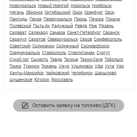
Новоуральск
Новый Уренгой
Норильск
Ноябрьск
Нягань
Обнинск
Октябрьский
Омск
Оренбург
Орск
Пангоды
Пенза
Первоуральск
Пермь
Печора
Покачи
Полевской
Пыть-ях
Радужный
Ревда
Реж
Рязань
Салават
Салехард
Самара
Санкт-Петербург
Саранск
Сарапул
Саратов
Североуральск
Серов
Симферополь
Советский
Соликамск
Солнечный
Сосновоборск
Среднеуральск
Ставрополь
Стерлитамак
Сургут
Сухой лог
Сысерть
Тавда
Талица
Тарко-Сале
Тобольск
Томск
Туринск
Тюмень
Ужур
Ульяновск
Уфа
Ухта
Уяр
Ханты-Мансийск
Чайковский
Челябинск
Шарыпово
Шушенское
Югорск
Ярославль
Оставить заявку на топливо (ДГК)