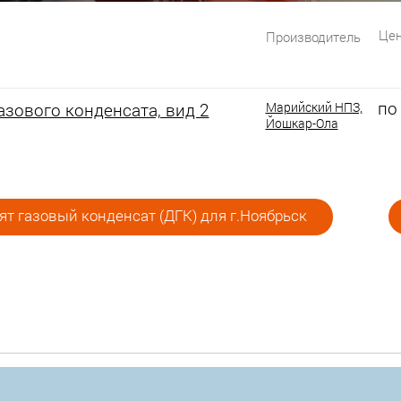
Цен
Производитель
по
зового конденсата, вид 2
Марийский НПЗ,
Йошкар-Ола
т газовый конденсат (ДГК) для г.Ноябрьск