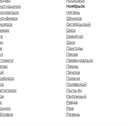
нодар
Норильск
нотурьинск
Ноябрьск
ноуральск
Нягань
ноуфимск
Обнинск
ноярск
Октябрьский
мкар
Омск
ур
Оренбург
ан
Орск
а
Пангоды
ыл
Пенза
тнанги
Первоуральск
епас
Пермь
ой
Печора
сибирск
Покачи
ор
Полевской
итогорск
Пыть-ях
он
Радужный
с
Ревда
синск
Реж
йловск
Рязань