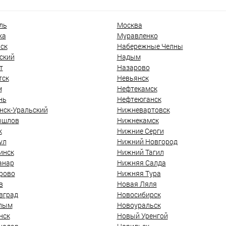
ль
Москва
ка
Муравленко
ск
Набережные Челны
ский
Надым
т
Назарово
тск
Невьянск
м
Нефтекамск
нь
Нефтеюганск
нск-Уральский
Нижневартовск
ышлов
Нижнекамск
к
Нижние Серги
ул
Нижний Новгород
инск
Нижний Тагил
анар
Нижняя Салда
рово
Нижняя Тура
в
Новая Ляля
вград
Новосибирск
лым
Новоуральск
нск
Новый Уренгой