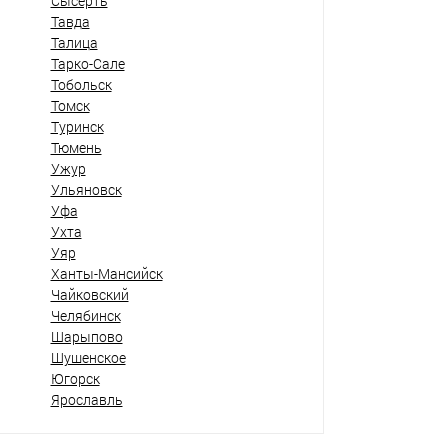
Сысерть
Тавда
Талица
Тарко-Сале
Тобольск
Томск
Туринск
Тюмень
Ужур
Ульяновск
Уфа
Ухта
Уяр
Ханты-Мансийск
Чайковский
Челябинск
Шарыпово
Шушенское
Югорск
Ярославль