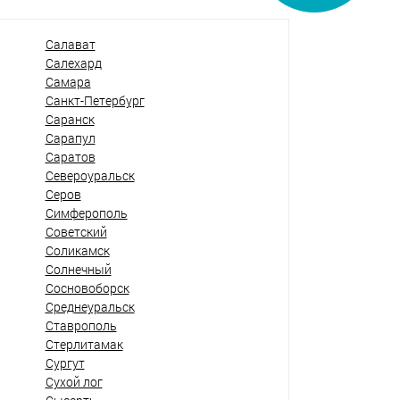
Салават
Салехард
Самара
Санкт-Петербург
Саранск
Сарапул
Саратов
Североуральск
Серов
Симферополь
Советский
Соликамск
Солнечный
Сосновоборск
Среднеуральск
Ставрополь
Стерлитамак
Сургут
Сухой лог