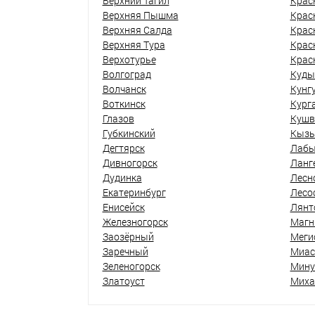
Верхний Тагил
Крас
Верхняя Пышма
Крас
Верхняя Салда
Крас
Верхняя Тура
Крас
Верхотурье
Крас
Волгоград
Куды
Волчанск
Кунг
Воткинск
Кург
Глазов
Кушв
Губкинский
Кыз
Дегтярск
Лабы
Дивногорск
Ланг
Дудинка
Лесн
Екатеринбург
Лесо
Енисейск
Лянт
Железногорск
Магн
Заозёрный
Меги
Заречный
Миас
Зеленогорск
Мину
Златоуст
Миха