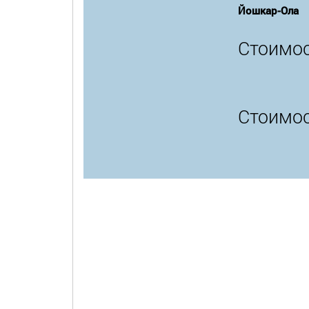
Йошкар-Ола
Стоимос
Стоимос