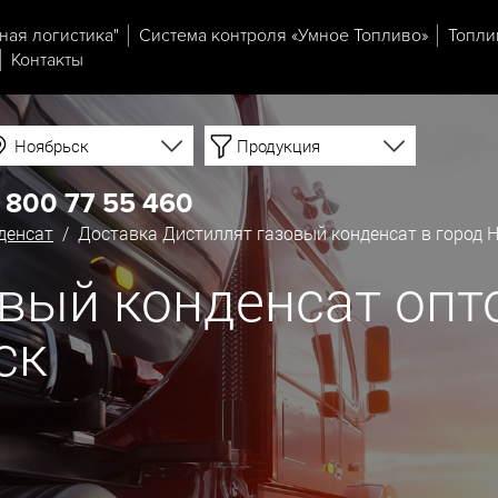
ная логистика"
Система контроля «Умное Топливо»
Топли
Контакты
Ноябрьск
Продукция
 800 77 55 460
денсат
/ Доставка Дистиллят газовый конденсат в город 
вый конденсат опт
ск