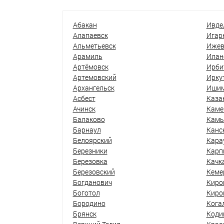
Абакан
Ивде
Алапаевск
Игар
Альметьевск
Ижев
Арамиль
Илан
Артёмовск
Ирби
Артемовский
Ирку
Архангельск
Иши
Асбест
Каза
Ачинск
Каме
Балаково
Кам
Барнаул
Канс
Белоярский
Кара
Березники
Карп
Березовка
Качк
Березовский
Кеме
Богданович
Киро
Боготол
Киро
Бородино
Кога
Брянск
Коди