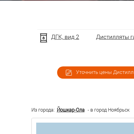
ДГК, вид 2
Дистилляты га
Уточнить цены Дистилля
Из города:
Йошкар-Ола
- в город Ноябрьск