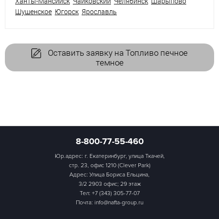
Ханты-Мансийск
Чайковский
Челябинск
Шарыпово
Шушенское
Югорск
Ярославль
Оставить заявку на Топливо печное
темное
8-800-77-55-460
Юр.адрес: г. Екатеринбург, улица Ткачей,
стр. 23, офис 1210 (Clever Park)
Адрес: Улица Бориса Ельцина,
3/2 2903 офис; 29 этаж
Тел:
+7 (343) 305-77-07
Почта: info@nafta-group.ru