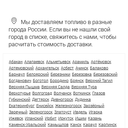
Мы доставляем топливо в разные
города России. Если вы не нашли свой
город в списке, свяжитесь с нами, чтобы
расчитать стоимость доставки.
Абакан
Алапаевск
Альметьевск
Арамиль
Артёмовск
Артемовский
Архангельск
Асбест
Ачинск
Балаково
Барнаул
Белоярский
Березники
Березовка
Березовский
Богданович
Боготол
Бородино
Брянск
Верхний Тагил
Верхняя Пышма
Верхняя Салда
Верхняя Тура
Верхотурье
Волгоград
Волчанск
Воткинск
Глазов
Губкинский
Дегтярск
Дивногорск
Дудинка
Екатеринбург
Енисейск
Железногорск
Заозёрный
Заречный
Зеленогорск
Златоуст
Ивдель
Игарка
Ижевск
Иланский
Ирбит
Иркутск
Ишим
Казань
Каменск-Уральский
Камышлов
Канск
Караул
Карпинск