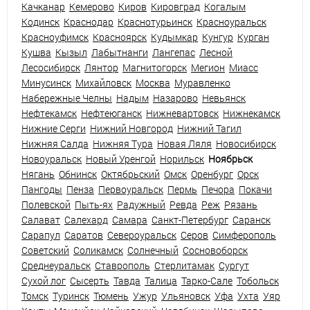
Качканар
Кемерово
Киров
Кировград
Когалым
Кодинск
Краснодар
Краснотурьинск
Красноуральск
Красноуфимск
Красноярск
Кудымкар
Кунгур
Курган
Кушва
Кызыл
Лабытнанги
Лангепас
Лесной
Лесосибирск
Лянтор
Магнитогорск
Мегион
Миасс
Минусинск
Михайловск
Москва
Муравленко
Набережные Челны
Надым
Назарово
Невьянск
Нефтекамск
Нефтеюганск
Нижневартовск
Нижнекамск
Нижние Серги
Нижний Новгород
Нижний Тагил
Нижняя Салда
Нижняя Тура
Новая Ляля
Новосибирск
Новоуральск
Новый Уренгой
Норильск
Ноябрьск
Нягань
Обнинск
Октябрьский
Омск
Оренбург
Орск
Пангоды
Пенза
Первоуральск
Пермь
Печора
Покачи
Полевской
Пыть-ях
Радужный
Ревда
Реж
Рязань
Салават
Салехард
Самара
Санкт-Петербург
Саранск
Сарапул
Саратов
Североуральск
Серов
Симферополь
Советский
Соликамск
Солнечный
Сосновоборск
Среднеуральск
Ставрополь
Стерлитамак
Сургут
Сухой лог
Сысерть
Тавда
Талица
Тарко-Сале
Тобольск
Томск
Туринск
Тюмень
Ужур
Ульяновск
Уфа
Ухта
Уяр