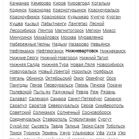
Качканар
Кемерово
Киров
Кировград
Когалым
Кодинск
Краснодар
Краснотурьинск
Красноуральск
Красноуфимск
Красноярск
Кудымкар
Кунгур
Курган
Кушва
Кызыл
Лабытнанги
Лангепас
Лесной
Лесосибирск
Лянтор
Магнитогорск
Мегион
Миасс
Минусинск
Михайловск
Москва
Муравленко
Набережные Челны
Надым
Назарово
Невьянск
Нефтекамск
Нефтеюганск
Нижневартовск
Нижнекамск
Нижние Серги
Нижний Новгород
Нижний Тагил
Нижняя Салда
Нижняя Тура
Новая Ляля
Новосибирск
Новоуральск
Новый Уренгой
Норильск
Ноябрьск
Нягань
Обнинск
Октябрьский
Омск
Оренбург
Орск
Пангоды
Пенза
Первоуральск
Пермь
Печора
Покачи
Полевской
Пыть-ях
Радужный
Ревда
Реж
Рязань
Салават
Салехард
Самара
Санкт-Петербург
Саранск
Сарапул
Саратов
Североуральск
Серов
Симферополь
Советский
Соликамск
Солнечный
Сосновоборск
Среднеуральск
Ставрополь
Стерлитамак
Сургут
Сухой лог
Сысерть
Тавда
Талица
Тарко-Сале
Тобольск
Томск
Туринск
Тюмень
Ужур
Ульяновск
Уфа
Ухта
Уяр