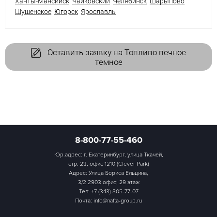
Ханты-Мансийск
Чайковский
Челябинск
Шарыпово
Шушенское
Югорск
Ярославль
Оставить заявку на Топливо печное
темное
8-800-77-55-460
Юр.адрес: г. Екатеринбург, улица Ткачей,
стр. 23, офис 1210 (Clever Park)
Адрес: Улица Бориса Ельцина,
3/2 2903 офис; 29 этаж
Тел:
+7 (343) 305-77-07
Почта: info@nafta-group.ru