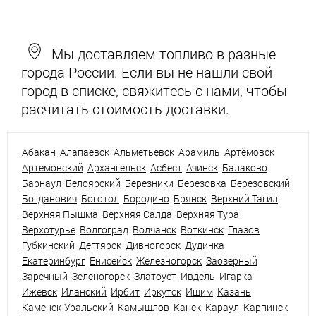
Мы доставляем топливо в разные
города России. Если вы не нашли свой
город в списке, свяжитесь с нами, чтобы
расчитать стоимость доставки.
Абакан
Алапаевск
Альметьевск
Арамиль
Артёмовск
Артемовский
Архангельск
Асбест
Ачинск
Балаково
Барнаул
Белоярский
Березники
Березовка
Березовский
Богданович
Боготол
Бородино
Брянск
Верхний Тагил
Верхняя Пышма
Верхняя Салда
Верхняя Тура
Верхотурье
Волгоград
Волчанск
Воткинск
Глазов
Губкинский
Дегтярск
Дивногорск
Дудинка
Екатеринбург
Енисейск
Железногорск
Заозёрный
Заречный
Зеленогорск
Златоуст
Ивдель
Игарка
Ижевск
Иланский
Ирбит
Иркутск
Ишим
Казань
Каменск-Уральский
Камышлов
Канск
Караул
Карпинск