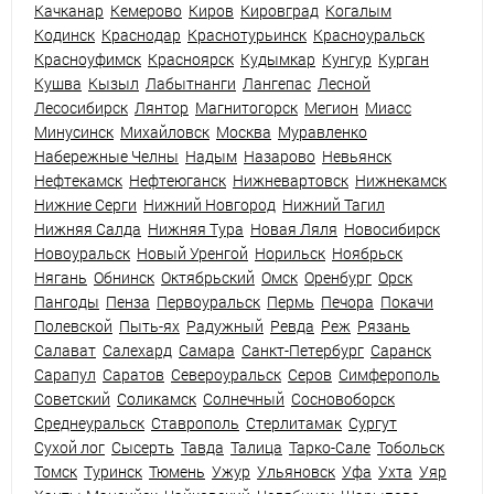
Качканар
Кемерово
Киров
Кировград
Когалым
Кодинск
Краснодар
Краснотурьинск
Красноуральск
Красноуфимск
Красноярск
Кудымкар
Кунгур
Курган
Кушва
Кызыл
Лабытнанги
Лангепас
Лесной
Лесосибирск
Лянтор
Магнитогорск
Мегион
Миасс
Минусинск
Михайловск
Москва
Муравленко
Набережные Челны
Надым
Назарово
Невьянск
Нефтекамск
Нефтеюганск
Нижневартовск
Нижнекамск
Нижние Серги
Нижний Новгород
Нижний Тагил
Нижняя Салда
Нижняя Тура
Новая Ляля
Новосибирск
Новоуральск
Новый Уренгой
Норильск
Ноябрьск
Нягань
Обнинск
Октябрьский
Омск
Оренбург
Орск
Пангоды
Пенза
Первоуральск
Пермь
Печора
Покачи
Полевской
Пыть-ях
Радужный
Ревда
Реж
Рязань
Салават
Салехард
Самара
Санкт-Петербург
Саранск
Сарапул
Саратов
Североуральск
Серов
Симферополь
Советский
Соликамск
Солнечный
Сосновоборск
Среднеуральск
Ставрополь
Стерлитамак
Сургут
Сухой лог
Сысерть
Тавда
Талица
Тарко-Сале
Тобольск
Томск
Туринск
Тюмень
Ужур
Ульяновск
Уфа
Ухта
Уяр