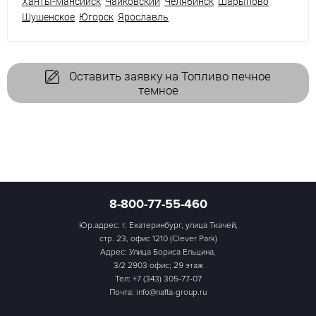
Ханты-Мансийск
Чайковский
Челябинск
Шарыпово
Шушенское
Югорск
Ярославль
Оставить заявку на Топливо печное
темное
8-800-77-55-460
Юр.адрес: г. Екатеринбург, улица Ткачей,
стр. 23, офис 1210 (Clever Park)
Адрес: Улица Бориса Ельцина,
3/2 2903 офис; 29 этаж
Тел:
+7 (343) 305-77-07
Почта: info@nafta-group.ru