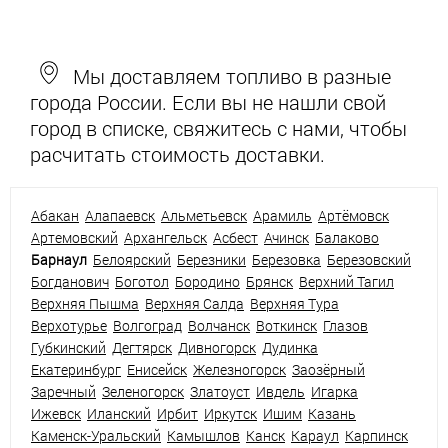
Мы доставляем топливо в разные
города России. Если вы не нашли свой
город в списке, свяжитесь с нами, чтобы
расчитать стоимость доставки.
Абакан
Алапаевск
Альметьевск
Арамиль
Артёмовск
Артемовский
Архангельск
Асбест
Ачинск
Балаково
Барнаул
Белоярский
Березники
Березовка
Березовский
Богданович
Боготол
Бородино
Брянск
Верхний Тагил
Верхняя Пышма
Верхняя Салда
Верхняя Тура
Верхотурье
Волгоград
Волчанск
Воткинск
Глазов
Губкинский
Дегтярск
Дивногорск
Дудинка
Екатеринбург
Енисейск
Железногорск
Заозёрный
Заречный
Зеленогорск
Златоуст
Ивдель
Игарка
Ижевск
Иланский
Ирбит
Иркутск
Ишим
Казань
Каменск-Уральский
Камышлов
Канск
Караул
Карпинск