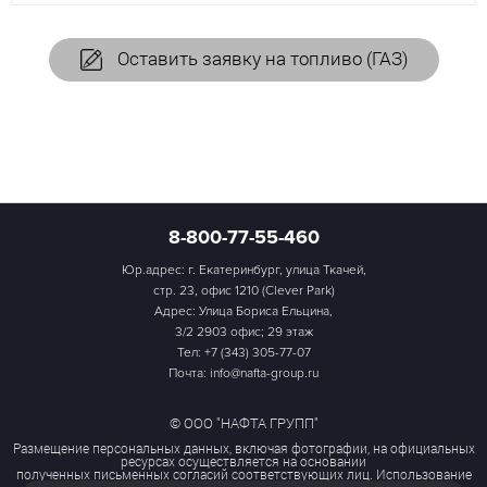
Оставить заявку на топливо (ГАЗ)
8-800-77-55-460
Юр.адрес: г. Екатеринбург, улица Ткачей,
стр. 23, офис 1210 (Clever Park)
Адрес: Улица Бориса Ельцина,
3/2 2903 офис; 29 этаж
Тел:
+7 (343) 305-77-07
Почта: info@nafta-group.ru
© ООО "НАФТА ГРУПП"
Размещение персональных данных, включая фотографии, на официальных
ресурсах осуществляется на основании
полученных письменных согласий соответствующих лиц. Использование