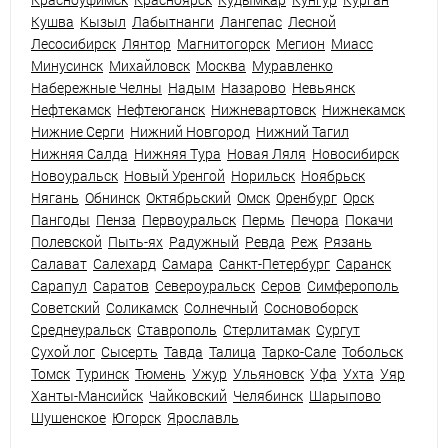
Кушва
Кызыл
Лабытнанги
Лангепас
Лесной
Лесосибирск
Лянтор
Магнитогорск
Мегион
Миасс
Минусинск
Михайловск
Москва
Муравленко
Набережные Челны
Надым
Назарово
Невьянск
Нефтекамск
Нефтеюганск
Нижневартовск
Нижнекамск
Нижние Серги
Нижний Новгород
Нижний Тагил
Нижняя Салда
Нижняя Тура
Новая Ляля
Новосибирск
Новоуральск
Новый Уренгой
Норильск
Ноябрьск
Нягань
Обнинск
Октябрьский
Омск
Оренбург
Орск
Пангоды
Пенза
Первоуральск
Пермь
Печора
Покачи
Полевской
Пыть-ях
Радужный
Ревда
Реж
Рязань
Салават
Салехард
Самара
Санкт-Петербург
Саранск
Сарапул
Саратов
Североуральск
Серов
Симферополь
Советский
Соликамск
Солнечный
Сосновоборск
Среднеуральск
Ставрополь
Стерлитамак
Сургут
Сухой лог
Сысерть
Тавда
Талица
Тарко-Сале
Тобольск
Томск
Туринск
Тюмень
Ужур
Ульяновск
Уфа
Ухта
Уяр
Ханты-Мансийск
Чайковский
Челябинск
Шарыпово
Шушенское
Югорск
Ярославль