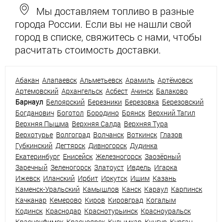
Мы доставляем топливо в разные
города России. Если вы не нашли свой
город в списке, свяжитесь с нами, чтобы
расчитать стоимость доставки.
Абакан
Алапаевск
Альметьевск
Арамиль
Артёмовск
Артемовский
Архангельск
Асбест
Ачинск
Балаково
Барнаул
Белоярский
Березники
Березовка
Березовский
Богданович
Боготол
Бородино
Брянск
Верхний Тагил
Верхняя Пышма
Верхняя Салда
Верхняя Тура
Верхотурье
Волгоград
Волчанск
Воткинск
Глазов
Губкинский
Дегтярск
Дивногорск
Дудинка
Екатеринбург
Енисейск
Железногорск
Заозёрный
Заречный
Зеленогорск
Златоуст
Ивдель
Игарка
Ижевск
Иланский
Ирбит
Иркутск
Ишим
Казань
Каменск-Уральский
Камышлов
Канск
Караул
Карпинск
Качканар
Кемерово
Киров
Кировград
Когалым
Кодинск
Краснодар
Краснотурьинск
Красноуральск
Красноуфимск
Красноярск
Кудымкар
Кунгур
Курган