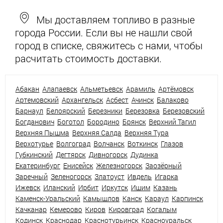
Мы доставляем топливо в разные
города России. Если вы не нашли свой
город в списке, свяжитесь с нами, чтобы
расчитать стоимость доставки.
Абакан
Алапаевск
Альметьевск
Арамиль
Артёмовск
Артемовский
Архангельск
Асбест
Ачинск
Балаково
Барнаул
Белоярский
Березники
Березовка
Березовский
Богданович
Боготол
Бородино
Брянск
Верхний Тагил
Верхняя Пышма
Верхняя Салда
Верхняя Тура
Верхотурье
Волгоград
Волчанск
Воткинск
Глазов
Губкинский
Дегтярск
Дивногорск
Дудинка
Екатеринбург
Енисейск
Железногорск
Заозёрный
Заречный
Зеленогорск
Златоуст
Ивдель
Игарка
Ижевск
Иланский
Ирбит
Иркутск
Ишим
Казань
Каменск-Уральский
Камышлов
Канск
Караул
Карпинск
Качканар
Кемерово
Киров
Кировград
Когалым
Кодинск
Краснодар
Краснотурьинск
Красноуральск