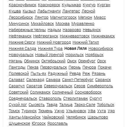
Красноуфимск
Красноярск
Кудымкар
Кунгур
Курган
Кушва
Кызыл
Лабытнанги
Лангепас
Лесной
Лесосибирск
Лянтор
Магнитогорск
Мегион
Миасс
Минусинск
Михайловск
Москва
Муравленко
Набережные Челны
Надым
Назарово
Невьянск
Нефтекамск
Нефтеюганск
Нижневартовск
Нижнекамск
Нижние Серги
Нижний Новгород
Нижний Тагил
Нижняя Салда
Нижняя Тура
Новая Ляля
Новосибирск
Новоуральск
Новый Уренгой
Норильск
Ноябрьск
Нягань
Обнинск
Октябрьский
Омск
Оренбург
Орск
Пангоды
Пенза
Первоуральск
Пермь
Печора
Покачи
Полевской
Пыть-ях
Радужный
Ревда
Реж
Рязань
Салават
Салехард
Самара
Санкт-Петербург
Саранск
Сарапул
Саратов
Североуральск
Серов
Симферополь
Советский
Соликамск
Солнечный
Сосновоборск
Среднеуральск
Ставрополь
Стерлитамак
Сургут
Сухой лог
Сысерть
Тавда
Талица
Тарко-Сале
Тобольск
Томск
Туринск
Тюмень
Ужур
Ульяновск
Уфа
Ухта
Уяр
Ханты-Мансийск
Чайковский
Челябинск
Шарыпово
Шушенское
Югорск
Ярославль