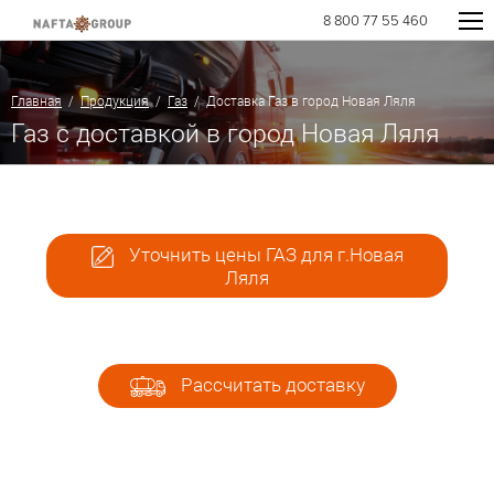
8 800 77 55 460
Главная
/
Продукция
/
Газ
/ Доставка Газ в город Новая Ляля
Газ с доставкой в город Новая Ляля
Уточнить цены ГАЗ для г.Новая
Ляля
Рассчитать доставку