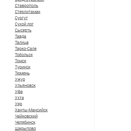
Ставрополь
Стерлитамак
Сургут
Сухой лог
Сысерть
Тавда
Талица
Тарко-Сале
Тобольск
Томск
Туринск
Тюмень
Ужур
Ульяновск
Уфа
Ухта
Уяр
Ханты-Мансийск
Чайковский
Челябинск
Шарыпово