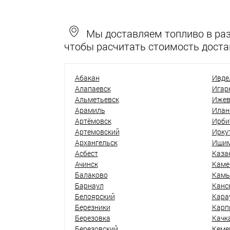
Мы доставляем топливо в разн
чтобы расчитать стоимость доста
Абакан
Ивде
Алапаевск
Игар
Альметьевск
Ижев
Арамиль
Илан
Артёмовск
Ирби
Артемовский
Ирку
Архангельск
Иши
Асбест
Каза
Ачинск
Каме
Балаково
Кам
Барнаул
Канс
Белоярский
Кара
Березники
Карп
Березовка
Качк
Березовский
Кеме