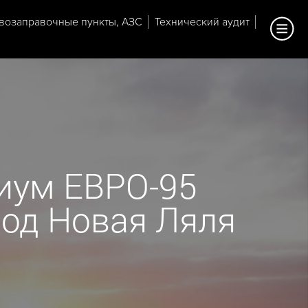
возаправочные пункты, АЗС
Технический аудит
иум ЕВРО-95
ород Новая Ляля