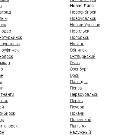
в
Новая Ляля
вград
Новосибирск
лым
Новоуральск
нск
Новый Уренгой
нодар
Норильск
нотурьинск
Ноябрьск
ноуральск
Нягань
ноуфимск
Обнинск
ноярск
Октябрьский
мкар
Омск
ур
Оренбург
ан
Орск
а
Пангоды
ыл
Пенза
тнанги
Первоуральск
епас
Пермь
ой
Печора
сибирск
Покачи
ор
Полевской
итогорск
Пыть-ях
он
Радужный