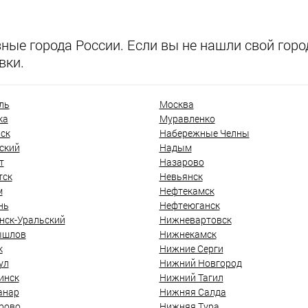
ые города России. Если вы не нашли свой город
вки.
ль
Москва
ка
Муравленко
ск
Набережные Челны
ский
Надым
т
Назарово
тск
Невьянск
м
Нефтекамск
нь
Нефтеюганск
нск-Уральский
Нижневартовск
ышлов
Нижнекамск
к
Нижние Серги
ул
Нижний Новгород
инск
Нижний Тагил
анар
Нижняя Салда
рово
Нижняя Тура