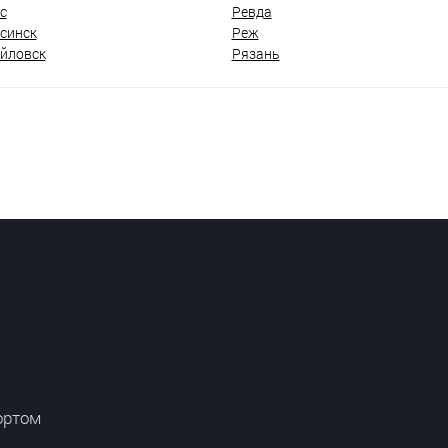
с
Ревда
синск
Реж
йловск
Рязань
ортом