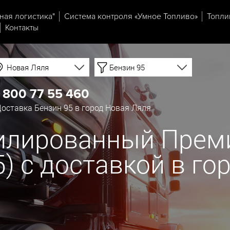
ная логистика"
Система контроля «Умное Топливо»
Топли
Контакты
Новая Ляля
Бензин 95
 800 77 55 460
оставка Бензин 95 в город Новая Ляля
тилированный Прем
К5) с доставкой в г