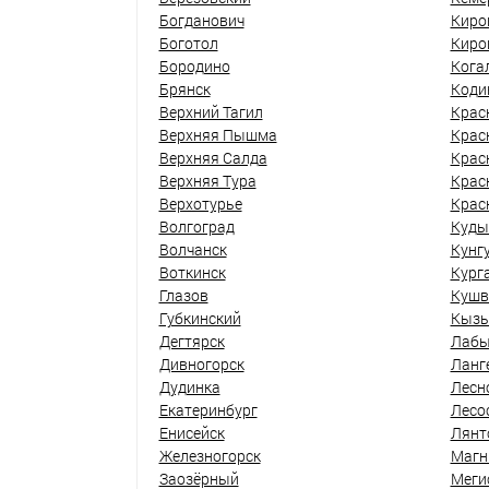
Богданович
Киро
Боготол
Киро
Бородино
Кога
Брянск
Коди
Верхний Тагил
Крас
Верхняя Пышма
Крас
Верхняя Салда
Крас
Верхняя Тура
Крас
Верхотурье
Крас
Волгоград
Куды
Волчанск
Кунг
Воткинск
Кург
Глазов
Кушв
Губкинский
Кыз
Дегтярск
Лабы
Дивногорск
Ланг
Дудинка
Лесн
Екатеринбург
Лесо
Енисейск
Лянт
Железногорск
Магн
Заозёрный
Меги