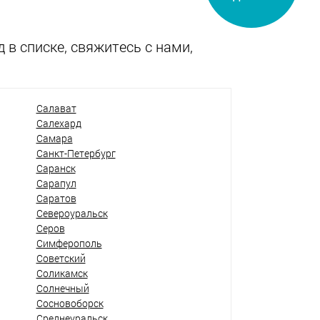
 в списке, свяжитесь с нами,
Салават
Салехард
Самара
Санкт-Петербург
Саранск
Сарапул
Саратов
Североуральск
Серов
Симферополь
Советский
Соликамск
Солнечный
Сосновоборск
Среднеуральск