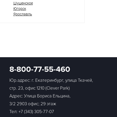
Шушенское
Югорск
Ярославль
8-800-77-55-460
Юр.адрес: г. Екатеринбург, улица Ткачей,
стр. 23, офис 1210 (Clever Park)
Адрес: Улица Бориса Ельцина,
3/2 2903 офис; 29 этаж
Тел:
+7 (343) 305-77-07