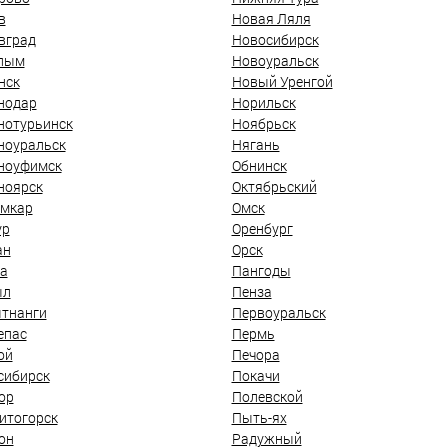
в
Новая Ляля
вград
Новосибирск
лым
Новоуральск
нск
Новый Уренгой
нодар
Норильск
нотурьинск
Ноябрьск
ноуральск
Нягань
ноуфимск
Обнинск
ноярск
Октябрьский
мкар
Омск
ур
Оренбург
ан
Орск
а
Пангоды
ыл
Пенза
тнанги
Первоуральск
епас
Пермь
ой
Печора
сибирск
Покачи
ор
Полевской
итогорск
Пыть-ях
он
Радужный