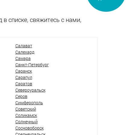
 в списке, свяжитесь с нами,
Салават
Салехард
Самара
Санкт-Петербург
Саранск
Сарапул
Саратов
Североуральск
Серов
Симферополь
Советский
Соликамск
Солнечный
Сосновоборск
Среднеуральск