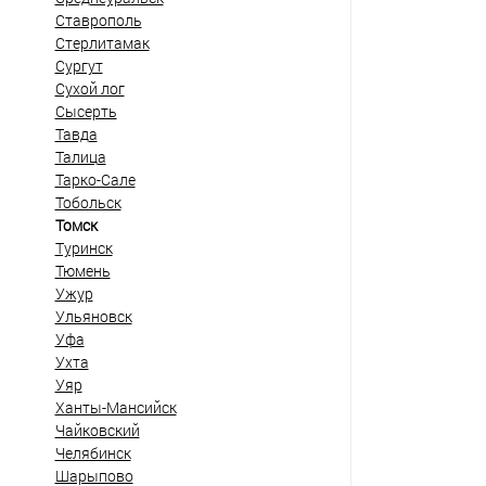
Ставрополь
Стерлитамак
Сургут
Сухой лог
Сысерть
Тавда
Талица
Тарко-Сале
Тобольск
Томск
Туринск
Тюмень
Ужур
Ульяновск
Уфа
Ухта
Уяр
Ханты-Мансийск
Чайковский
Челябинск
Шарыпово