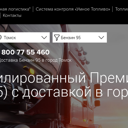
ная логистика"
Система контроля «Умное Топливо»
Топли
Контакты
Томск
Бензин 95
 800 77 55 460
оставка Бензин 95 в город Томск
тилированный Прем
К5) с доставкой в г