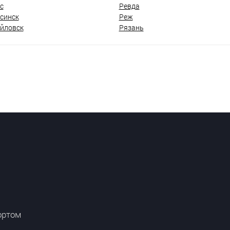
с
Ревда
синск
Реж
йловск
Рязань
ортом