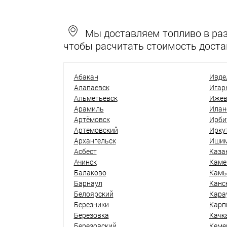
Мы доставляем топливо в разн
чтобы расчитать стоимость доста
Абакан
Ивде
Алапаевск
Игар
Альметьевск
Ижев
Арамиль
Илан
Артёмовск
Ирби
Артемовский
Ирку
Архангельск
Иши
Асбест
Каза
Ачинск
Каме
Балаково
Кам
Барнаул
Канс
Белоярский
Кара
Березники
Карп
Березовка
Качк
Березовский
Кеме