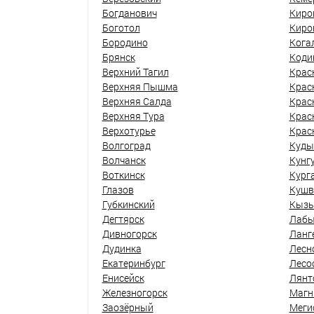
Богданович
Киро
Боготол
Киро
Бородино
Кога
Брянск
Коди
Верхний Тагил
Крас
Верхняя Пышма
Крас
Верхняя Салда
Крас
Верхняя Тура
Крас
Верхотурье
Крас
Волгоград
Куды
Волчанск
Кунг
Воткинск
Кург
Глазов
Кушв
Губкинский
Кыз
Дегтярск
Лабы
Дивногорск
Ланг
Дудинка
Лесн
Екатеринбург
Лесо
Енисейск
Лянт
Железногорск
Магн
Заозёрный
Меги