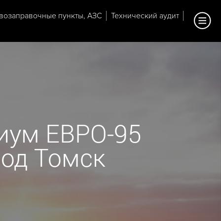
возаправочные пункты, АЗС
Технический аудит
иум ЕВРО-95
ород Томск