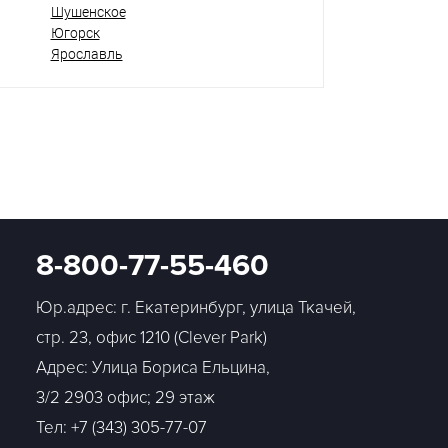
Шушенское
Югорск
Ярославль
8-800-77-55-460
Юр.адрес: г. Екатеринбург, улица Ткачей,
стр. 23, офис 1210 (Clever Park)
Адрес: Улица Бориса Ельцина,
3/2 2903 офис; 29 этаж
Тел:
+7 (343) 305-77-07