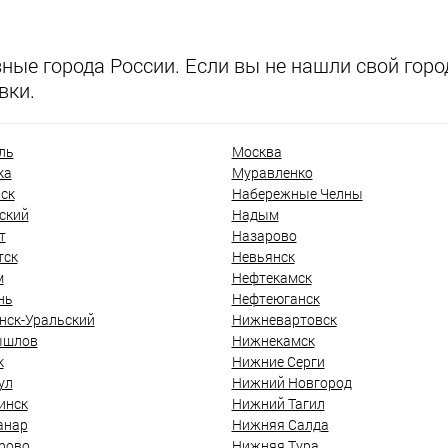
ые города России. Если вы не нашли свой город
вки.
ль
Москва
ка
Муравленко
ск
Набережные Челны
ский
Надым
т
Назарово
тск
Невьянск
м
Нефтекамск
нь
Нефтеюганск
нск-Уральский
Нижневартовск
ышлов
Нижнекамск
к
Нижние Серги
ул
Нижний Новгород
инск
Нижний Тагил
анар
Нижняя Салда
рово
Нижняя Тура