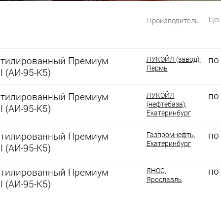
Цен
Производитель
по
этилированный Премиум
ЛУКОЙЛ (завод),
Пермь
I (АИ-95-К5)
по
этилированный Премиум
ЛУКОЙЛ
(нефтебаза),
I (АИ-95-К5)
Екатеринбург
по
этилированный Премиум
Газпромнефть,
Екатеринбург
I (АИ-95-К5)
по
этилированный Премиум
ЯНОС,
Ярославль
I (АИ-95-К5)