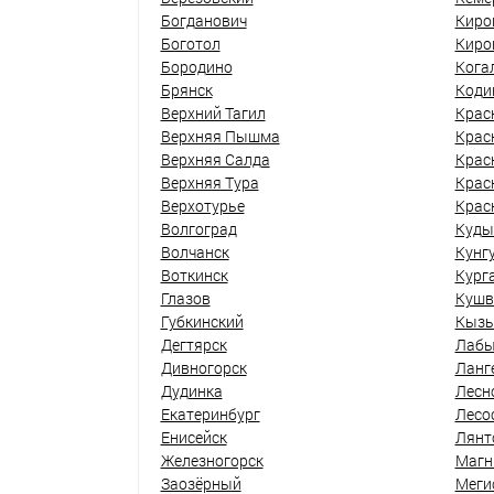
Богданович
Киро
Боготол
Киро
Бородино
Кога
Брянск
Коди
Верхний Тагил
Крас
Верхняя Пышма
Крас
Верхняя Салда
Крас
Верхняя Тура
Крас
Верхотурье
Крас
Волгоград
Куды
Волчанск
Кунг
Воткинск
Кург
Глазов
Кушв
Губкинский
Кыз
Дегтярск
Лабы
Дивногорск
Ланг
Дудинка
Лесн
Екатеринбург
Лесо
Енисейск
Лянт
Железногорск
Магн
Заозёрный
Меги