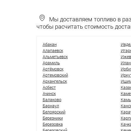
Мы доставляем топливо в разн
чтобы расчитать стоимость доста
Абакан
Ивде
Алапаевск
Игар
Альметьевск
Ижев
Арамиль
Илан
Артёмовск
Ирби
Артемовский
Ирку
Архангельск
Иши
Асбест
Каза
Ачинск
Каме
Балаково
Кам
Барнаул
Канс
Белоярский
Кара
Березники
Карп
Березовка
Качк
Березовский
Кеме