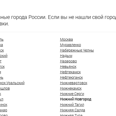
ые города России. Если вы не нашли свой город
вки.
ль
Москва
ка
Муравленко
ск
Набережные Челны
ский
Надым
т
Назарово
тск
Невьянск
м
Нефтекамск
нь
Нефтеюганск
нск-Уральский
Нижневартовск
ышлов
Нижнекамск
к
Нижние Серги
ул
Нижний Новгород
инск
Нижний Тагил
анар
Нижняя Салда
рово
Нижняя Тура