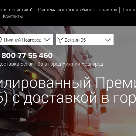
ная логистика"
Система контроля «Умное Топливо»
Топли
Контакты
Нижний Новгород
Бензин 95
 800 77 55 460
оставка Бензин 95 в город Нижний Новгород
тилированный Прем
К5) с доставкой в г