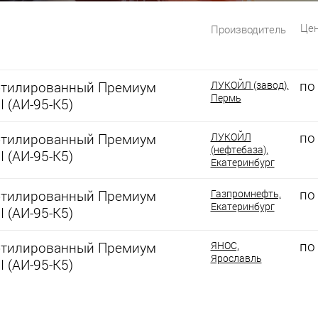
Цен
Производитель
по
этилированный Премиум
ЛУКОЙЛ (завод),
Пермь
I (АИ-95-К5)
по
этилированный Премиум
ЛУКОЙЛ
(нефтебаза),
I (АИ-95-К5)
Екатеринбург
по
этилированный Премиум
Газпромнефть,
Екатеринбург
I (АИ-95-К5)
по
этилированный Премиум
ЯНОС,
Ярославль
I (АИ-95-К5)