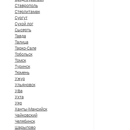
Ставрополь
Стерлитамак
Сургут
Сухой лог
Сысерть
Тавда
Талица
Тарко-Сале
Тобольск
Томск
Туринск
Тюмень
Ужур
Ульяновск
Уфа
Ухта
Уяр
Ханты-Мансийск
Чайковский
Челябинск
Шарыпово