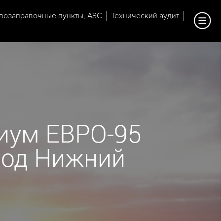
возаправочные пункты, АЗС
Технический аудит
иум ЕВРО-95
ород Нижний