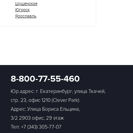
Шушенское
Югорск
Ярославль
8-800-77-55-460
Юр.адрес: г. Екатеринбург, улица Ткачей,
стр. 23, офис 1210 (Clever Park)
Адрес: Улица Бориса Ельцина,
3/2 2903 офис; 29 этаж
Тел:
+7 (343) 305-77-07