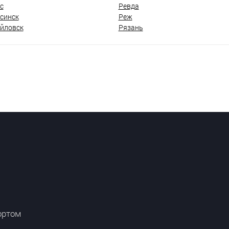
с
Ревда
синск
Реж
йловск
Рязань
ортом