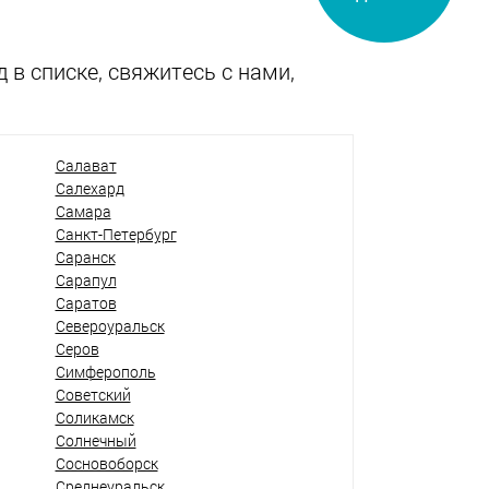
 в списке, свяжитесь с нами,
Салават
Салехард
Самара
Санкт-Петербург
Саранск
Сарапул
Саратов
Североуральск
Серов
Симферополь
Советский
Соликамск
Солнечный
Сосновоборск
Среднеуральск