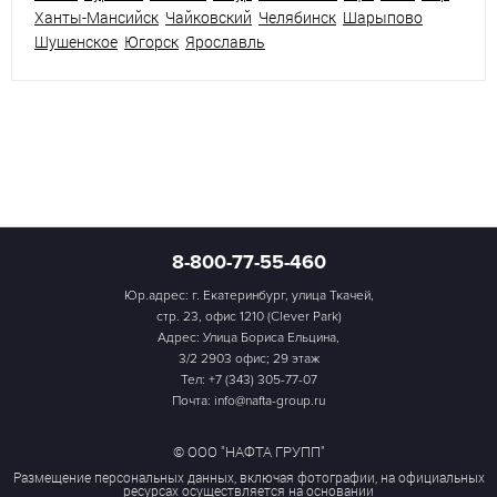
Ханты-Мансийск
Чайковский
Челябинск
Шарыпово
Шушенское
Югорск
Ярославль
8-800-77-55-460
Юр.адрес: г. Екатеринбург, улица Ткачей,
стр. 23, офис 1210 (Clever Park)
Адрес: Улица Бориса Ельцина,
3/2 2903 офис; 29 этаж
Тел:
+7 (343) 305-77-07
Почта: info@nafta-group.ru
© ООО "НАФТА ГРУПП"
Размещение персональных данных, включая фотографии, на официальных
ресурсах осуществляется на основании