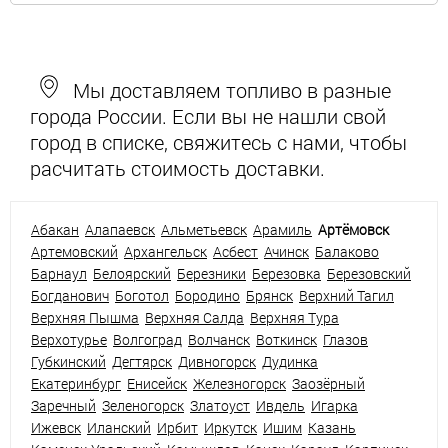
Мы доставляем топливо в разные
города России. Если вы не нашли свой
город в списке, свяжитесь с нами, чтобы
расчитать стоимость доставки.
Абакан
Алапаевск
Альметьевск
Арамиль
Артёмовск
Артемовский
Архангельск
Асбест
Ачинск
Балаково
Барнаул
Белоярский
Березники
Березовка
Березовский
Богданович
Боготол
Бородино
Брянск
Верхний Тагил
Верхняя Пышма
Верхняя Салда
Верхняя Тура
Верхотурье
Волгоград
Волчанск
Воткинск
Глазов
Губкинский
Дегтярск
Дивногорск
Дудинка
Екатеринбург
Енисейск
Железногорск
Заозёрный
Заречный
Зеленогорск
Златоуст
Ивдель
Игарка
Ижевск
Иланский
Ирбит
Иркутск
Ишим
Казань