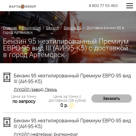
8 800 77 55 460
Главная
/
Продукция
/
Бензин
/
Бензин 95
/ Доставка Бензин 95 в
город Артёмовск
Бензин 95 неэтилированный Премиум
ЕВРО-95 вид III (АИ-95-К5) с доставкой
в город Артёмовск
Бензин 95 неэтилированный Премиум ЕВРО-95 вид
III (АИ-95-К5)
ЛУКОЙЛ (завод), Пермь
Цена за тонну
Цена за тонну с
Заказать
доставкой (28 кубов)
по запросу
0 р.
Бензин 95 неэтилированный Премиум ЕВРО-95 вид
III (АИ-95-К5)
ЛУКОЙЛ (нефтебаза), Екатеринбург