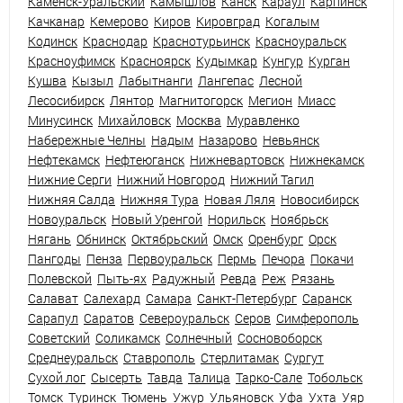
Каменск-Уральский
Камышлов
Канск
Караул
Карпинск
Качканар
Кемерово
Киров
Кировград
Когалым
Кодинск
Краснодар
Краснотурьинск
Красноуральск
Красноуфимск
Красноярск
Кудымкар
Кунгур
Курган
Кушва
Кызыл
Лабытнанги
Лангепас
Лесной
Лесосибирск
Лянтор
Магнитогорск
Мегион
Миасс
Минусинск
Михайловск
Москва
Муравленко
Набережные Челны
Надым
Назарово
Невьянск
Нефтекамск
Нефтеюганск
Нижневартовск
Нижнекамск
Нижние Серги
Нижний Новгород
Нижний Тагил
Нижняя Салда
Нижняя Тура
Новая Ляля
Новосибирск
Новоуральск
Новый Уренгой
Норильск
Ноябрьск
Нягань
Обнинск
Октябрьский
Омск
Оренбург
Орск
Пангоды
Пенза
Первоуральск
Пермь
Печора
Покачи
Полевской
Пыть-ях
Радужный
Ревда
Реж
Рязань
Салават
Салехард
Самара
Санкт-Петербург
Саранск
Сарапул
Саратов
Североуральск
Серов
Симферополь
Советский
Соликамск
Солнечный
Сосновоборск
Среднеуральск
Ставрополь
Стерлитамак
Сургут
Сухой лог
Сысерть
Тавда
Талица
Тарко-Сале
Тобольск
Томск
Туринск
Тюмень
Ужур
Ульяновск
Уфа
Ухта
Уяр